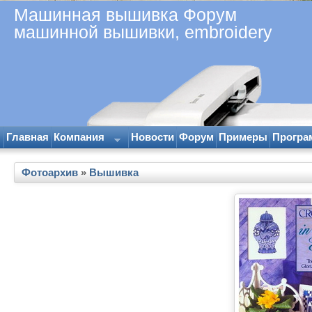
Машинная вышивка Форум
машинной вышивки, embroidery
Главная
Компания
Новости
Форум
Примеры
Програ
Фотоархив
»
Вышивка