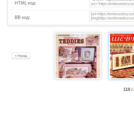
HTML код:
BB код:
« Назад
118 /