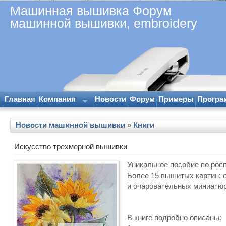
Машинная вышивка Форум
машинной вышивки, embroidery
Главная
Компания
Новости
Форум
Примеры
Програ
Новости машинной вышивки
»
Книги
Искусство трехмерной вышивки
Уникальное пособие по рос
Более 15 вышитых картин: 
и очаровательных миниатюр
В книге подробно описаны: