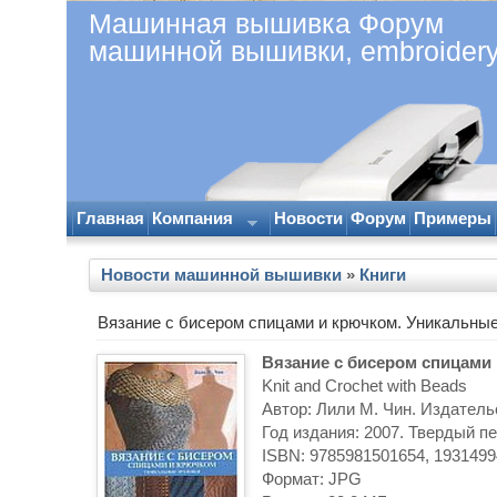
Машинная вышивка Форум
машинной вышивки, embroider
Главная
Компания
Новости
Форум
Примеры
Новости машинной вышивки
»
Книги
Вязание с бисером спицами и крючком. Уникальные
Вязание с бисером спицами
Knit and Crochet with Beads
Автор: Лили М. Чин. Издатель
Год издания: 2007. Твердый пе
ISBN: 9785981501654, 1931499
Формат: JPG