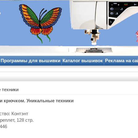
y
Программы для вышивки
Каталог вышивок
Реклама на са
 техники
 и крючком. Уникальные техники
ство: Контэнт
реплет, 128 стр.
446