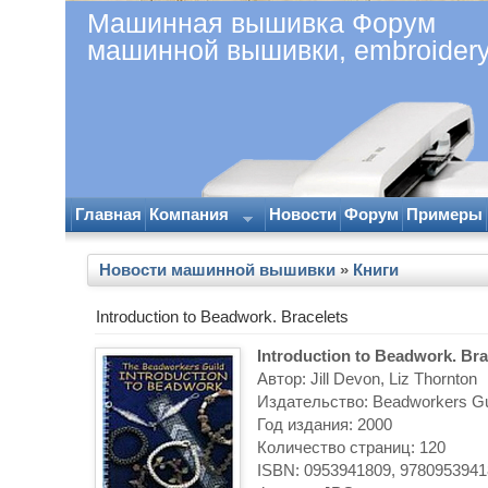
Машинная вышивка Форум
машинной вышивки, embroider
Главная
Компания
Новости
Форум
Примеры
Новости машинной вышивки
»
Книги
Introduction to Beadwork. Bracelets
Introduction to Beadwork. Bra
Автор: Jill Devon, Liz Thornton
Издательство: Beadworkers Gu
Год издания: 2000
Количество страниц: 120
ISBN: 0953941809, 9780953941