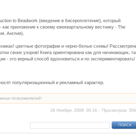
uction to Beadwork (введение в бисероплетение), который
 как приложение к своему ежеквартальному вестнику - The
я. Aнглия).
ехниках! цветные фотографии и черно-белые схемы! Рассмотрен
тки своих узоров! Книга ориентирована как для начинающих, та
ии - это верный способ вдохновиться и по экспериментировать!
носят популяризационный и рекламный характер.
анных пользователей!
26 Ноября, 2008 00:16
⁄
Просмотров: 35
ПОИСК