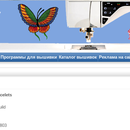
y
Программы для вышивки
Каталог вышивок
Реклама на са
celets
ild
803