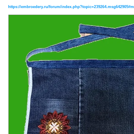
https://embroedery.ru/forum/index.php?topic=239264.msg642905#