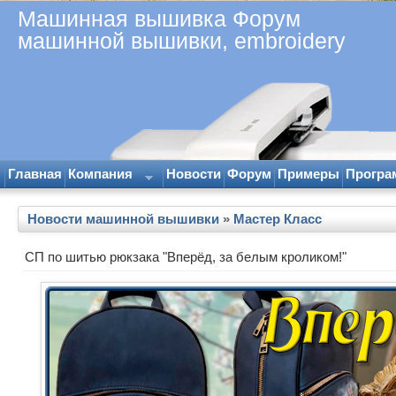
Машинная вышивка Форум
машинной вышивки, embroidery
Главная
Компания
Новости
Форум
Примеры
Програ
Новости машинной вышивки
»
Мастер Класс
СП по шитью рюкзака "Вперёд, за белым кроликом!"