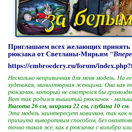
Приглашаем всех желающих принять 
рюкзака от Светланы-Мирьям
"Впере
https://embroedery.ru/forum/index.ph
Несколько непривычная для меня модель. На ее
худенькая, миниатюрная женщина. Она как т
рюкзачок, который не смотрелся бы громоздко
Вот так родился вышитый рюкзачок - малыш 
Высота 26 см, ширина 22 см, глубина 10 см.
Эта модель заинтересует новичков, так как 
пришита выворотным способом, без окантовк
точно такая же, как в рюкзачке с колибри или