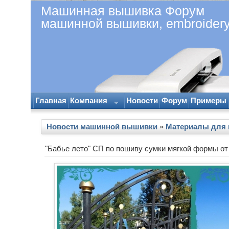
Машинная вышивка Форум
машинной вышивки, embroider
Главная
Компания
Новости
Форум
Примеры
Новости машинной вышивки
»
Материалы для
"Бабье лето" СП по пошиву сумки мягкой формы от