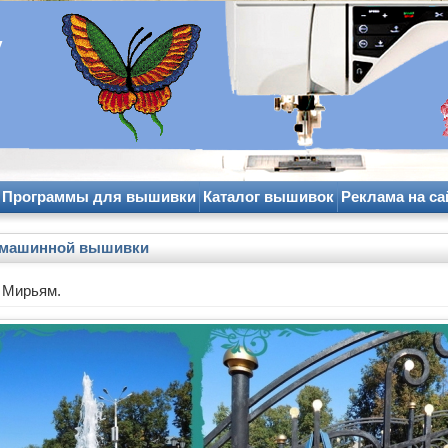
y
Программы для вышивки
Каталог вышивок
Реклама на са
 машинной вышивки
 Мирьям.