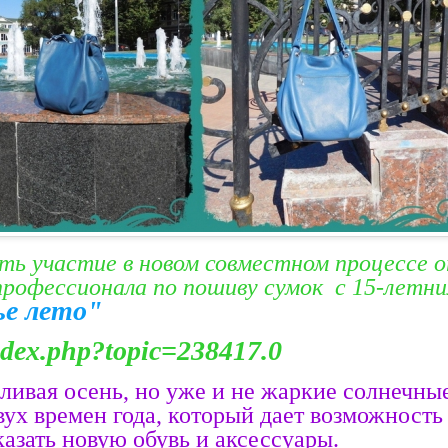
ь участие в новом совместном процессе 
профессионала по пошиву сумок с 15-летн
ье лето"
ndex.php?topic=238417.0
дливая осень, но уже и не жаркие солнечны
вух времен года, который дает возможность
азать новую обувь и аксессуары.