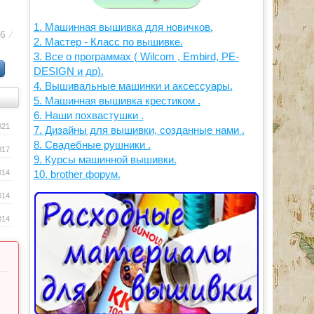
1. Машинная вышивка для новичков.
46
⁄
2. Мастер - Класс по вышивке.
3. Все о программах ( Wilcom , Embird, PE-
DESIGN и др).
4. Вышивальные машинки и аксессуары.
5. Машинная вышивка крестиком .
6. Наши похвастушки .
021
7. Дизайны для вышивки, созданные нами .
8. Свадебные рушники .
017
9. Курсы машинной вышивки.
014
10. brother форум.
014
014