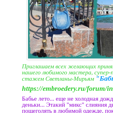
Приглашаем всех желающих принят
нашего любимого мастера, супер-
"Баб
стажем Светланы-Мирьям
https://embroedery.ru/forum/i
Бабье лето... еще не холодная дож
деньки... Этакий "микс" слияния д
пощеголять в любимой одежде, пок