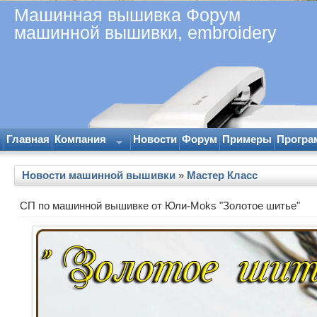
Машинная вышивка Форум
машинной вышивки, embroidery
Главная
Компания
Новости
Форум
Примеры
Програ
Новости машинной вышивки
»
Мастер Класс
СП по машинной вышивке от Юли-Moks "Золотое шитье"