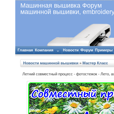
Машинная вышивка Форум
машинной вышивки, embroider
Главная
Компания
Новости
Форум
Примеры
Новости машинной вышивки
»
Мастер Класс
Летний совместный процесс - фотостежок - Лето, ах