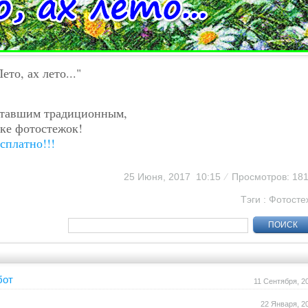
то, ах лето..."
ставшим традиционным,
ке фотостежок!
сплатно!!!
25 Июня, 2017 10:15
⁄
Просмотров: 18
Тэги :
Фотосте
ПОИСК
бот
11 Сентября, 2
22 Января, 2