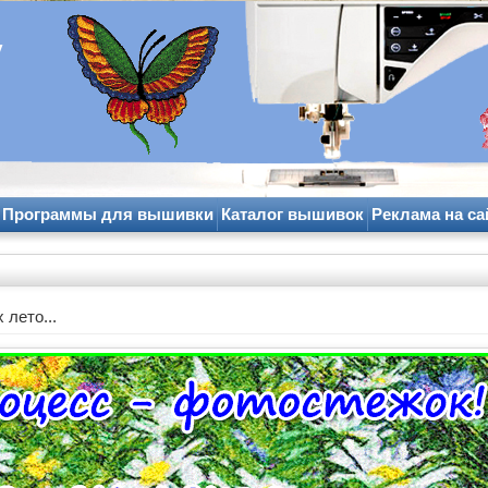
y
Программы для вышивки
Каталог вышивок
Реклама на са
 лето...