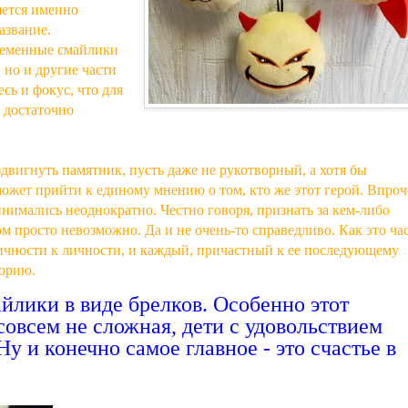
яется именно
азвание.
ременные смайлики
 но и другие части
сь и фокус, что для
 достаточно
вигнуть памятник, пусть даже не рукотворный, а хотя бы
может прийти к единому мнению о том, кто же этот герой. Впроч
нимались неоднократно. Честно говоря, признать за кем-либо
м просто невозможно. Да и не очень-то справедливо. Как это ча
 личности к личности, и каждый, причастный к ее последующему
торию.
йлики в виде брелков. Особенно этот
совсем не сложная, дети с удовольствием
Ну и конечно самое главное - это счастье в