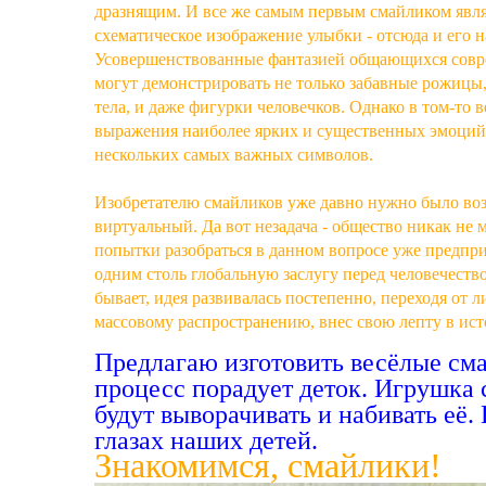
дразнящим. И все же самым первым смайликом явл
схематическое изображение улыбки - отсюда и его н
Усовершенствованные фантазией общающихся сов
могут демонстрировать не только забавные рожицы,
тела, и даже фигурки человечков. Однако в том-то ве
выражения наиболее ярких и существенных эмоций
нескольких самых важных символов.
Изобретателю смайликов уже давно нужно было возд
виртуальный. Да вот незадача - общество никак не 
попытки разобраться в данном вопросе уже предпри
одним столь глобальную заслугу перед человечество
бывает, идея развивалась постепенно, переходя от
массовому распространению, внес свою лепту в ис
Предлагаю изготовить весёлые сма
процесс порадует деток. Игрушка 
будут выворачивать и набивать её. 
глазах наших детей.
Знакомимся, смайлики!