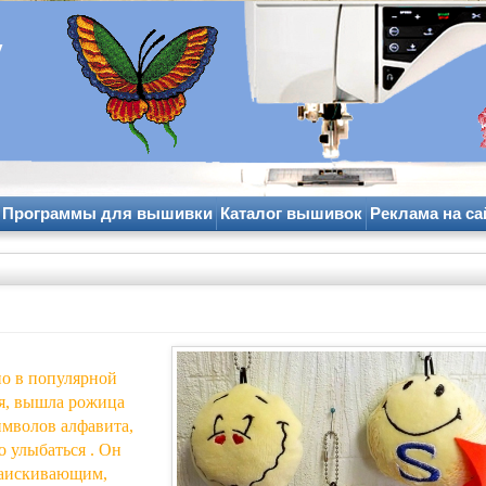
y
Программы для вышивки
Каталог вышивок
Реклама на са
.
но в популярной
ая, вышла рожица
мволов алфавита,
о улыбаться . Он
заискивающим,