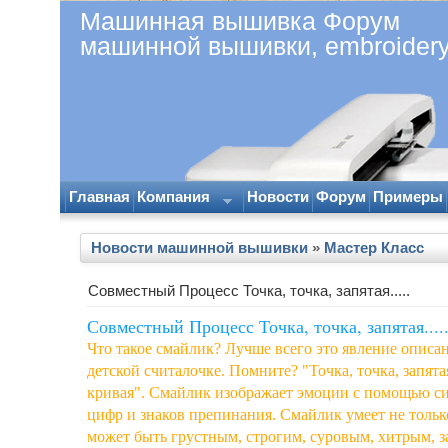
Машинная вышивка Форум
машинной вышивки, embroider
Главная
Компания
Новости
Форум
Примеры
Новости машинной вышивки
»
Мастер Класс
Совместный Процесс Точка, точка, запятая.....
Совместный Процесс Точка, точка, запятая....
Что такое смайлик? Лучше всего это явление описа
детской считалочке. Помните? "Точка, точка, запят
кривая". Смайлик изображает эмоции с помощью си
цифр и знаков препинания. Смайлик умеет не тольк
может быть грустным, строгим, суровым, хитрым, 