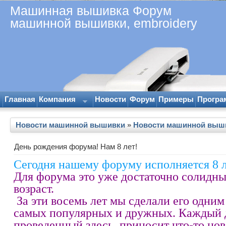
Машинная вышивка Форум
машинной вышивки, embroidery
Главная
Компания
Новости
Форум
Примеры
Програ
Новости машинной вышивки
»
Новости машинной выш
День рождения форума! Нам 8 лет!
Сегодня нашему форуму исполняется 8 л
Для форума это уже достаточно солидн
возраст.
За эти восемь лет мы сделали его одним
самых популярных и дружных. Каждый 
проведенный здесь, приносит что-то нов