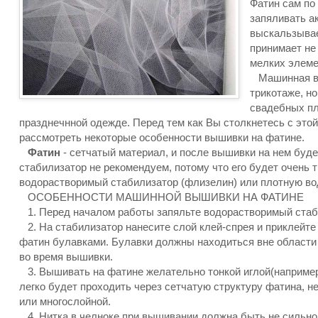
Фатин сам по 
запяливать ак
выскальзывае
принимает не
мелких элеме
Машинная выш
трикотаже, н
свадебных пл
празднечнной одежде. Перед тем как Вы столкнетесь с этой
рассмотреть некоторые особенности вышивки на фатине.
Фатин
- сетчатый материал, и после вышивки на нем буде
стабилизатор не рекомендуем, потому что его будет очень
водорастворимый стабилизатор (флизелин) или плотную во
ОСОБЕННОСТИ МАШИННОЙ ВЫШИВКИ НА ФАТИНЕ
1. Перед началом работы запяльте водорастворимый стаби
2. На стабилизатор нанесите слой клей-спрея и приклейте н
фатин булавками. Булавки должны находиться вне области
во время вышивки.
3. Вышивать на фатине желательно тонкой иглой(например,
легко будет проходить через сетчатую структуру фатина, н
или многослойной.
4. Нитка в челноке при вышивании должна быть не сильно 