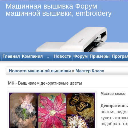
Машинная вышивка Форум
машинной вышивки, embroidery
Главная
Компания
Новости
Форум
Примеры
Програ
Новости машинной вышивки
»
Мастер Класс
МК - Вышиваем декоративные цветы
Мастер класс 
Декоративн
платья, пидж
купить готов
подобрать то