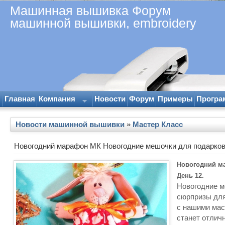
Машинная вышивка Форум
машинной вышивки, embroidery
Главная
Компания
Новости
Форум
Примеры
Програ
Новости машинной вышивки
»
Мастер Класс
Новогодний марафон МК Новогодние мешочки для подарков
Новогодний м
День 12.
Новогодние м
сюрпризы для
с нашими мас
станет отлич