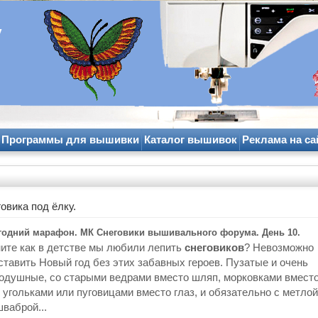
y
Программы для вышивки
Каталог вышивок
Реклама на са
вика под ёлку.
годний марафон. МК Снеговики вышивального форума. День 10.
ите как в детстве мы любили лепить
снеговиков
? Невозможно
ставить Новый год без этих забавных героев. Пузатые и очень
одушные, со старыми ведрами вместо шляп, морковками вмест
, угольками или пуговицами вместо глаз, и обязательно с метлой
ваброй...