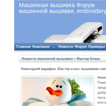
Машинная вышивка Форум
машинной вышивки, embroider
Главная
Компания
Новости
Форум
Примеры
Новости машинной вышивки
»
Мастер Класс
Новогодний марафон. Мастер класс вышиваем снего
Ново
Помн
пред
добр
носа
или ш