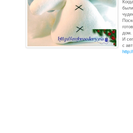
Когд
были
чуде
Поск
гото
дом.
И се
с ав
http: