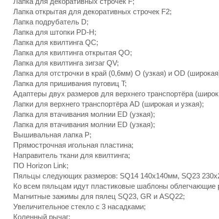
Лапка для декоративных строчек F;
Лапка открытая для декоративных строчек F2;
Лапка подрубатель D;
Лапка для штопки PD-H;
Лапка для квилтинга QC;
Лапка для квилтинга открытая QO;
Лапка для квилтинга зигзаг QV;
Лапка для отстрочки в край (0,6мм) O (узкая) и OD (широкая
Лапка для пришивания пуговиц T;
Адаптеры двух размеров для верхнего транспортёра (широки
Лапки для верхнего транспортёра AD (широкая и узкая);
Лапка для втачивания молнии ЕD (узкая);
Лапка для втачивания молнии ЕD (узкая);
Вышивальная лапка P;
Прямострочная игольная пластина;
Направитель ткани для квилтинга;
ПО Horizon Link;
Пяльцы следующих размеров: SQ14 140x140мм, SQ23 230x
Ко всем пяльцам идут пластиковые шаблоны облегчающие р
Магнитные зажимы для пялец SQ23, GR и ASQ22;
Увеличительное стекло с 3 насадками;
Коленный рычаг;