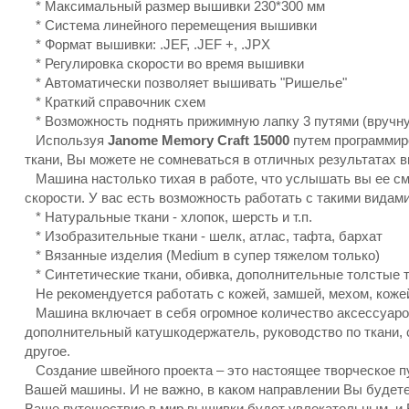
* Максимальный размер вышивки 230*300 мм
* Система линейного перемещения вышивки
* Формат вышивки: .JEF, .JEF +, .JPX
* Регулировка скорости во время вышивки
* Автоматически позволяет вышивать "Ришелье"
* Краткий справочник схем
* Возможность поднять прижимную лапку 3 путями (вручну
Используя
Janome Memory Craft 15000
путем программиро
ткани, Вы можете не сомневаться в отличных результатах 
Машина настолько тихая в работе, что услышать вы ее смо
скорости. У вас есть возможность работать с такими видами
* Натуральные ткани - хлопок, шерсть и т.п.
* Изобразительные ткани - шелк, атлас, тафта, бархат
* Вязанные изделия (Medium в супер тяжелом только)
* Синтетические ткани, обивка, дополнительные толстые т
Не рекомендуется работать с кожей, замшей, мехом, кожей
Машина включает в себя огромное количество аксессуаров,
дополнительный катушкодержатель, руководство по ткани,
другое.
Создание швейного проекта – это настоящее творческое пу
Вашей машины. И не важно, в каком направлении Вы будете
Ваше путешествие в мир вышивки будет увлекательным, и 