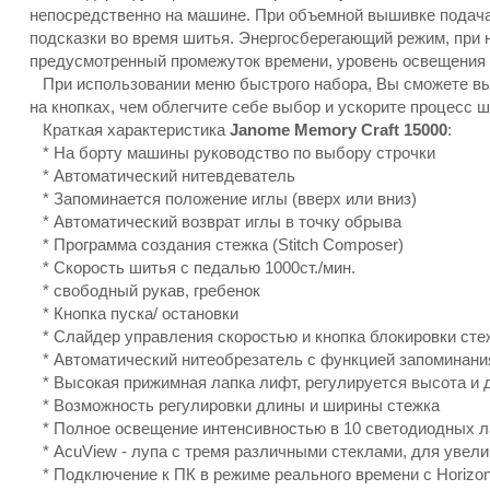
непосредственно на машине. При объемной вышивке подача
подсказки во время шитья. Энергосберегающий режим, при 
предусмотренный промежуток времени, уровень освещения 
При использовании меню быстрого набора, Вы сможете вы
на кнопках, чем облегчите себе выбор и ускорите процесс ш
Краткая характеристика
Janome Memory Craft 15000
:
* На борту машины руководство по выбору строчки
* Автоматический нитевдеватель
* Запоминается положение иглы (вверх или вниз)
* Автоматический возврат иглы в точку обрыва
* Программа создания стежка (Stitch Composer)
* Скорость шитья с педалью 1000ст./мин.
* свободный рукав, гребенок
* Кнопка пуска/ остановки
* Слайдер управления скоростью и кнопка блокировки сте
* Автоматический нитеобрезатель с функцией запоминания,
* Высокая прижимная лапка лифт, регулируется высота и 
* Возможность регулировки длины и ширины стежка
* Полное освещение интенсивностью в 10 светодиодных л
* AcuView - лупа с тремя различными стеклами, для увел
* Подключение к ПК в режиме реального времени с Horizon