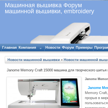
Машинная вышивка Форум
машинной вышивки, embroidery
Главная
Компания
Новости
Форум
Примеры
Програ
Новости машинной вышивки
»
Новости машинной выш
Janome Memory Craft 15000 машина для творческого шитья
Janome Memory
Janome Mem
Memory Craft
прорыв в мир
пользоваться
возможность 