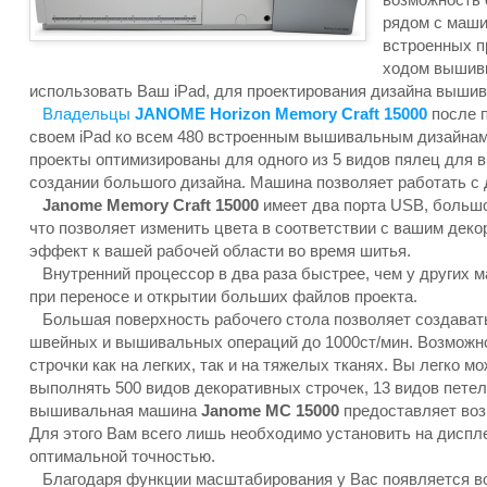
рядом с маши
встроенных 
ходом вышив
использовать Ваш iPad, для проектирования дизайна вышив
Владельцы
JANOME Horizon Memory Craft 15000
после п
своем iPad ко всем 480 встроенным вышивальным дизайнам,
проекты оптимизированы для одного из 5 видов пялец для 
создании большого дизайна. Машина позволяет работать с 
Janome Memory Craft 15000
имеет два порта USB, большой
что позволяет изменить цвета в соответствии с вашим дек
эффект к вашей рабочей области во время шитья.
Внутренний процессор в два раза быстрее, чем у других 
при переносе и открытии больших файлов проекта.
Большая поверхность рабочего стола позволяет создавать
швейных и вышивальных операций до 1000ст/мин. Возможно
строчки как на легких, так и на тяжелых тканях. Вы легко
выполнять 500 видов декоративных строчек, 13 видов пете
вышивальная машина
Janome MC 15000
предоставляет воз
Для этого Вам всего лишь необходимо установить на диспле
оптимальной точностью.
Благодаря функции масштабирования у Вас появляется в