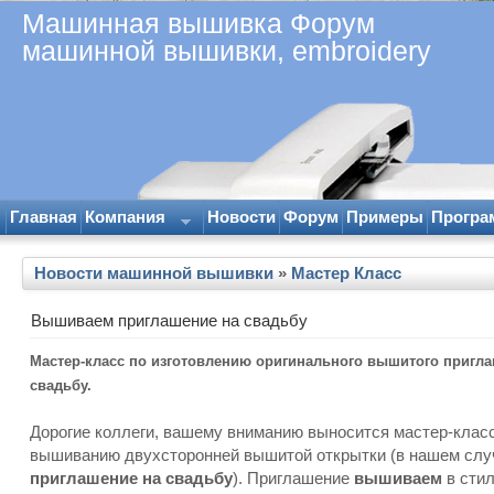
Машинная вышивка Форум
машинной вышивки, embroidery
Главная
Компания
Новости
Форум
Примеры
Програ
Новости машинной вышивки
»
Мастер Класс
Вышиваем приглашение на свадьбу
Мастер-класс по изготовлению оригинального вышитого пригл
свадьбу.
Дорогие коллеги, вашему вниманию выносится мастер-клас
вышиванию двухсторонней вышитой открытки (в нашем слу
приглашение на свадьбу
). Приглашение
вышиваем
в стил