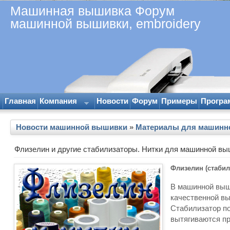
Машинная вышивка Форум
машинной вышивки, embroidery
Главная
Компания
Новости
Форум
Примеры
Програ
Новости машинной вышивки
»
Материалы для машинн
Флизелин и другие стабилизаторы. Нитки для машинной вы
Флизелин (стабил
В машинной выш
качественной в
Стабилизатор по
вытягиваются п