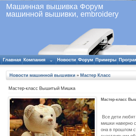
Машинная вышивка Форум
машинной вышивки, embroidery
Главная
Компания
Новости
Форум
Примеры
Програ
Новости машинной вышивки
»
Мастер Класс
Мастер-класс Вышитый Мишка
Мастер-класс В
Все дети любят
мишки наверно с
она в прошлом с
счастливыми об