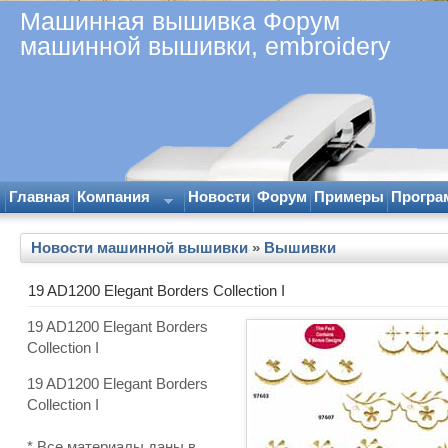
Машинная вышивка Форум
машинной вышивки, embroidery
Главная
Компания
Новости
Форум
Примеры
Програ
Новости машинной вышивки
»
Вышивки
19 AD1200 Elegant Borders Collection I
19 AD1200 Elegant Borders
Collection I
19 AD1200 Elegant Borders
Collection I
* Все материалы даны в