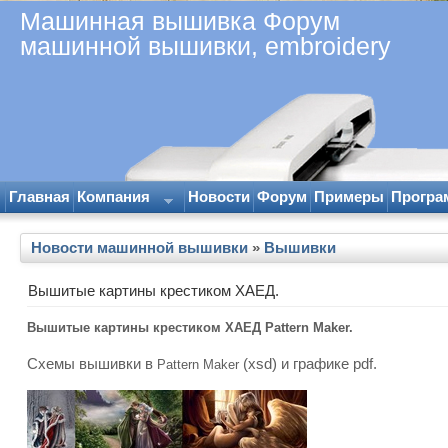
Машинная вышивка Форум
машинной вышивки, embroidery
Главная
Компания
Новости
Форум
Примеры
Програ
Новости машинной вышивки
»
Вышивки
Вышитые картины крестиком ХАЕД.
Вышитые картины крестиком ХАЕД Pattern Maker.
Схемы вышивки в
(xsd) и графике pdf.
Pattern Maker