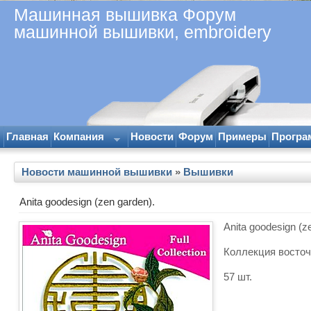
Машинная вышивка Форум
машинной вышивки, embroidery
Главная
Компания
Новости
Форум
Примеры
Програ
Новости машинной вышивки
»
Вышивки
Anita goodesign (zen garden).
Anita goodesign (z
Коллекция восточ
57 шт.