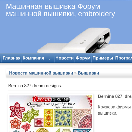
Машинная вышивка Форум
машинной вышивки, embroidery
Главная
Компания
Новости
Форум
Примеры
Програ
Новости машинной вышивки
»
Вышивки
Bernina 827 dream designs.
Bernina 827 dre
Кружева фирмы B
вышивки.