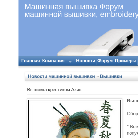
Машинная вышивка Форум
машинной вышивки, embroider
Главная
Компания
Новости
Форум
Примеры
Новости машинной вышивки
»
Вышивки
Вышивка крестиком Азия.
Выши
Сбор
* Вс
попу