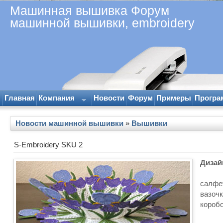
Машинная вышивка Форум
машинной вышивки, embroidery
Главная
Компания
Новости
Форум
Примеры
Програ
Новости машинной вышивки
»
Вышивки
S-Embroidery SKU 2
Дизай
салфе
вазоч
короб