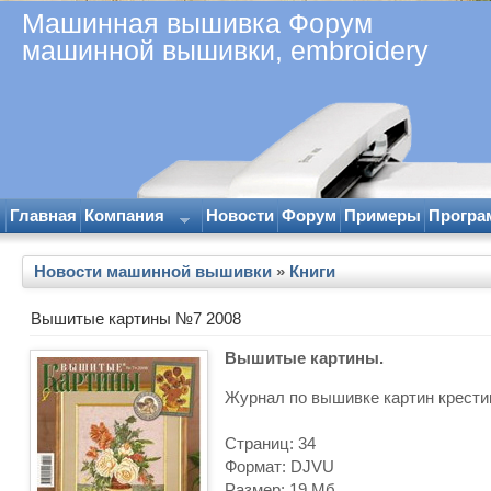
Машинная вышивка Форум
машинной вышивки, embroidery
Главная
Компания
Новости
Форум
Примеры
Програ
Новости машинной вышивки
»
Книги
Вышитые картины №7 2008
Вышитые картины.
Журнал по вышивке картин крести
Страниц: 34
Формат: DJVU
Размер: 19 Мб