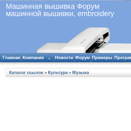
Машинная вышивка Форум
машинной вышивки, embroidery
Главная
Компания
Новости
Форум
Примеры
Програ
Каталог ссылок
»
Культура
»
Музыка