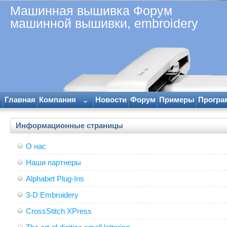
Машинная вышивка Форум
машинной вышивки, embroidery
Главная
Компания
Новости
Форум
Примеры
Програ
Информационные страницы
О нас
Наши партнеры
Alphabet Plug-Ins
3-D Embroidery
CrossStitch XPress