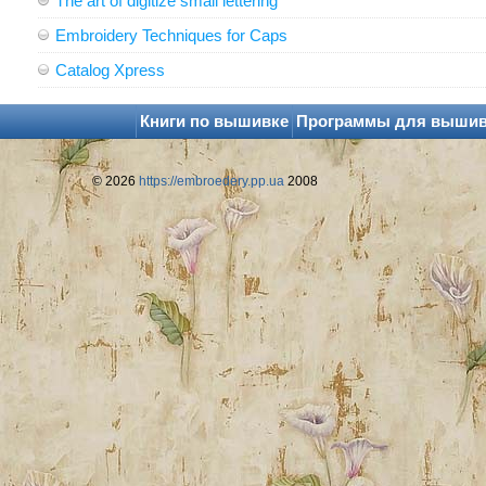
The art of digitize small lettering
Embroidery Techniques for Caps
Catalog Xpress
Книги по вышивке
Программы для выши
© 2026
https://embroedery.pp.ua
2008