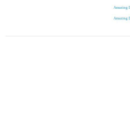
Amazing D
Amazing D