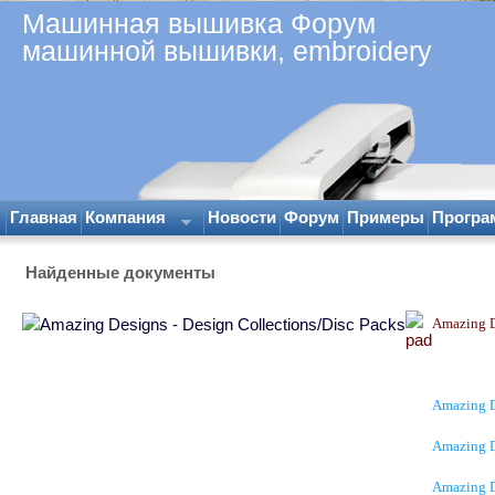
Машинная вышивка Форум
машинной вышивки, embroidery
Главная
Компания
Новости
Форум
Примеры
Програ
Найденные документы
Amazing D
Amazing D
Amazing D
Amazing D