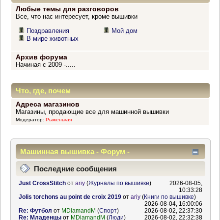
Любые темы для разговоров
Все, что нас интересует, кроме вышивки
Поздравления
Мой дом
В мире животных
Архив форума
Начиная с 2009 -.....
Что, где, почем
Адреса магазинов
Магазины, продающие все для машинной вышивки
Модератор:
Рыженькая
Машинная вышивка - Форум -
Информационный центр
Последние сообщения
Just CrossStitch
от
ariy
(
Журналы по вышивке
)
2026-08-05,
10:33:28
Jolis torchons au point de croix 2019
от
ariy
(
Книги по вышивке
)
2026-08-04, 16:00:06
Re: Футбол
от
MDiamandM
(
Спорт
)
2026-08-02, 22:37:30
Re: Младенцы
от
MDiamandM
(
Люди
)
2026-08-02, 22:32:38