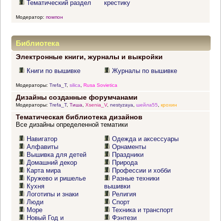
Тематический раздел
крестику
Модератор:
помпон
Библиотека
Электронные книги, журналы и выкройки
Книги по вышивке
Журналы по вышивке
Модераторы:
Trefa_T
,
silica
,
Rusa Sovietica
Дизайны созданные форумчанами
Модераторы:
Trefa_T
,
Тиша
,
Xsenia_V
,
nestyzaya
,
шейла55
,
крохин
Тематическая библиотека дизайнов
Все дизайны определенной тематики
Навигатор
Одежда и аксессуары
Алфавиты
Орнаменты
Вышивка для детей
Праздники
Домашний декор
Природа
Карта мира
Профессии и хобби
Кружево и ришелье
Разные техники
Кухня
вышивки
Логотипы и знаки
Религия
Люди
Спорт
Море
Техника и транспорт
Новый Год и
Фэнтези