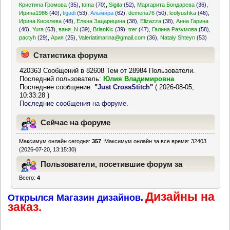
Кристина Громова
(35)
,
toma
(70)
,
Sigita
(52)
,
Маргарита Бондарева
(36)
,
Ирина1986
(40)
,
tigadi
(53)
,
Альмира
(62)
,
demena76
(50)
,
leolyushka
(46)
,
Ирина Киселева
(48)
,
Елена Зацарицина
(38)
,
Elizazza
(38)
,
Анна Гарина
(40)
,
Yura
(63)
,
ваня_N
(39)
,
BrianKic
(39)
,
trer
(47)
,
Галина Разумова
(58)
,
pactyh
(29)
,
Ария
(25)
,
Valeriatimarina@gmail.com
(36)
,
Nataly Shteyn
(53)
Статистика форума
420363 Сообщений в 82608 Тем от 28984 Пользователи.
Последний пользователь:
Юлия Владимировна
Последнее сообщение:
"
Just CrossStitch
"
( 2026-08-05,
10:33:28 )
Последние сообщения на форуме.
Сейчас на форуме
Максимум онлайн сегодня:
357
. Максимум онлайн за все время: 32403
(2026-07-20, 13:15:30)
Пользователи, посетившие форум за
Всего:
4
последние 24 часа
Дизайны на
Открылся Магазин дизайнов.
заказ.