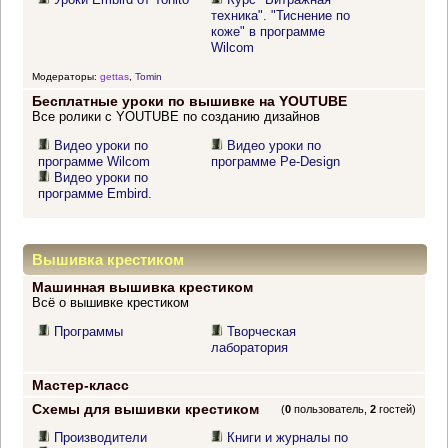
техника". "Тиснение по
коже" в программе
Wilcom
Модераторы:
gettas
,
Tomin
Бесплатные уроки по вышивке на YOUTUBE
Все ролики с YOUTUBE по созданию дизайнов
Видео уроки по
Видео уроки по
программе Wilcom
программе Pe-Design
Видео уроки по
программе Embird.
Вышивка крестиком
Машинная вышивка крестиком
Всё о вышивке крестиком
Программы
Творческая
лаборатория
Мастер-класс
Схемы для вышивки крестиком
(
0
пользователь,
2
гостей)
Производители
Книги и журналы по