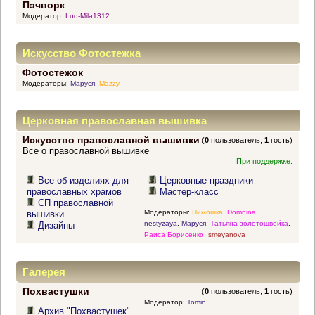
Пэчворк
Модератор:
Lud-Mila1312
Искусство Фотостежка
Фотостежок
Модераторы:
Маруся
,
Mazzy
Церковная православная вышивка
Искусство православной вышивки
(
0
пользователь,
1
гость)
Все о православной вышивке
При поддержке:
Все об изделиях для
Церковные праздники
православных храмов
Мастер-класс
СП православной
Модераторы:
Пимошка
,
Domnina
,
вышивки
nestyzaya
,
Маруся
,
Татьяна-золотошвейка
,
Дизайны
Раиса Борисенко
,
smeyanova
Галерея
Похвастушки
(
0
пользователь,
1
гость)
Модератор:
Tomin
Архив "Похвастушек"