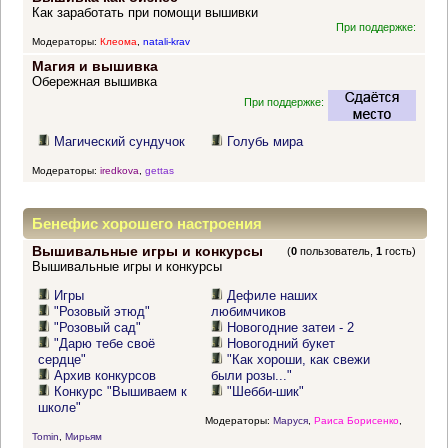
Как заработать при помощи вышивки
При поддержке:
Модераторы:
Клеома
,
natali-krav
Магия и вышивка
Обережная вышивка
При поддержке:
Магический сундучок
Голубь мира
Модераторы:
iredkova
,
gettas
Бенефис хорошего настроения
Вышивальные игры и конкурсы
(
0
пользователь,
1
гость)
Вышивальные игры и конкурсы
Игры
Дефиле наших
"Розовый этюд"
любимчиков
"Розовый сад"
Новогодние затеи - 2
"Дарю тебе своё
Новогодний букет
сердце"
"Как хороши, как свежи
Архив конкурсов
были розы..."
Конкурс "Вышиваем к
"Шебби-шик"
школе"
Модераторы:
Маруся
,
Раиса Борисенко
,
Tomin
,
Мирьям