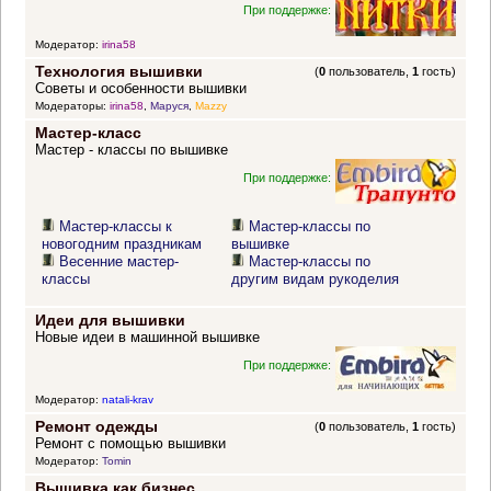
При поддержке:
Модератор:
irina58
Технология вышивки
(
0
пользователь,
1
гость)
Советы и особенности вышивки
Модераторы:
irina58
,
Маруся
,
Mazzy
Мастер-класс
Мастер - классы по вышивке
При поддержке:
Мастер-классы к
Мастер-классы по
новогодним праздникам
вышивке
Весенние мастер-
Мастер-классы по
классы
другим видам рукоделия
Идеи для вышивки
Новые идеи в машинной вышивке
При поддержке:
Модератор:
natali-krav
Ремонт одежды
(
0
пользователь,
1
гость)
Ремонт с помощью вышивки
Модератор:
Tomin
Вышивка как бизнес