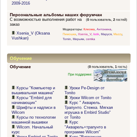
2009-2016
Персональные альбомы наших форумчан
С возможностью выполнения работ на
(
0
пользователь,
2
гостей)
заказ
Модераторы:
Клеома
,
Антонина
,
Xsenia_V (Oksana
Пимошка
,
Xsenia_V
,
listik
,
Маруся
,
Mazzy
,
Vushkan)
Tomin
,
Мирьям
,
cemka
Обучение
Обучение
(
0
пользователь,
1
гость)
При поддержке:
Курсы "Компьютер и
Уроки Pe-Design от
вышивальная машина"
Tonito
Курсы "Embird для
Уроки Wilcom от Tonito
начинающих"
Курс " Акварель.
Шрифты и надписи в
Трапунто. Стежка. Мягкая
Wilcom
игрушка в Embird Studio"
Курсы по технологии
от Tonito
машинной вышивки
Курс
Wilcom. Начальный
"Акварель+трапунто в
курс
программе Wilcom"
Уроки Embird от Tonito
Курс "Витражная