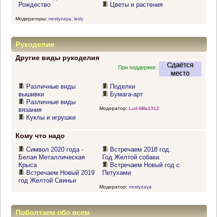
Рождество
Цветы и растения
Модераторы:
nestyzaya
,
ledy
Рукоделие
Другие виды рукоделия
При поддержке:
Различные виды
Поделки
вышивки
Бумага-арт
Различные виды
Модератор:
Lud-Mila1312
вязания
Куклы и игрушки
Кому что надо
Символ 2020 года -
Встречаем 2018 год.
Белая Металлическая
Год Желтой собаки.
Крыса
Встречаем Новый год с
Встречаем Новый 2019
Петухами
год Желтой Свиньи
Модератор:
nestyzaya
Поболтаем обо всем