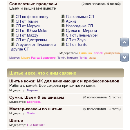
Совместные процессы
(
0
пользователь,
9
гостей)
Шьем и вышиваем вместе
СП по фотостежку
Пасхальные СП
СП от Томин
Архив
СП от Маруси
Новогодние СП
СП от Юлии-Moks
Сумки от Мирьям
СП от Mazzy
СП от Лены-anibell
СП от Дмитревны
СП от Zaya
Игрушки от Пимошки и
СП от Tonito
другие СП
Модераторы:
Пимошка
,
anibell
,
Дмитревна
,
Маруся
,
Mazzy
,
Раиса Борисенко
,
Tomin
,
Мирьям
,
Tonito
,
zaya
Шитье и все, что с ним связано
Шитье кожи: МК для начинающих и профессионалов
Работа с кожей. Все секреты при шитье из кожи.
Модератор:
Мирьям
Сумки. Шьем & вышиваем
(
0
пользователь,
1
гость)
Модератор:
Борисова
Мастер-классы по шитью
(
0
пользователь,
1
гость)
Модератор:
Tonito
Шитье
Модератор:
Lud-Mila1312