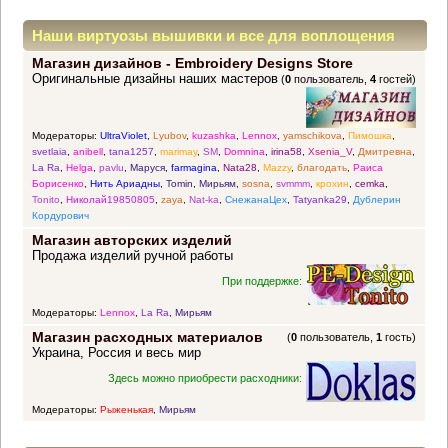
Наши виртуозы вышивки и все для воплощения
Магазин дизайнов - Embroidery Designs Store
прекрасных идей
Оригинальные дизайны наших мастеров
(
0
пользователь,
4
гостей)
Модераторы:
UltraViolet
,
Lyubov
,
kuzashka
,
Lennox
,
yamschikova
,
Пимошка
,
svetlaia
,
anibell
,
tana1257
,
marimay
,
SM
,
Domnina
,
irina58
,
Xsenia_V
,
Дмитревна
,
La Ra
,
Helga
,
pavlu
,
Маруся
,
farmagina
,
Nata28
,
Mazzy
,
благодать
,
Раиса
Борисенко
,
Нить Ариадны
,
Tomin
,
Мирьям
,
sosna
,
svmmm
,
крохин
,
cemka
,
Tonito
,
Николай19850805
,
zaya
,
Nat-ka
,
СнежанаЦех
,
Tatyanka29
,
Дублерин
Кордурович
Магазин авторских изделий
Продажа изделий ручной работы
При поддержке:
Модераторы:
Lennox
,
La Ra
,
Мирьям
Магазин расходных материалов
(
0
пользователь,
1
гость)
Украина, Россия и весь мир
Здесь можно приобрести расходники:
Модераторы:
Рыженькая
,
Мирьям