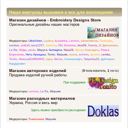
Наши виртуозы вышивки и все для воплощения
Магазин дизайнов - Embroidery Designs Store
прекрасных идей
Оригинальные дизайны наших мастеров
Модераторы:
UltraViolet
,
Lyubov
,
kuzashka
,
Lennox
,
yamschikova
,
Пимошка
,
svetlaia
,
anibell
,
tana1257
,
marimay
,
SM
,
Domnina
,
irina58
,
Xsenia_V
,
Дмитревна
,
La Ra
,
Helga
,
pavlu
,
Маруся
,
farmagina
,
Nata28
,
Mazzy
,
благодать
,
Раиса
Борисенко
,
Нить Ариадны
,
Tomin
,
Мирьям
,
sosna
,
svmmm
,
крохин
,
cemka
,
Tonito
,
Николай19850805
,
zaya
,
Nat-ka
,
СнежанаЦех
,
Tatyanka29
,
Дублерин
Кордурович
Магазин авторских изделий
(
0
пользователь,
1
гость)
Продажа изделий ручной работы
При поддержке:
Модераторы:
Lennox
,
La Ra
,
Мирьям
Магазин расходных материалов
Украина, Россия и весь мир
Здесь можно приобрести расходники:
Модераторы:
Рыженькая
,
Мирьям