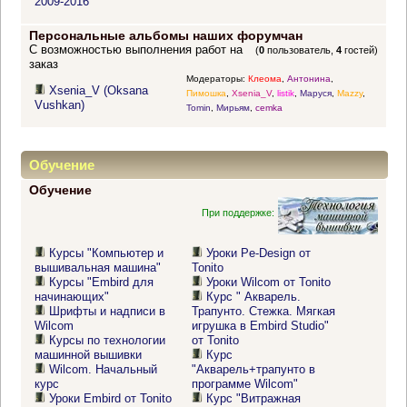
2009-2016
Персональные альбомы наших форумчан
С возможностью выполнения работ на
(
0
пользователь,
4
гостей)
заказ
Модераторы:
Клеома
,
Антонина
,
Xsenia_V (Oksana
Пимошка
,
Xsenia_V
,
listik
,
Маруся
,
Mazzy
,
Vushkan)
Tomin
,
Мирьям
,
cemka
Обучение
Обучение
При поддержке:
Курсы "Компьютер и
Уроки Pe-Design от
вышивальная машина"
Tonito
Курсы "Embird для
Уроки Wilcom от Tonito
начинающих"
Курс " Акварель.
Шрифты и надписи в
Трапунто. Стежка. Мягкая
Wilcom
игрушка в Embird Studio"
Курсы по технологии
от Tonito
машинной вышивки
Курс
Wilcom. Начальный
"Акварель+трапунто в
курс
программе Wilcom"
Уроки Embird от Tonito
Курс "Витражная