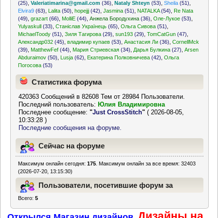
(25)
,
Valeriatimarina@gmail.com
(36)
,
Nataly Shteyn
(53)
,
Sheila
(51)
,
Elvira9
(63)
,
Lalita
(50)
,
hopejjj
(42)
,
Jasmina
(51)
,
NATALKA
(54)
,
Re Nata
(49)
,
grazart
(66)
,
MolliE
(44)
,
Анжела Бородухина
(36)
,
Оле-Лукое
(53)
,
Yulyaskull
(33)
,
Станіслав Українець
(65)
,
Ольга Сивова
(51)
,
MichaelToody
(51)
,
Зиля Тагирова
(29)
,
sun193
(29)
,
TomCatGun
(47)
,
Александр032
(45)
,
владимир купаев
(53)
,
Анастасия Ли
(36)
,
CornellMck
(39)
,
MatthewFef
(44)
,
Мария Стриевская
(34)
,
Дарья Булкина
(27)
,
Arsen
Abduraimov
(50)
,
Lusja
(62)
,
Екатерина Полковничева
(42)
,
Ольга
Погосова
(53)
Статистика форума
420363 Сообщений в 82608 Тем от 28984 Пользователи.
Последний пользователь:
Юлия Владимировна
Последнее сообщение:
"
Just CrossStitch
"
( 2026-08-05,
10:33:28 )
Последние сообщения на форуме.
Сейчас на форуме
Максимум онлайн сегодня:
175
. Максимум онлайн за все время: 32403
(2026-07-20, 13:15:30)
Пользователи, посетившие форум за
Всего:
5
последние 24 часа
Дизайны на
Открылся Магазин дизайнов.