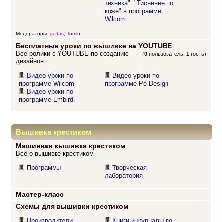
техника". "Тиснение по
коже" в программе
Wilcom
Модераторы:
gettas
,
Tomin
Бесплатные уроки по вышивке на YOUTUBE
Все ролики с YOUTUBE по созданию
(
0
пользователь,
1
гость)
дизайнов
Видео уроки по
Видео уроки по
программе Wilcom
программе Pe-Design
Видео уроки по
программе Embird.
Вышивка крестиком
Машинная вышивка крестиком
Всё о вышивке крестиком
Программы
Творческая
лаборатория
Мастер-класс
Схемы для вышивки крестиком
Производители
Книги и журналы по