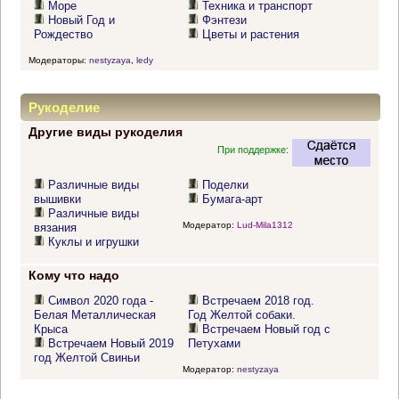
Море
Техника и транспорт
Новый Год и
Фэнтези
Рождество
Цветы и растения
Модераторы:
nestyzaya
,
ledy
Рукоделие
Другие виды рукоделия
При поддержке:
Различные виды
Поделки
вышивки
Бумага-арт
Различные виды
Модератор:
Lud-Mila1312
вязания
Куклы и игрушки
Кому что надо
Символ 2020 года -
Встречаем 2018 год.
Белая Металлическая
Год Желтой собаки.
Крыса
Встречаем Новый год с
Встречаем Новый 2019
Петухами
год Желтой Свиньи
Модератор:
nestyzaya