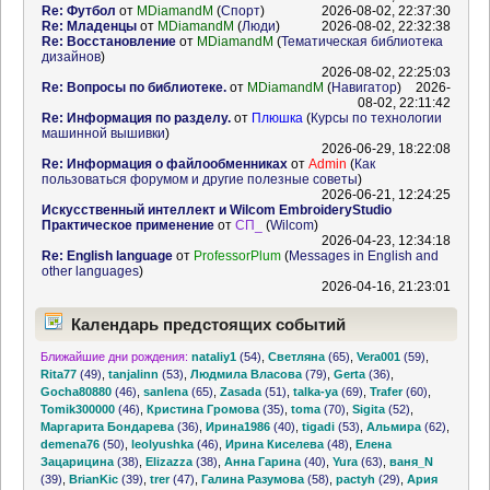
Re: Футбол
от
MDiamandM
(
Спорт
)
2026-08-02, 22:37:30
Re: Младенцы
от
MDiamandM
(
Люди
)
2026-08-02, 22:32:38
Re: Восстановление
от
MDiamandM
(
Тематическая библиотека
дизайнов
)
2026-08-02, 22:25:03
Re: Вопросы по библиотеке.
от
MDiamandM
(
Навигатор
)
2026-
08-02, 22:11:42
Re: Информация по разделу.
от
Плюшка
(
Курсы по технологии
машинной вышивки
)
2026-06-29, 18:22:08
Re: Информация о файлообменниках
от
Admin
(
Как
пользоваться форумом и другие полезные советы
)
2026-06-21, 12:24:25
Искусственный интеллект и Wilcom EmbroideryStudio
Практическое применение
от
СП_
(
Wilcom
)
2026-04-23, 12:34:18
Re: English language
от
ProfessorPlum
(
Messages in English and
other languages
)
2026-04-16, 21:23:01
Календарь предстоящих событий
Ближайшие дни рождения:
nataliy1
(54)
,
Светляна
(65)
,
Vera001
(59)
,
Rita77
(49)
,
tanjalinn
(53)
,
Людмила Власова
(79)
,
Gerta
(36)
,
Gocha80880
(46)
,
sanlena
(65)
,
Zasada
(51)
,
talka-ya
(69)
,
Trafer
(60)
,
Tomik300000
(46)
,
Кристина Громова
(35)
,
toma
(70)
,
Sigita
(52)
,
Маргарита Бондарева
(36)
,
Ирина1986
(40)
,
tigadi
(53)
,
Альмира
(62)
,
demena76
(50)
,
leolyushka
(46)
,
Ирина Киселева
(48)
,
Елена
Зацарицина
(38)
,
Elizazza
(38)
,
Анна Гарина
(40)
,
Yura
(63)
,
ваня_N
(39)
,
BrianKic
(39)
,
trer
(47)
,
Галина Разумова
(58)
,
pactyh
(29)
,
Ария