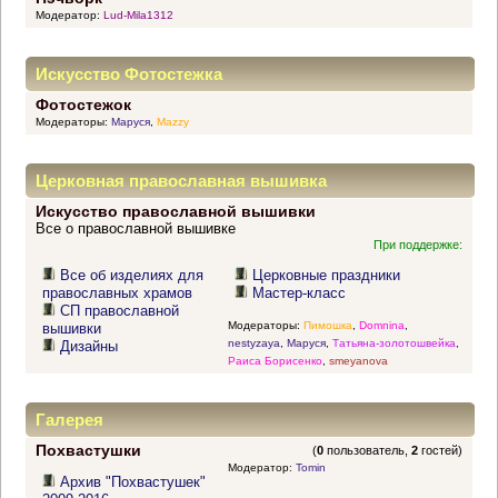
Модератор:
Lud-Mila1312
Искусство Фотостежка
Фотостежок
Модераторы:
Маруся
,
Mazzy
Церковная православная вышивка
Искусство православной вышивки
Все о православной вышивке
При поддержке:
Все об изделиях для
Церковные праздники
православных храмов
Мастер-класс
СП православной
Модераторы:
Пимошка
,
Domnina
,
вышивки
nestyzaya
,
Маруся
,
Татьяна-золотошвейка
,
Дизайны
Раиса Борисенко
,
smeyanova
Галерея
Похвастушки
(
0
пользователь,
2
гостей)
Модератор:
Tomin
Архив "Похвастушек"