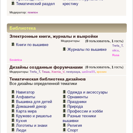
Тематический раздел
крестику
Модератор:
помпон
Библиотека
Электронные книги, журналы и выкройки
Модераторы:
(
0
пользователь,
1
гость)
Книги по вышивке
Trefa_T
,
Журналы по вышивке
silica
,
Rusa
Sovietica
Дизайны созданные форумчанами
(
0
пользователь,
1
гость)
Модераторы:
Trefa_T
,
Тиша
,
Xsenia_V
,
nestyzaya
,
шейла55
,
крохин
Тематическая библиотека дизайнов
Все дизайны определенной тематики
Навигатор
Одежда и аксессуары
Алфавиты
Орнаменты
Вышивка для детей
Праздники
Домашний декор
Природа
Карта мира
Профессии и хобби
Кружево и ришелье
Разные техники
Кухня
вышивки
Логотипы и знаки
Религия
Люди
Спорт