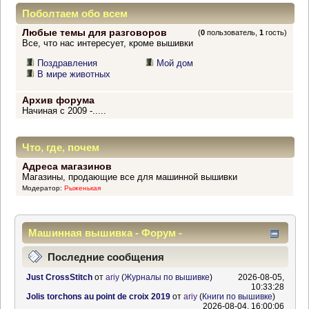
Поболтаем обо всем
Любые темы для разговоров
(
0
пользователь,
1
гость)
Все, что нас интересует, кроме вышивки
Поздравления
Мой дом
В мире животных
Архив форума
Начиная с 2009 -.....
Что, где, почем
Адреса магазинов
Магазины, продающие все для машинной вышивки
Модератор:
Рыженькая
Машинная вышивка - Форум -
Информационный центр
Последние сообщения
Just CrossStitch
от
ariy
(
Журналы по вышивке
)
2026-08-05,
10:33:28
Jolis torchons au point de croix 2019
от
ariy
(
Книги по вышивке
)
2026-08-04, 16:00:06