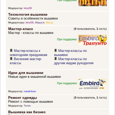
Модератор:
irina58
Технология вышивки
Советы и особенности вышивки
Модераторы:
irina58
,
Маруся
,
Mazzy
Мастер-класс
(
0
пользователь,
1
гость)
Мастер - классы по вышивке
При поддержке:
Мастер-классы к
Мастер-классы по
новогодним праздникам
вышивке
Весенние мастер-
Мастер-классы по
классы
другим видам рукоделия
Идеи для вышивки
Новые идеи в машинной вышивке
При поддержке:
Модератор:
natali-krav
Ремонт одежды
(
0
пользователь,
1
гость)
Ремонт с помощью вышивки
Модератор:
Tomin
Вышивка как бизнес