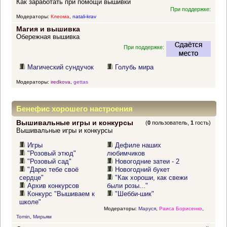
Как заработать при помощи вышивки
При поддержке:
Модераторы:
Клеома
,
natali-krav
Магия и вышивка
Обережная вышивка
При поддержке:
Магический сундучок
Голубь мира
Модераторы:
iredkova
,
gettas
Бенефис хорошего настроения
Вышивальные игры и конкурсы
(
0
пользователь,
1
гость)
Вышивальные игры и конкурсы
Игры
Дефиле наших
"Розовый этюд"
любимчиков
"Розовый сад"
Новогодние затеи - 2
"Дарю тебе своё
Новогодний букет
сердце"
"Как хороши, как свежи
Архив конкурсов
были розы..."
Конкурс "Вышиваем к
"Шебби-шик"
школе"
Модераторы:
Маруся
,
Раиса Борисенко
,
Tomin
,
Мирьям