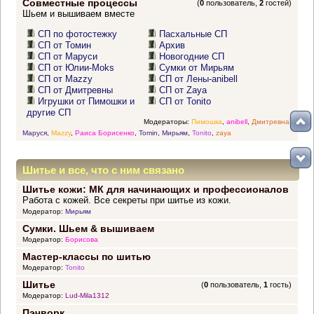
Совместные процессы
(
0
пользователь,
2
гостей)
Шьем и вышиваем вместе
СП по фотостежку
Пасхальные СП
СП от Томин
Архив
СП от Маруси
Новогодние СП
СП от Юлии-Moks
Сумки от Мирьям
СП от Mazzy
СП от Лены-anibell
СП от Дмитревны
СП от Zaya
Игрушки от Пимошки и
СП от Tonito
другие СП
Модераторы:
Пимошка
,
anibell
,
Дмитревна
,
Маруся
,
Mazzy
,
Раиса Борисенко
,
Tomin
,
Мирьям
,
Tonito
,
zaya
Шитье и все, что с ним связано
Шитье кожи: МК для начинающих и профессионалов
Работа с кожей. Все секреты при шитье из кожи.
Модератор:
Мирьям
Сумки. Шьем & вышиваем
Модератор:
Борисова
Мастер-классы по шитью
Модератор:
Tonito
Шитье
(
0
пользователь,
1
гость)
Модератор:
Lud-Mila1312
Пэчворк