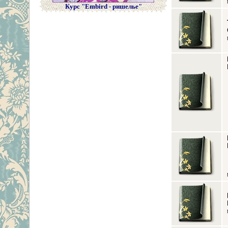
Курс "Embird - ришелье"