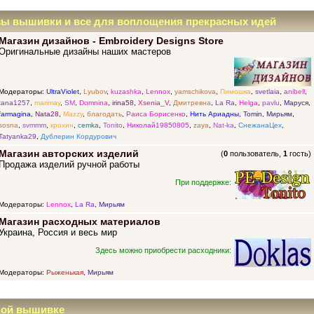
зы вышивки и все для воплощения прекрасных идей
Магазин дизайнов - Embroidery Designs Store
Оригинальные дизайны наших мастеров
Модераторы:
UltraViolet
,
Lyubov
,
kuzashka
,
Lennox
,
yamschikova
,
Пимошка
,
svetlaia
,
anibell
,
tana1257
,
marimay
,
SM
,
Domnina
,
irina58
,
Xsenia_V
,
Дмитревна
,
La Ra
,
Helga
,
pavlu
,
Маруся
,
farmagina
,
Nata28
,
Mazzy
,
благодать
,
Раиса Борисенко
,
Нить Ариадны
,
Tomin
,
Мирьям
,
sosna
,
svmmm
,
крохин
,
cemka
,
Tonito
,
Николай19850805
,
zaya
,
Nat-ka
,
СнежанаЦех
,
Tatyanka29
,
Дублерин Кордурович
Магазин авторских изделий
(
0
пользователь,
1
гость)
Продажа изделий ручной работы
При поддержке:
Модераторы:
Lennox
,
La Ra
,
Мирьям
Магазин расходных материалов
Украина, Россия и весь мир
Здесь можно приобрести расходники:
Модераторы:
Рыженькая
,
Мирьям
ной вышивке