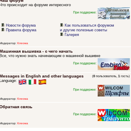
Наш форум
Что происходит на форуме интересного
При поддержке:
Новости форума
Как пользоваться форумом
Правила форума
и другие полезные советы
Галерея
Модератор:
Клеома
Машинная вышивка - с чего начать
Все, что нужно знать начинающим о машинной вышивке
При поддержке:
Messages in English and other languages
(
0
пользователь,
1
гость)
Language:
При поддержке:
Модератор:
Клеома
Обратная связь
При поддержке:
Модератор:
Клеома