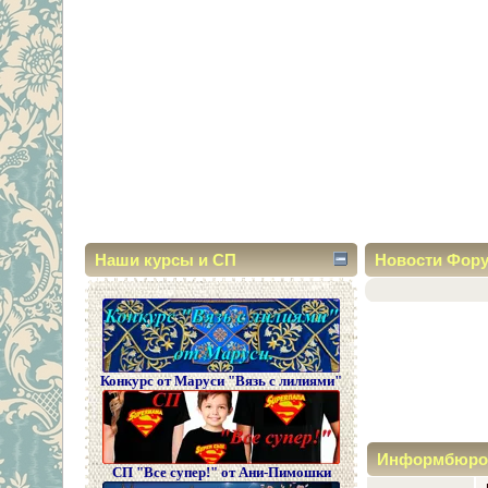
Наши курсы и СП
Новости Фор
Конкурс от Маруси "Вязь с лилиями"
Информбюро
СП "Все супер!" от Ани-Пимошки