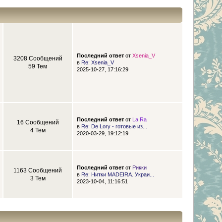
Последний ответ
от
Xsenia_V
3208 Сообщений
в
Re: Xsenia_V
59 Тем
2025-10-27, 17:16:29
Последний ответ
от
La Ra
16 Сообщений
в
Re: De Lory - готовые из...
4 Тем
2020-03-29, 19:12:19
Последний ответ
от
Рикки
1163 Сообщений
в
Re: Нитки MADEIRA. Украи...
3 Тем
2023-10-04, 11:16:51