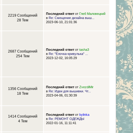
Последний ответ
от
Глеб Маловецкий
2219 Сообщений
в
Re: Смещение дизайна выш...
28 Тем
2023-06-10, 21:01:36
Последний ответ
от
tasha3
2687 Сообщений
в
Re: "Елочка-кривулька" ...
254 Тем
2023-12-02, 16:05:29
Последний ответ
от
ZvezdiMir
1356 Сообщений
в
Re: Идеи для вышивки. Чт...
18 Тем
2023-04-06, 01:30:39
Последний ответ
от
bylinka
1414 Сообщений
в
Re: РЕМОНТ ОДЕЖДЫ
4 Тем
2022-01-16, 11:11:41