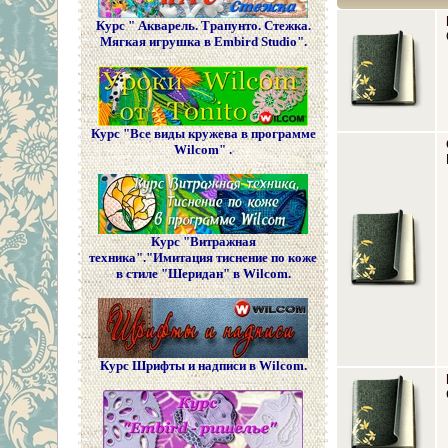
Курс " Акварель. Трапунто. Стежка.
Мягкая игрушка в Embird Studio".
Курс "Все виды кружева в программе
Wilcom" .
Курс "Витражная
техника"."Имитация тиснение по коже
в стиле "Шеридан" в Wilcom.
Курс Шрифты и надписи в Wilcom.