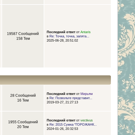
Последний ответ
от
Antaris
19587 Сообщений
в
Re: Точка, точка, запята...
158 Тем
2025-06-28, 20:51:02
Последний ответ
от
Мирьям
28 Сообщений
в
Re: Позвольте представит...
16 Тем
2019-03-27, 21:27:13
Последний ответ
от
vectivus
1955 Сообщений
в
Re: 2015 Сумка "ГОРОЖАНК...
20 Тем
2024-01-26, 20:32:53