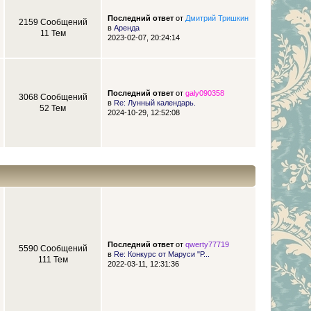
Последний ответ
от
Дмитрий Тришкин
2159 Сообщений
в
Аренда
11 Тем
2023-02-07, 20:24:14
Последний ответ
от
galy090358
3068 Сообщений
в
Re: Лунный календарь.
52 Тем
2024-10-29, 12:52:08
Последний ответ
от
qwerty77719
5590 Сообщений
в
Re: Конкурс от Маруси "Р...
111 Тем
2022-03-11, 12:31:36