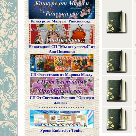
Конкурс от Маруси "Райский сад"
Новогодний СП "Мы все успеем!" от
Ани-Пимошки
СП Фотостежок от Марины Mazzy
СП От Светланы Svmmm "Орхидеи
для вас"
- - - - - - - - - - - - - - - - - - -
Уроки Embird от Tonito.