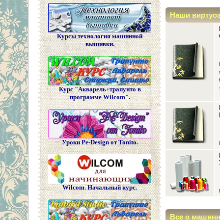
Наши виртуо
Курсы технология машинной
вышивки.
Курс "Акварель+трапунто в
программе Wilcom".
Уроки Pe-Design от Tonito.
Wilcom. Начальный курс.
Все о машин