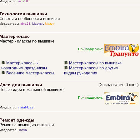
Модератор:
irina58
Технология вышивки
Советы и особенности вышивки
Модераторы:
irina58
,
Маруся
,
Mazzy
Мастер-класс
Мастер - классы по вышивке
При поддержке:
Мастер-классы к
Мастер-классы по вышивке
новогодним праздникам
Мастер-классы по другим
Весенние мастер-классы
видам рукоделия
Идеи для вышивки
(
0
пользователь,
1
гость)
Новые идеи в машинной вышивке
При поддержке:
Модератор:
natali-krav
Ремонт одежды
Ремонт с помощью вышивки
Модератор:
Tomin