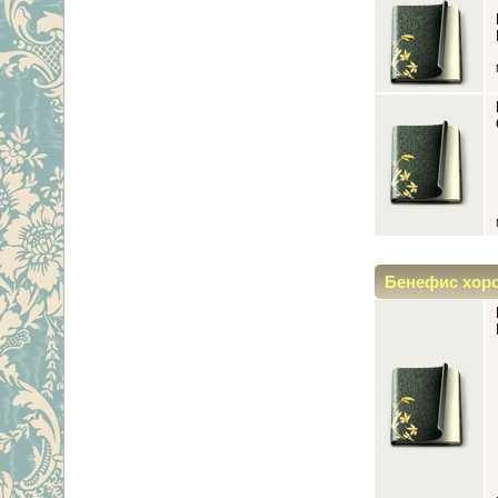
Бенефис хор