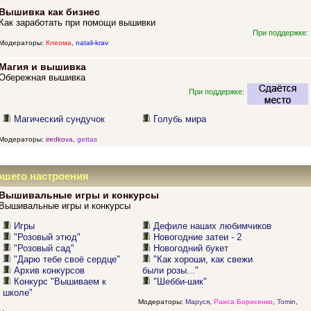
Вышивка как бизнес
Как заработать при помощи вышивки
При поддержке:
Модераторы:
Клеома
,
natali-krav
Магия и вышивка
Обережная вышивка
При поддержке:
Магический сундучок
Голубь мира
Модераторы:
iredkova
,
gettas
ошего настроения
Вышивальные игры и конкурсы
Вышивальные игры и конкурсы
Игры
Дефиле наших любимчиков
"Розовый этюд"
Новогодние затеи - 2
"Розовый сад"
Новогодний букет
"Дарю тебе своё сердце"
"Как хороши, как свежи
Архив конкурсов
были розы..."
Конкурс "Вышиваем к
"Шебби-шик"
школе"
Модераторы:
Маруся
,
Раиса Борисенко
,
Tomin
,