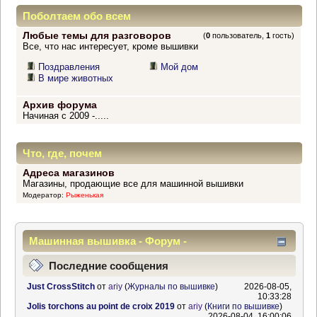
Поболтаем обо всем
Любые темы для разговоров
(
0
пользователь,
1
гость)
Все, что нас интересует, кроме вышивки
Поздравления
Мой дом
В мире животных
Архив форума
Начиная с 2009 -.....
Что, где, почем
Адреса магазинов
Магазины, продающие все для машинной вышивки
Модератор:
Рыженькая
Машинная вышивка - Форум -
Информационный центр
Последние сообщения
Just CrossStitch
от
ariy
(
Журналы по вышивке
)
2026-08-05,
10:33:28
Jolis torchons au point de croix 2019
от
ariy
(
Книги по вышивке
)
2026-08-04, 16:00:06