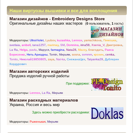
Наши виртуозы вышивки и все для воплощения
Магазин дизайнов - Embroidery Designs Store
прекрасных идей
Оригинальные дизайны наших мастеров
(
0
пользователь,
1
гость)
Модераторы:
UltraViolet
,
Lyubov
,
kuzashka
,
Lennox
,
yamschikova
,
Пимошка
,
svetlaia
,
anibell
,
tana1257
,
marimay
,
SM
,
Domnina
,
irina58
,
Xsenia_V
,
Дмитревна
,
La Ra
,
Helga
,
pavlu
,
Маруся
,
farmagina
,
Nata28
,
Mazzy
,
благодать
,
Раиса
Борисенко
,
Нить Ариадны
,
Tomin
,
Мирьям
,
sosna
,
svmmm
,
крохин
,
cemka
,
Tonito
,
Николай19850805
,
zaya
,
Nat-ka
,
СнежанаЦех
,
Tatyanka29
,
Дублерин
Кордурович
Магазин авторских изделий
Продажа изделий ручной работы
При поддержке:
Модераторы:
Lennox
,
La Ra
,
Мирьям
Магазин расходных материалов
Украина, Россия и весь мир
Здесь можно приобрести расходники:
Модераторы:
Рыженькая
,
Мирьям