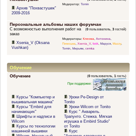
Модератор:
Tomin
Архив "Похвастушек"
2009-2016
Персональные альбомы наших форумчан
С возможностью выполнения работ на
(
0
пользователь,
3
гостей)
заказ
Модераторы:
Клеома
,
Антонина
,
Xsenia_V (Oksana
Пимошка
,
Xsenia_V
,
listik
,
Маруся
,
Mazzy
,
Vushkan)
Tomin
,
Мирьям
,
cemka
Обучение
Обучение
(
0
пользователь,
1
гость)
При поддержке:
Курсы "Компьютер и
Уроки Pe-Design от
вышивальная машина"
Tonito
Курсы "Embird для
Уроки Wilcom от Tonito
начинающих"
Курс " Акварель.
Шрифты и надписи в
Трапунто. Стежка. Мягкая
Wilcom
игрушка в Embird Studio"
Курсы по технологии
от Tonito
машинной вышивки
Курс
Wilcom. Начальный
"Акварель+трапунто в