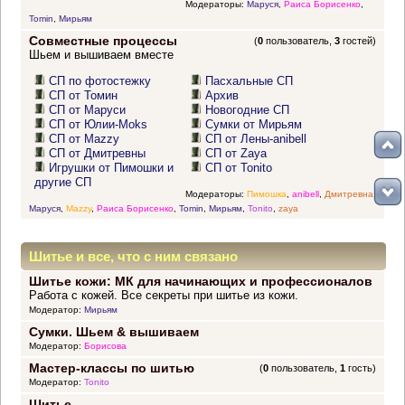
Модераторы:
Маруся
,
Раиса Борисенко
,
Tomin
,
Мирьям
Совместные процессы
(
0
пользователь,
3
гостей)
Шьем и вышиваем вместе
СП по фотостежку
Пасхальные СП
СП от Томин
Архив
СП от Маруси
Новогодние СП
СП от Юлии-Moks
Сумки от Мирьям
СП от Mazzy
СП от Лены-anibell
СП от Дмитревны
СП от Zaya
Игрушки от Пимошки и
СП от Tonito
другие СП
Модераторы:
Пимошка
,
anibell
,
Дмитревна
,
Маруся
,
Mazzy
,
Раиса Борисенко
,
Tomin
,
Мирьям
,
Tonito
,
zaya
Шитье и все, что с ним связано
Шитье кожи: МК для начинающих и профессионалов
Работа с кожей. Все секреты при шитье из кожи.
Модератор:
Мирьям
Сумки. Шьем & вышиваем
Модератор:
Борисова
Мастер-классы по шитью
(
0
пользователь,
1
гость)
Модератор:
Tonito
Шитье