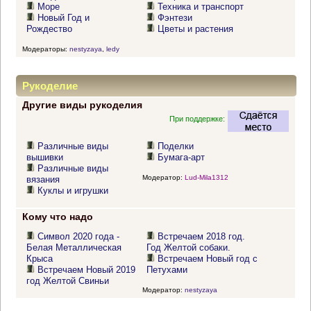
Море
Техника и транспорт
Новый Год и
Фэнтези
Рождество
Цветы и растения
Модераторы:
nestyzaya
,
ledy
Рукоделие
Другие виды рукоделия
При поддержке:
Различные виды
Поделки
вышивки
Бумага-арт
Различные виды
Модератор:
Lud-Mila1312
вязания
Куклы и игрушки
Кому что надо
Символ 2020 года -
Встречаем 2018 год.
Белая Металлическая
Год Желтой собаки.
Крыса
Встречаем Новый год с
Встречаем Новый 2019
Петухами
год Желтой Свиньи
Модератор:
nestyzaya