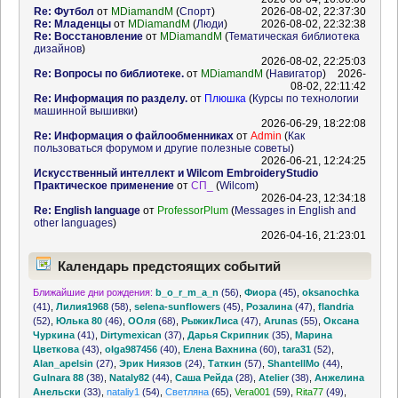
Re: Футбол
от
MDiamandM
(
Спорт
)
2026-08-02, 22:37:30
Re: Младенцы
от
MDiamandM
(
Люди
)
2026-08-02, 22:32:38
Re: Восстановление
от
MDiamandM
(
Тематическая библиотека
дизайнов
)
2026-08-02, 22:25:03
Re: Вопросы по библиотеке.
от
MDiamandM
(
Навигатор
)
2026-
08-02, 22:11:42
Re: Информация по разделу.
от
Плюшка
(
Курсы по технологии
машинной вышивки
)
2026-06-29, 18:22:08
Re: Информация о файлообменниках
от
Admin
(
Как
пользоваться форумом и другие полезные советы
)
2026-06-21, 12:24:25
Искусственный интеллект и Wilcom EmbroideryStudio
Практическое применение
от
СП_
(
Wilcom
)
2026-04-23, 12:34:18
Re: English language
от
ProfessorPlum
(
Messages in English and
other languages
)
2026-04-16, 21:23:01
Календарь предстоящих событий
Ближайшие дни рождения:
b_o_r_m_a_n
(56)
,
Фиора
(45)
,
oksanochka
(41)
,
Лилия1968
(58)
,
selena-sunflowers
(45)
,
Розалина
(47)
,
flandria
(52)
,
Юлька 80
(46)
,
ООля
(68)
,
РыжикЛиса
(47)
,
Arunas
(55)
,
Оксана
Чуркина
(41)
,
Dirtymexican
(37)
,
Дарья Скрипник
(35)
,
Марина
Цветкова
(43)
,
olga987456
(40)
,
Елена Вахнина
(60)
,
tara31
(52)
,
Alan_apelsin
(27)
,
Эрик Ниязов
(24)
,
Таткин
(57)
,
ShantellMo
(44)
,
Gulnara 88
(38)
,
Nataly82
(44)
,
Саша Рейда
(28)
,
Atelier
(38)
,
Анжелина
Анельски
(33)
,
nataliy1
(54)
,
Светляна
(65)
,
Vera001
(59)
,
Rita77
(49)
,