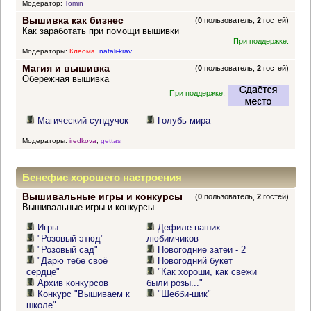
Модератор:
Tomin
Вышивка как бизнес
(
0
пользователь,
2
гостей)
Как заработать при помощи вышивки
При поддержке:
Модераторы:
Клеома
,
natali-krav
Магия и вышивка
(
0
пользователь,
2
гостей)
Обережная вышивка
При поддержке:
Магический сундучок
Голубь мира
Модераторы:
iredkova
,
gettas
Бенефис хорошего настроения
Вышивальные игры и конкурсы
(
0
пользователь,
2
гостей)
Вышивальные игры и конкурсы
Игры
Дефиле наших
"Розовый этюд"
любимчиков
"Розовый сад"
Новогодние затеи - 2
"Дарю тебе своё
Новогодний букет
сердце"
"Как хороши, как свежи
Архив конкурсов
были розы..."
Конкурс "Вышиваем к
"Шебби-шик"
школе"