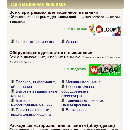
Все о машинной вышивке
Все о программах для машинной вышивки
Обсуждение программ для машинной
(
0
пользователь,
2
гостей)
вышивки
При поддержке:
Полезные программы
Wilcom
Оборудование для шитья и вышивания
Всё о вышивальных, швейных машинах
(
0
пользователь,
5
гостей)
и аксессуарах
При поддержке:
Правила, информация,
Машины для шитья
объявления
Дополнительное
Бытовые вышивальные
оборудование и
машины
аксессуары
Бытовые
Типичные для многих
многоигольные машины
машин проблемы
Производственные
Всяко-разно
вышивальные машины
Расходные материалы для вышивки (обсуждение)
Стабилизаторы, нитки, ткани, качество,