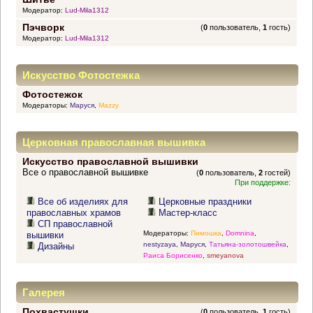
Модератор:
Lud-Mila1312
Пэчворк
(
0
пользователь,
1
гость)
Модератор:
Lud-Mila1312
Искусство Фотостежка
Фотостежок
Модераторы:
Маруся
,
Mazzy
Церковная православная вышивка
Искусство православной вышивки
Все о православной вышивке
(
0
пользователь,
2
гостей)
При поддержке:
Все об изделиях для
Церковные праздники
православных храмов
Мастер-класс
СП православной
Модераторы:
Пимошка
,
Domnina
,
вышивки
nestyzaya
,
Маруся
,
Татьяна-золотошвейка
,
Дизайны
Раиса Борисенко
,
smeyanova
Галерея
Похвастушки
(
0
пользователь,
1
гость)