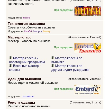
(
0
пользователь,
1
гость)
как использовать
При поддержке:
Модератор:
irina58
Технология вышивки
Советы и особенности вышивки
Модераторы:
irina58
,
Маруся
,
Mazzy
Мастер-класс
(
0
пользователь,
2
гостей)
Мастер - классы по вышивке
При поддержке:
Мастер-классы к
Мастер-классы по
новогодним праздникам
вышивке
Весенние мастер-
Мастер-классы по
классы
другим видам рукоделия
Идеи для вышивки
(
0
пользователь,
2
гостей)
Новые идеи в машинной вышивке
При поддержке:
Модератор:
natali-krav
Ремонт одежды
(
0
пользователь,
1
гость)
Ремонт с помощью вышивки