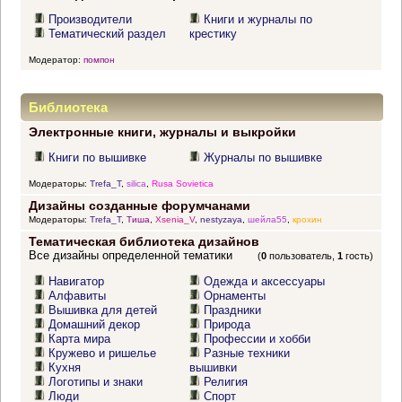
Производители
Книги и журналы по
Тематический раздел
крестику
Модератор:
помпон
Библиотека
Электронные книги, журналы и выкройки
Книги по вышивке
Журналы по вышивке
Модераторы:
Trefa_T
,
silica
,
Rusa Sovietica
Дизайны созданные форумчанами
Модераторы:
Trefa_T
,
Тиша
,
Xsenia_V
,
nestyzaya
,
шейла55
,
крохин
Тематическая библиотека дизайнов
Все дизайны определенной тематики
(
0
пользователь,
1
гость)
Навигатор
Одежда и аксессуары
Алфавиты
Орнаменты
Вышивка для детей
Праздники
Домашний декор
Природа
Карта мира
Профессии и хобби
Кружево и ришелье
Разные техники
Кухня
вышивки
Логотипы и знаки
Религия
Люди
Спорт