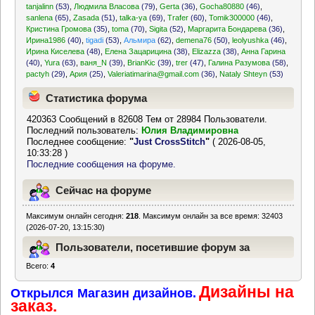
tanjalinn
(53)
,
Людмила Власова
(79)
,
Gerta
(36)
,
Gocha80880
(46)
,
sanlena
(65)
,
Zasada
(51)
,
talka-ya
(69)
,
Trafer
(60)
,
Tomik300000
(46)
,
Кристина Громова
(35)
,
toma
(70)
,
Sigita
(52)
,
Маргарита Бондарева
(36)
,
Ирина1986
(40)
,
tigadi
(53)
,
Альмира
(62)
,
demena76
(50)
,
leolyushka
(46)
,
Ирина Киселева
(48)
,
Елена Зацарицина
(38)
,
Elizazza
(38)
,
Анна Гарина
(40)
,
Yura
(63)
,
ваня_N
(39)
,
BrianKic
(39)
,
trer
(47)
,
Галина Разумова
(58)
,
pactyh
(29)
,
Ария
(25)
,
Valeriatimarina@gmail.com
(36)
,
Nataly Shteyn
(53)
Статистика форума
420363 Сообщений в 82608 Тем от 28984 Пользователи.
Последний пользователь:
Юлия Владимировна
Последнее сообщение:
"
Just CrossStitch
"
( 2026-08-05,
10:33:28 )
Последние сообщения на форуме.
Сейчас на форуме
Максимум онлайн сегодня:
218
. Максимум онлайн за все время: 32403
(2026-07-20, 13:15:30)
Пользователи, посетившие форум за
Всего:
4
последние 24 часа
Дизайны на
Открылся Магазин дизайнов.
заказ.