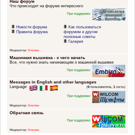
Наш форум
Что происходит на форуме интересного
При поддержке:
Новости форума
Как пользоваться
Правила форума
форумом и другие
полезные советы
Галерея
Модератор:
Клеома
Машинная вышивка - с чего начать
Все, что нужно знать начинающим о машинной вышивке
При поддержке:
Messages in English and other languages
Language:
(
0
пользователь,
1
гость)
При поддержке:
Модератор:
Клеома
Обратная связь
При поддержке:
Модератор:
Клеома