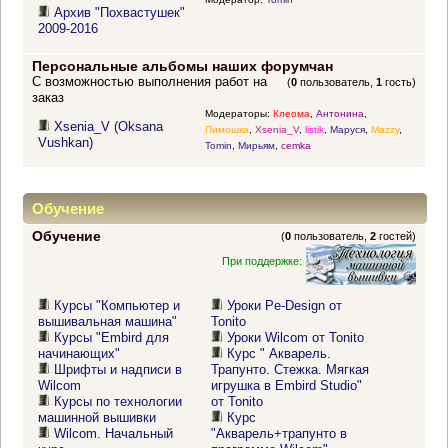
Архив "Похвастушек"
2009-2016
Персональные альбомы наших форумчан
С возможностью выполнения работ на
(
0
пользователь,
1
гость)
заказ
Модераторы:
Клеома
,
Антонина
,
Xsenia_V (Oksana
Пимошка
,
Xsenia_V
,
listik
,
Маруся
,
Mazzy
,
Vushkan)
Tomin
,
Мирьям
,
cemka
Обучение
Обучение
(
0
пользователь,
2
гостей)
При поддержке:
Курсы "Компьютер и
Уроки Pe-Design от
вышивальная машина"
Tonito
Курсы "Embird для
Уроки Wilcom от Tonito
начинающих"
Курс " Акварель.
Шрифты и надписи в
Трапунто. Стежка. Мягкая
Wilcom
игрушка в Embird Studio"
Курсы по технологии
от Tonito
машинной вышивки
Курс
Wilcom. Начальный
"Акварель+трапунто в