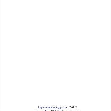
https://embroedery.pp.ua
2009 ©