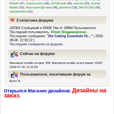
ЮлияР
(47)
,
CaseyLemmo
(46)
,
UFGMozelle
(46)
,
manrain
(53)
,
Azamat
Bulatov
(53)
,
Анастасия Щеглова
(38)
,
gamakichi
(33)
,
9861421905
(36)
,
mgmarket6nix
(51)
Статистика форума
420364 Сообщений в 82608 Тем от 28984 Пользователи.
Последний пользователь:
Юлия Владимировна
Последнее сообщение:
"
Die Cutting Essentials №...
"
( 2026-
08-08, 22:50:22 )
Последние сообщения на форуме.
Сейчас на форуме
Максимум онлайн сегодня:
172
. Максимум онлайн за все время: 32403
(2026-07-20, 13:15:30)
Пользователи, посетившие форум за
Всего:
6
последние 24 часа
Дизайны на
Открылся Магазин дизайнов.
заказ.