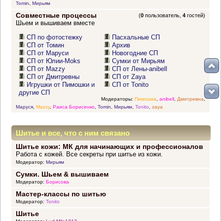
Tomin
,
Мирьям
Совместные процессы
(
0
пользователь,
4
гостей)
Шьем и вышиваем вместе
СП по фотостежку
Пасхальные СП
СП от Томин
Архив
СП от Маруси
Новогодние СП
СП от Юлии-Moks
Сумки от Мирьям
СП от Mazzy
СП от Лены-anibell
СП от Дмитревны
СП от Zaya
Игрушки от Пимошки и
СП от Tonito
другие СП
Модераторы:
Пимошка
,
anibell
,
Дмитревна
,
Маруся
,
Mazzy
,
Раиса Борисенко
,
Tomin
,
Мирьям
,
Tonito
,
zaya
Шитье и все, что с ним связано
Шитье кожи: МК для начинающих и профессионалов
Работа с кожей. Все секреты при шитье из кожи.
Модератор:
Мирьям
Сумки. Шьем & вышиваем
Модератор:
Борисова
Мастер-классы по шитью
Модератор:
Tonito
Шитье