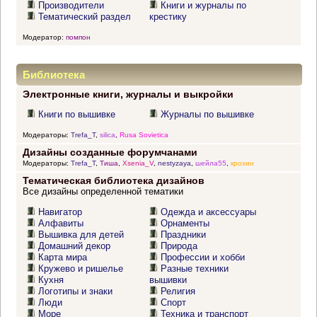
Производители
Книги и журналы по
Тематический раздел
крестику
Модератор:
помпон
Библиотека
Электронные книги, журналы и выкройки
Книги по вышивке
Журналы по вышивке
Модераторы:
Trefa_T
,
silica
,
Rusa Sovietica
Дизайны созданные форумчанами
Модераторы:
Trefa_T
,
Тиша
,
Xsenia_V
,
nestyzaya
,
шейла55
,
крохин
Тематическая библиотека дизайнов
Все дизайны определенной тематики
Навигатор
Одежда и аксессуары
Алфавиты
Орнаменты
Вышивка для детей
Праздники
Домашний декор
Природа
Карта мира
Профессии и хобби
Кружево и ришелье
Разные техники
Кухня
вышивки
Логотипы и знаки
Религия
Люди
Спорт
Море
Техника и транспорт