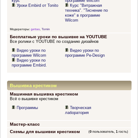
курс
программе Wilcom"
Уроки Embird от Tonito
Курс "Витражная
техника". "Тиснение по
коже" в программе
Wilcom
Модераторы:
gettas
,
Tomin
Бесплатные уроки по вышивке на YOUTUBE
Все ролики с YOUTUBE по созданию дизайнов
Видео уроки по
Видео уроки по
программе Wilcom
программе Pe-Design
Видео уроки по
программе Embird.
Вышивка крестиком
Машинная вышивка крестиком
Всё о вышивке крестиком
Программы
Творческая
лаборатория
Мастер-класс
Схемы для вышивки крестиком
(
0
пользователь,
1
гость)