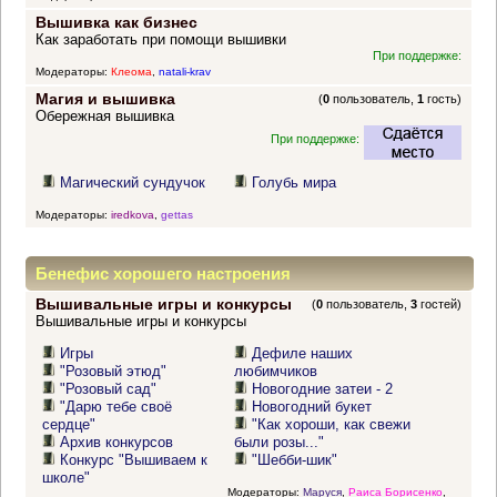
Вышивка как бизнес
Как заработать при помощи вышивки
При поддержке:
Модераторы:
Клеома
,
natali-krav
Магия и вышивка
(
0
пользователь,
1
гость)
Обережная вышивка
При поддержке:
Магический сундучок
Голубь мира
Модераторы:
iredkova
,
gettas
Бенефис хорошего настроения
Вышивальные игры и конкурсы
(
0
пользователь,
3
гостей)
Вышивальные игры и конкурсы
Игры
Дефиле наших
"Розовый этюд"
любимчиков
"Розовый сад"
Новогодние затеи - 2
"Дарю тебе своё
Новогодний букет
сердце"
"Как хороши, как свежи
Архив конкурсов
были розы..."
Конкурс "Вышиваем к
"Шебби-шик"
школе"
Модераторы:
Маруся
,
Раиса Борисенко
,