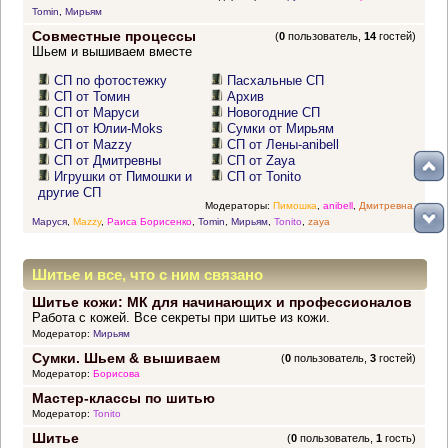
Tomin
,
Мирьям
Совместные процессы
(
0
пользователь,
14
гостей)
Шьем и вышиваем вместе
СП по фотостежку
Пасхальные СП
СП от Томин
Архив
СП от Маруси
Новогодние СП
СП от Юлии-Moks
Сумки от Мирьям
СП от Mazzy
СП от Лены-anibell
СП от Дмитревны
СП от Zaya
Игрушки от Пимошки и
СП от Tonito
другие СП
Модераторы:
Пимошка
,
anibell
,
Дмитревна
,
Маруся
,
Mazzy
,
Раиса Борисенко
,
Tomin
,
Мирьям
,
Tonito
,
zaya
Шитье и все, что с ним связано
Шитье кожи: МК для начинающих и профессионалов
Работа с кожей. Все секреты при шитье из кожи.
Модератор:
Мирьям
Сумки. Шьем & вышиваем
(
0
пользователь,
3
гостей)
Модератор:
Борисова
Мастер-классы по шитью
Модератор:
Tonito
Шитье
(
0
пользователь,
1
гость)