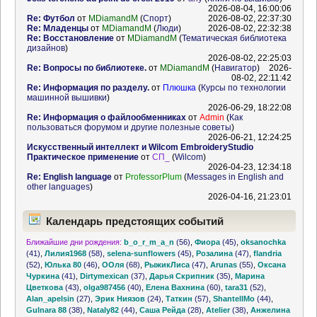
2026-08-04, 16:00:06
Re: Футбол
от
MDiamandM
(
Спорт
)
2026-08-02, 22:37:30
Re: Младенцы
от
MDiamandM
(
Люди
)
2026-08-02, 22:32:38
Re: Восстановление
от
MDiamandM
(
Тематическая библиотека
дизайнов
)
2026-08-02, 22:25:03
Re: Вопросы по библиотеке.
от
MDiamandM
(
Навигатор
)
2026-
08-02, 22:11:42
Re: Информация по разделу.
от
Плюшка
(
Курсы по технологии
машинной вышивки
)
2026-06-29, 18:22:08
Re: Информация о файлообменниках
от
Admin
(
Как
пользоваться форумом и другие полезные советы
)
2026-06-21, 12:24:25
Искусственный интеллект и Wilcom EmbroideryStudio
Практическое применение
от
СП_
(
Wilcom
)
2026-04-23, 12:34:18
Re: English language
от
ProfessorPlum
(
Messages in English and
other languages
)
2026-04-16, 21:23:01
Календарь предстоящих событий
Ближайшие дни рождения:
b_o_r_m_a_n
(56)
,
Фиора
(45)
,
oksanochka
(41)
,
Лилия1968
(58)
,
selena-sunflowers
(45)
,
Розалина
(47)
,
flandria
(52)
,
Юлька 80
(46)
,
ООля
(68)
,
РыжикЛиса
(47)
,
Arunas
(55)
,
Оксана
Чуркина
(41)
,
Dirtymexican
(37)
,
Дарья Скрипник
(35)
,
Марина
Цветкова
(43)
,
olga987456
(40)
,
Елена Вахнина
(60)
,
tara31
(52)
,
Alan_apelsin
(27)
,
Эрик Ниязов
(24)
,
Таткин
(57)
,
ShantellMo
(44)
,
Gulnara 88
(38)
,
Nataly82
(44)
,
Саша Рейда
(28)
,
Atelier
(38)
,
Анжелина