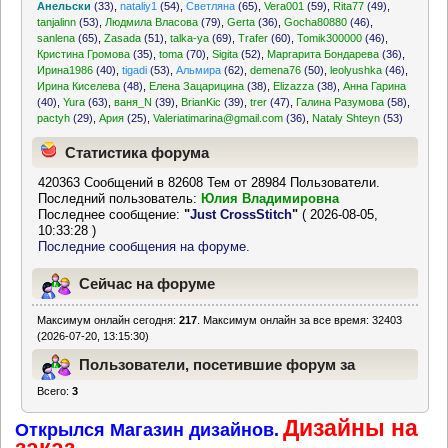
Анельски
(33)
,
nataliy1
(54)
,
Светляна
(65)
,
Vera001
(59)
,
Rita77
(49)
,
tanjalinn
(53)
,
Людмила Власова
(79)
,
Gerta
(36)
,
Gocha80880
(46)
,
sanlena
(65)
,
Zasada
(51)
,
talka-ya
(69)
,
Trafer
(60)
,
Tomik300000
(46)
,
Кристина Громова
(35)
,
toma
(70)
,
Sigita
(52)
,
Маргарита Бондарева
(36)
,
Ирина1986
(40)
,
tigadi
(53)
,
Альмира
(62)
,
demena76
(50)
,
leolyushka
(46)
,
Ирина Киселева
(48)
,
Елена Зацарицина
(38)
,
Elizazza
(38)
,
Анна Гарина
(40)
,
Yura
(63)
,
ваня_N
(39)
,
BrianKic
(39)
,
trer
(47)
,
Галина Разумова
(58)
,
pactyh
(29)
,
Ария
(25)
,
Valeriatimarina@gmail.com
(36)
,
Nataly Shteyn
(53)
Статистика форума
420363 Сообщений в 82608 Тем от 28984 Пользователи.
Последний пользователь:
Юлия Владимировна
Последнее сообщение:
"
Just CrossStitch
"
( 2026-08-05,
10:33:28 )
Последние сообщения на форуме.
Сейчас на форуме
Максимум онлайн сегодня:
217
. Максимум онлайн за все время: 32403
(2026-07-20, 13:15:30)
Пользователи, посетившие форум за
Всего:
3
последние 24 часа
Дизайны на
Открылся Магазин дизайнов.