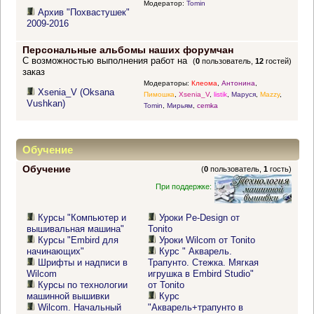
Модератор:
Tomin
Архив "Похвастушек"
2009-2016
Персональные альбомы наших форумчан
С возможностью выполнения работ на
(
0
пользователь,
12
гостей)
заказ
Модераторы:
Клеома
,
Антонина
,
Xsenia_V (Oksana
Пимошка
,
Xsenia_V
,
listik
,
Маруся
,
Mazzy
,
Vushkan)
Tomin
,
Мирьям
,
cemka
Обучение
Обучение
(
0
пользователь,
1
гость)
При поддержке:
Курсы "Компьютер и
Уроки Pe-Design от
вышивальная машина"
Tonito
Курсы "Embird для
Уроки Wilcom от Tonito
начинающих"
Курс " Акварель.
Шрифты и надписи в
Трапунто. Стежка. Мягкая
Wilcom
игрушка в Embird Studio"
Курсы по технологии
от Tonito
машинной вышивки
Курс
Wilcom. Начальный
"Акварель+трапунто в