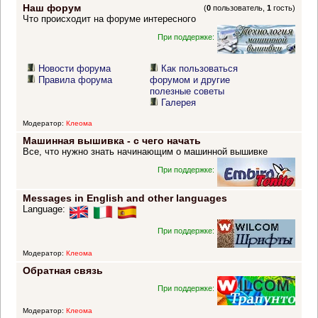
Наш форум
(
0
пользователь,
1
гость)
Что происходит на форуме интересного
При поддержке:
Новости форума
Как пользоваться
Правила форума
форумом и другие
полезные советы
Галерея
Модератор:
Клеома
Машинная вышивка - с чего начать
Все, что нужно знать начинающим о машинной вышивке
При поддержке:
Messages in English and other languages
Language:
При поддержке:
Модератор:
Клеома
Обратная связь
При поддержке:
Модератор:
Клеома