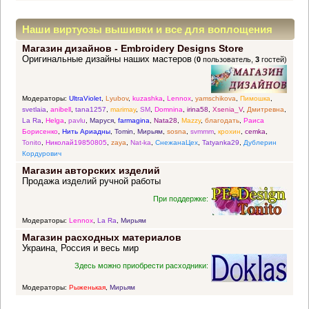
Наши виртуозы вышивки и все для воплощения
Магазин дизайнов - Embroidery Designs Store
прекрасных идей
Оригинальные дизайны наших мастеров
(
0
пользователь,
3
гостей)
Модераторы:
UltraViolet
,
Lyubov
,
kuzashka
,
Lennox
,
yamschikova
,
Пимошка
,
svetlaia
,
anibell
,
tana1257
,
marimay
,
SM
,
Domnina
,
irina58
,
Xsenia_V
,
Дмитревна
,
La Ra
,
Helga
,
pavlu
,
Маруся
,
farmagina
,
Nata28
,
Mazzy
,
благодать
,
Раиса
Борисенко
,
Нить Ариадны
,
Tomin
,
Мирьям
,
sosna
,
svmmm
,
крохин
,
cemka
,
Tonito
,
Николай19850805
,
zaya
,
Nat-ka
,
СнежанаЦех
,
Tatyanka29
,
Дублерин
Кордурович
Магазин авторских изделий
Продажа изделий ручной работы
При поддержке:
Модераторы:
Lennox
,
La Ra
,
Мирьям
Магазин расходных материалов
Украина, Россия и весь мир
Здесь можно приобрести расходники:
Модераторы:
Рыженькая
,
Мирьям