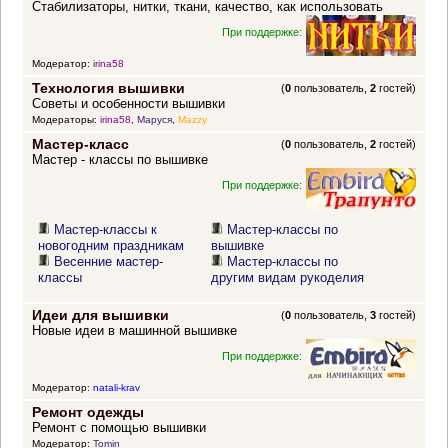
Стабилизаторы, нитки, ткани, качество, как использовать
При поддержке:
Модератор:
irina58
Технология вышивки
(
0
пользователь,
2
гостей)
Советы и особенности вышивки
Модераторы:
irina58
,
Маруся
,
Mazzy
Мастер-класс
(
0
пользователь,
2
гостей)
Мастер - классы по вышивке
При поддержке:
Мастер-классы к
Мастер-классы по
новогодним праздникам
вышивке
Весенние мастер-
Мастер-классы по
классы
другим видам рукоделия
Идеи для вышивки
(
0
пользователь,
3
гостей)
Новые идеи в машинной вышивке
При поддержке:
Модератор:
natali-krav
Ремонт одежды
Ремонт с помощью вышивки
Модератор:
Tomin