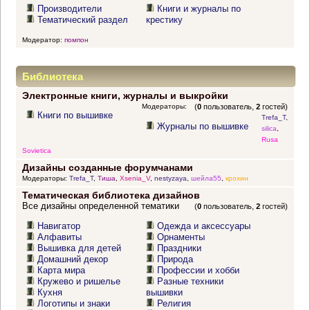
Производители
Книги и журналы по
Тематический раздел
крестику
Модератор:
помпон
Библиотека
Электронные книги, журналы и выкройки
Модераторы:
(
0
пользователь,
2
гостей)
Книги по вышивке
Trefa_T
,
Журналы по вышивке
silica
,
Rusa
Sovietica
Дизайны созданные форумчанами
Модераторы:
Trefa_T
,
Тиша
,
Xsenia_V
,
nestyzaya
,
шейла55
,
крохин
Тематическая библиотека дизайнов
Все дизайны определенной тематики
(
0
пользователь,
2
гостей)
Навигатор
Одежда и аксессуары
Алфавиты
Орнаменты
Вышивка для детей
Праздники
Домашний декор
Природа
Карта мира
Профессии и хобби
Кружево и ришелье
Разные техники
Кухня
вышивки
Логотипы и знаки
Религия