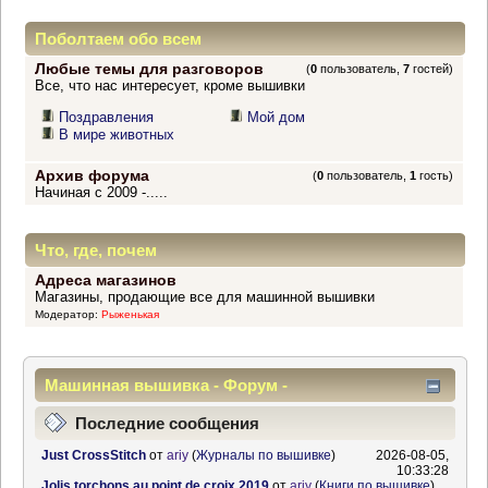
Поболтаем обо всем
Любые темы для разговоров
(
0
пользователь,
7
гостей)
Все, что нас интересует, кроме вышивки
Поздравления
Мой дом
В мире животных
Архив форума
(
0
пользователь,
1
гость)
Начиная с 2009 -.....
Что, где, почем
Адреса магазинов
Магазины, продающие все для машинной вышивки
Модератор:
Рыженькая
Машинная вышивка - Форум -
Информационный центр
Последние сообщения
Just CrossStitch
от
ariy
(
Журналы по вышивке
)
2026-08-05,
10:33:28
Jolis torchons au point de croix 2019
от
ariy
(
Книги по вышивке
)