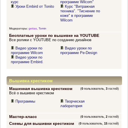
курс
программе Wilcom"
Уроки Embird от Tonito
Курс "Витражная
техника". "Тиснение по
коже" в программе
Wilcom
Модераторы:
gettas
,
Tomin
Бесплатные уроки по вышивке на YOUTUBE
Все ролики с YOUTUBE по созданию дизайнов
Видео уроки по
Видео уроки по
программе Wilcom
программе Pe-Design
Видео уроки по
программе Embird.
Вышивка крестиком
Машинная вышивка крестиком
(
0
пользователь,
3
гостей)
Всё о вышивке крестиком
Программы
Творческая
лаборатория
Мастер-класс
(
0
пользователь,
2
гостей)
Схемы для вышивки крестиком
(
0
пользователь,
15
гостей)