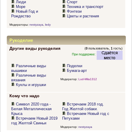
Люди
Спорт
Море
Техника и транспорт
Новый Год и
Фэнтези
Рождество
Цветы и растения
Модераторы:
nestyzaya
,
ledy
Рукоделие
Другие виды рукоделия
(
0
пользователь,
1
гость)
При поддержке:
Различные виды
Поделки
вышивки
Бумага-арт
Различные виды
Модератор:
Lud-Mila1312
вязания
Куклы и игрушки
Кому что надо
Символ 2020 года -
Встречаем 2018 год.
Белая Металлическая
Год Желтой собаки.
Крыса
Встречаем Новый год с
Встречаем Новый 2019
Петухами
год Желтой Свиньи
Модератор:
nestyzaya