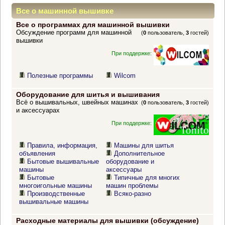
Все о машинной вышивке
Все о программах для машинной вышивки
Обсуждение программ для машинной
(
0
пользователь,
3
гостей)
вышивки
При поддержке:
Полезные программы
Wilcom
Оборудование для шитья и вышивания
Всё о вышивальных, швейных машинах
(
0
пользователь,
3
гостей)
и аксессуарах
При поддержке:
Правила, информация,
Машины для шитья
объявления
Дополнительное
Бытовые вышивальные
оборудование и
машины
аксессуары
Бытовые
Типичные для многих
многоигольные машины
машин проблемы
Производственные
Всяко-разно
вышивальные машины
Расходные материалы для вышивки (обсуждение)