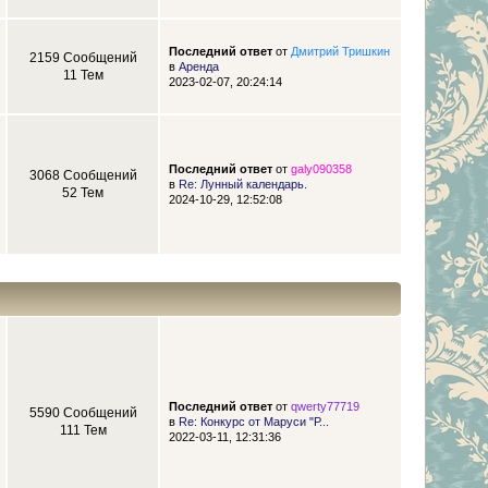
Последний ответ
от
Дмитрий Тришкин
2159 Сообщений
в
Аренда
11 Тем
2023-02-07, 20:24:14
Последний ответ
от
galy090358
3068 Сообщений
в
Re: Лунный календарь.
52 Тем
2024-10-29, 12:52:08
Последний ответ
от
qwerty77719
5590 Сообщений
в
Re: Конкурс от Маруси "Р...
111 Тем
2022-03-11, 12:31:36