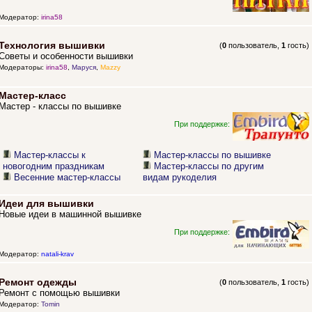
Модератор:
irina58
Технология вышивки
(
0
пользователь,
1
гость)
Советы и особенности вышивки
Модераторы:
irina58
,
Маруся
,
Mazzy
Мастер-класс
Мастер - классы по вышивке
При поддержке:
Мастер-классы к
Мастер-классы по вышивке
новогодним праздникам
Мастер-классы по другим
Весенние мастер-классы
видам рукоделия
Идеи для вышивки
Новые идеи в машинной вышивке
При поддержке:
Модератор:
natali-krav
Ремонт одежды
(
0
пользователь,
1
гость)
Ремонт с помощью вышивки
Модератор:
Tomin