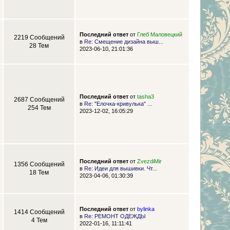
Последний ответ
от
Глеб Маловецкий
2219 Сообщений
в
Re: Смещение дизайна выш...
28 Тем
2023-06-10, 21:01:36
Последний ответ
от
tasha3
2687 Сообщений
в
Re: "Елочка-кривулька" ...
254 Тем
2023-12-02, 16:05:29
Последний ответ
от
ZvezdiMir
1356 Сообщений
в
Re: Идеи для вышивки. Чт...
18 Тем
2023-04-06, 01:30:39
Последний ответ
от
bylinka
1414 Сообщений
в
Re: РЕМОНТ ОДЕЖДЫ
4 Тем
2022-01-16, 11:11:41