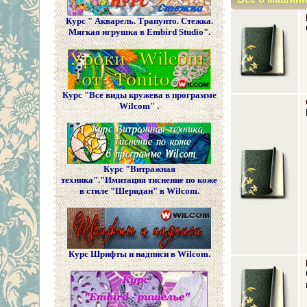
Курс " Акварель. Трапунто. Стежка.
Мягкая игрушка в Embird Studio".
Курс "Все виды кружева в программе
Wilcom" .
Курс "Витражная
техника"."Имитация тиснение по коже
в стиле "Шеридан" в Wilcom.
Курс Шрифты и надписи в Wilcom.