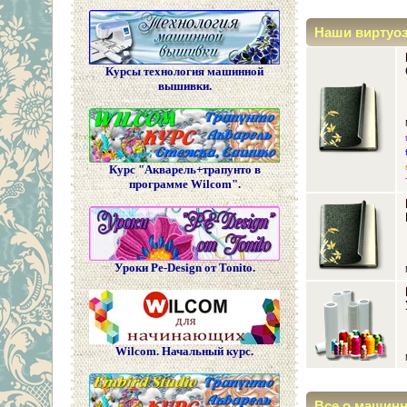
Наши виртуо
Курсы технология машинной
вышивки.
Курс "Акварель+трапунто в
программе Wilcom".
Уроки Pe-Design от Tonito.
Wilcom. Начальный курс.
Все о машин