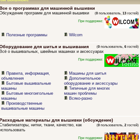
Все о программах для машинной вышивки
Обсуждение программ для машинной вышивки
(
0
пользователь,
13
гостей)
При поддержке:
Полезные программы
Wilcom
Оборудование для шитья и вышивания
(
0
пользователь,
6
гостей)
Всё о вышивальных, швейных машинах и аксессуарах
При поддержке:
Правила, информация,
Машины для шитья
объявления
Дополнительное
Бытовые вышивальные
оборудование и аксессуары
машины
Типичные для многих
Бытовые многоигольные
машин проблемы
машины
Всяко-разно
Производственные
вышивальные машины
Расходные материалы для вышивки (обсуждение)
Стабилизаторы, нитки, ткани, качество, как
(
0
пользователь,
2
гостей)
использовать
При поддержке: