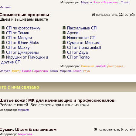
Модераторы:
Маруся
,
Раиса Борисенко
,
Tomin
,
Мирьям
Совместные процессы
(
0
пользователь,
12
гостей)
Шьем и вышиваем вместе
СП по фотостежку
Пасхальные СП
СП от Томин
Архив
СП от Маруси
Новогодние СП
СП от Юлии-Moks
Сумки от Мирьям
СП от Mazzy
СП от Лены-anibell
СП от Дмитревны
СП от Zaya
Игрушки от Пимошки и
СП от Tonito
другие СП
Модераторы:
Пимошка
,
anibell
,
Дмитревна
,
Маруся
,
Mazzy
,
Раиса Борисенко
,
Tomin
,
Мирьям
,
Tonito
,
zaya
что с ним связано
Шитье кожи: МК для начинающих и профессионалов
Работа с кожей. Все секреты при шитье из кожи.
Модератор:
Мирьям
Сумки. Шьем & вышиваем
(
0
пользователь,
5
гостей)
Модератор:
Борисова