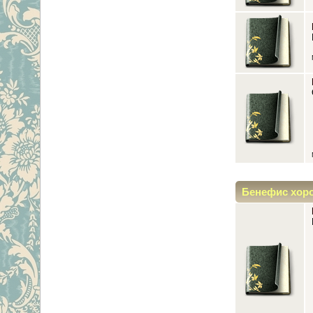
Бенефис хор