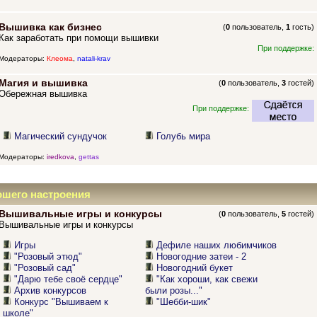
Вышивка как бизнес
(
0
пользователь,
1
гость)
Как заработать при помощи вышивки
При поддержке:
Модераторы:
Клеома
,
natali-krav
Магия и вышивка
(
0
пользователь,
3
гостей)
Обережная вышивка
При поддержке:
Магический сундучок
Голубь мира
Модераторы:
iredkova
,
gettas
ошего настроения
Вышивальные игры и конкурсы
(
0
пользователь,
5
гостей)
Вышивальные игры и конкурсы
Игры
Дефиле наших любимчиков
"Розовый этюд"
Новогодние затеи - 2
"Розовый сад"
Новогодний букет
"Дарю тебе своё сердце"
"Как хороши, как свежи
Архив конкурсов
были розы..."
Конкурс "Вышиваем к
"Шебби-шик"
школе"