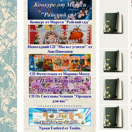
Конкурс от Маруси "Райский сад"
Новогодний СП "Мы все успеем!" от
Ани-Пимошки
СП Фотостежок от Марины Mazzy
СП От Светланы Svmmm "Орхидеи
для вас"
- - - - - - - - - - - - - - - - - - -
Уроки Embird от Tonito.