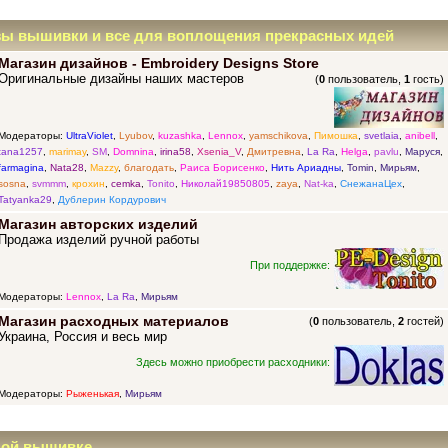
зы вышивки и все для воплощения прекрасных идей
Магазин дизайнов - Embroidery Designs Store
Оригинальные дизайны наших мастеров
(
0
пользователь,
1
гость)
Модераторы:
UltraViolet
,
Lyubov
,
kuzashka
,
Lennox
,
yamschikova
,
Пимошка
,
svetlaia
,
anibell
,
tana1257
,
marimay
,
SM
,
Domnina
,
irina58
,
Xsenia_V
,
Дмитревна
,
La Ra
,
Helga
,
pavlu
,
Маруся
,
farmagina
,
Nata28
,
Mazzy
,
благодать
,
Раиса Борисенко
,
Нить Ариадны
,
Tomin
,
Мирьям
,
sosna
,
svmmm
,
крохин
,
cemka
,
Tonito
,
Николай19850805
,
zaya
,
Nat-ka
,
СнежанаЦех
,
Tatyanka29
,
Дублерин Кордурович
Магазин авторских изделий
Продажа изделий ручной работы
При поддержке:
Модераторы:
Lennox
,
La Ra
,
Мирьям
Магазин расходных материалов
(
0
пользователь,
2
гостей)
Украина, Россия и весь мир
Здесь можно приобрести расходники:
Модераторы:
Рыженькая
,
Мирьям
ной вышивке