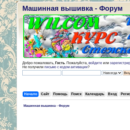
Машинная вышивка - Форум
Добро пожаловать,
Гость
. Пожалуйста,
войдите
или
зарегистри
Не получили
письмо с кодом активации
?
Начало
Сайт
Помощь
Поиск
Календарь
Вход
Реги
 Машинная вышивка - Форум