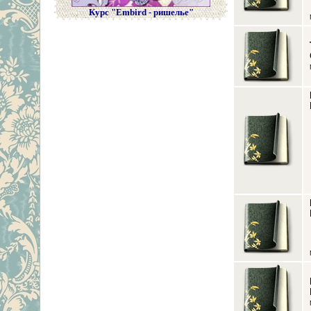
Курс "Embird - ришелье"