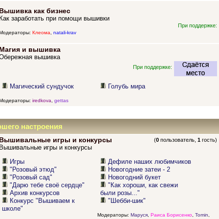
Вышивка как бизнес
Как заработать при помощи вышивки
При поддержке:
Модераторы:
Клеома
,
natali-krav
Магия и вышивка
Обережная вышивка
При поддержке:
Магический сундучок
Голубь мира
Модераторы:
iredkova
,
gettas
ошего настроения
Вышивальные игры и конкурсы
(
0
пользователь,
1
гость)
Вышивальные игры и конкурсы
Игры
Дефиле наших любимчиков
"Розовый этюд"
Новогодние затеи - 2
"Розовый сад"
Новогодний букет
"Дарю тебе своё сердце"
"Как хороши, как свежи
Архив конкурсов
были розы..."
Конкурс "Вышиваем к
"Шебби-шик"
школе"
Модераторы:
Маруся
,
Раиса Борисенко
,
Tomin
,