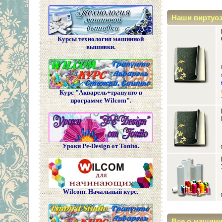
Наши виртуо
Курсы технология машинной
вышивки.
Курс "Акварель+трапунто в
программе Wilcom".
Уроки Pe-Design от Tonito.
Wilcom. Начальный курс.
Все о машин