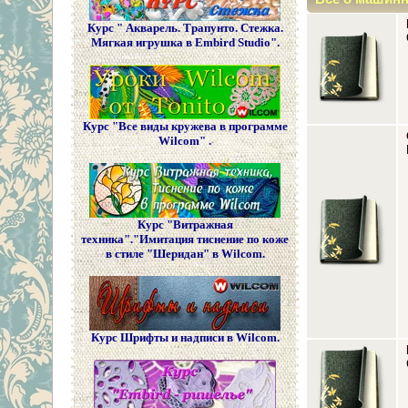
Курс " Акварель. Трапунто. Стежка.
Мягкая игрушка в Embird Studio".
Курс "Все виды кружева в программе
Wilcom" .
Курс "Витражная
техника"."Имитация тиснение по коже
в стиле "Шеридан" в Wilcom.
Курс Шрифты и надписи в Wilcom.