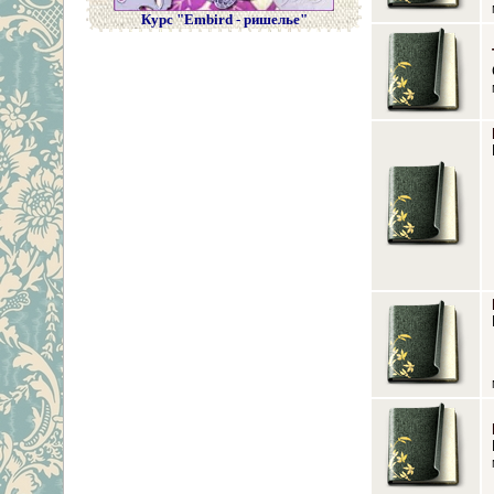
Курс "Embird - ришелье"