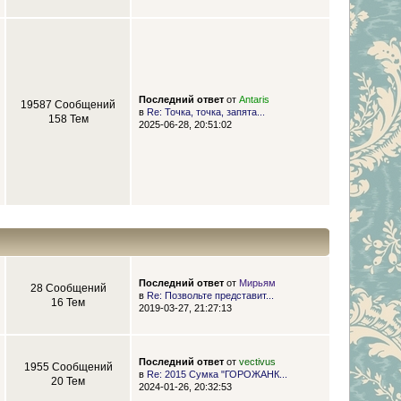
Последний ответ
от
Antaris
19587 Сообщений
в
Re: Точка, точка, запята...
158 Тем
2025-06-28, 20:51:02
Последний ответ
от
Мирьям
28 Сообщений
в
Re: Позвольте представит...
16 Тем
2019-03-27, 21:27:13
Последний ответ
от
vectivus
1955 Сообщений
в
Re: 2015 Сумка "ГОРОЖАНК...
20 Тем
2024-01-26, 20:32:53