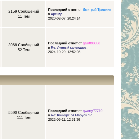
Последний ответ
от
Дмитрий Тришкин
2159 Сообщений
в
Аренда
11 Тем
2023-02-07, 20:24:14
Последний ответ
от
galy090358
3068 Сообщений
в
Re: Лунный календарь.
52 Тем
2024-10-29, 12:52:08
Последний ответ
от
qwerty77719
5590 Сообщений
в
Re: Конкурс от Маруси "Р...
111 Тем
2022-03-11, 12:31:36