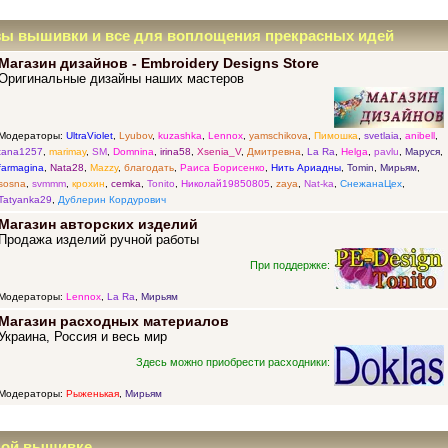
зы вышивки и все для воплощения прекрасных идей
Магазин дизайнов - Embroidery Designs Store
Оригинальные дизайны наших мастеров
Модераторы:
UltraViolet
,
Lyubov
,
kuzashka
,
Lennox
,
yamschikova
,
Пимошка
,
svetlaia
,
anibell
,
tana1257
,
marimay
,
SM
,
Domnina
,
irina58
,
Xsenia_V
,
Дмитревна
,
La Ra
,
Helga
,
pavlu
,
Маруся
,
farmagina
,
Nata28
,
Mazzy
,
благодать
,
Раиса Борисенко
,
Нить Ариадны
,
Tomin
,
Мирьям
,
sosna
,
svmmm
,
крохин
,
cemka
,
Tonito
,
Николай19850805
,
zaya
,
Nat-ka
,
СнежанаЦех
,
Tatyanka29
,
Дублерин Кордурович
Магазин авторских изделий
Продажа изделий ручной работы
При поддержке:
Модераторы:
Lennox
,
La Ra
,
Мирьям
Магазин расходных материалов
Украина, Россия и весь мир
Здесь можно приобрести расходники:
Модераторы:
Рыженькая
,
Мирьям
ной вышивке