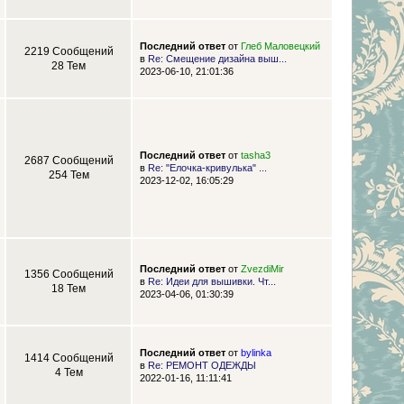
Последний ответ
от
Глеб Маловецкий
2219 Сообщений
в
Re: Смещение дизайна выш...
28 Тем
2023-06-10, 21:01:36
Последний ответ
от
tasha3
2687 Сообщений
в
Re: "Елочка-кривулька" ...
254 Тем
2023-12-02, 16:05:29
Последний ответ
от
ZvezdiMir
1356 Сообщений
в
Re: Идеи для вышивки. Чт...
18 Тем
2023-04-06, 01:30:39
Последний ответ
от
bylinka
1414 Сообщений
в
Re: РЕМОНТ ОДЕЖДЫ
4 Тем
2022-01-16, 11:11:41