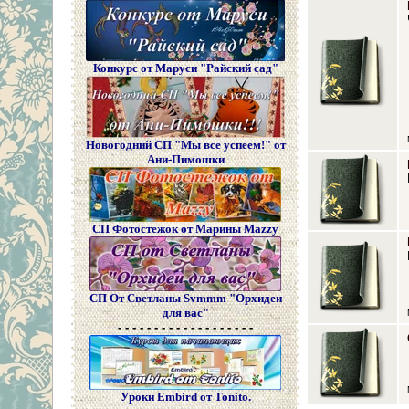
Конкурс от Маруси "Райский сад"
Новогодний СП "Мы все успеем!" от
Ани-Пимошки
СП Фотостежок от Марины Mazzy
СП От Светланы Svmmm "Орхидеи
для вас"
- - - - - - - - - - - - - - - - - - -
Уроки Embird от Tonito.