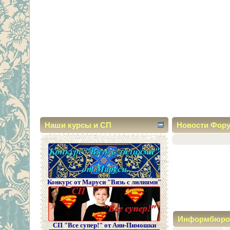
Наши курсы и СП
Новости Фор
Конкурс от Маруси "Вязь с лилиями"
Информбюро
СП "Все супер!" от Ани-Пимошки