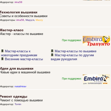
Модератор:
irina58
Технология вышивки
Советы и особенности вышивки
Модераторы:
irina58
,
Маруся
,
Mazzy
Мастер-класс
Мастер - классы по вышивке
При поддержке:
Мастер-классы к
Мастер-классы по вышивке
новогодним праздникам
Мастер-классы по другим
Весенние мастер-классы
видам рукоделия
Идеи для вышивки
Новые идеи в машинной вышивке
При поддержке:
Модератор:
natali-krav
Ремонт одежды
Ремонт с помощью вышивки
Модератор:
Tomin