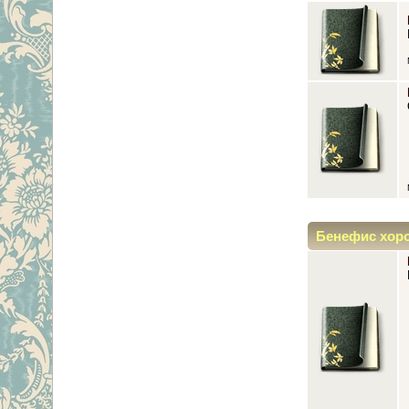
Бенефис хор