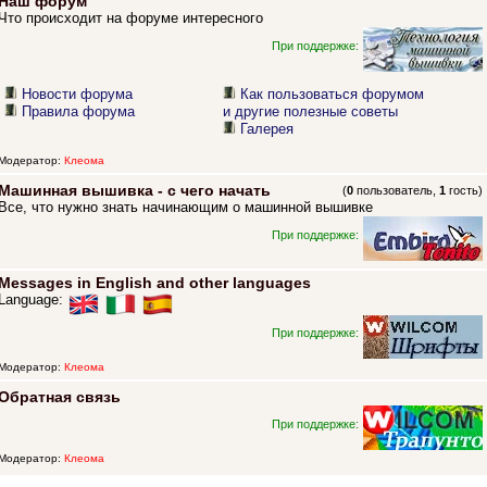
Наш форум
Что происходит на форуме интересного
При поддержке:
Новости форума
Как пользоваться форумом
Правила форума
и другие полезные советы
Галерея
Модератор:
Клеома
Машинная вышивка - с чего начать
(
0
пользователь,
1
гость)
Все, что нужно знать начинающим о машинной вышивке
При поддержке:
Messages in English and other languages
Language:
При поддержке:
Модератор:
Клеома
Обратная связь
При поддержке:
Модератор:
Клеома