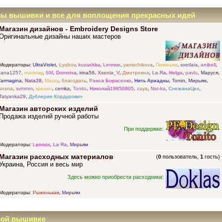
зы вышивки и все для воплощения прекрасных идей
Магазин дизайнов - Embroidery Designs Store
Оригинальные дизайны наших мастеров
Модераторы:
UltraViolet
,
Lyubov
,
kuzashka
,
Lennox
,
yamschikova
,
Пимошка
,
svetlaia
,
anibell
,
tana1257
,
marimay
,
SM
,
Domnina
,
irina58
,
Xsenia_V
,
Дмитревна
,
La Ra
,
Helga
,
pavlu
,
Маруся
,
farmagina
,
Nata28
,
Mazzy
,
благодать
,
Раиса Борисенко
,
Нить Ариадны
,
Tomin
,
Мирьям
,
sosna
,
svmmm
,
крохин
,
cemka
,
Tonito
,
Николай19850805
,
zaya
,
Nat-ka
,
СнежанаЦех
,
Tatyanka29
,
Дублерин Кордурович
Магазин авторских изделий
Продажа изделий ручной работы
При поддержке:
Модераторы:
Lennox
,
La Ra
,
Мирьям
Магазин расходных материалов
(
0
пользователь,
1
гость)
Украина, Россия и весь мир
Здесь можно приобрести расходники:
Модераторы:
Рыженькая
,
Мирьям
ной вышивке