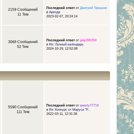
Последний ответ
от
Дмитрий Тришкин
2159 Сообщений
в
Аренда
11 Тем
2023-02-07, 20:24:14
Последний ответ
от
galy090358
3068 Сообщений
в
Re: Лунный календарь.
52 Тем
2024-10-29, 12:52:08
Последний ответ
от
qwerty77719
5590 Сообщений
в
Re: Конкурс от Маруси "Р...
111 Тем
2022-03-11, 12:31:36