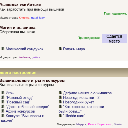
Вышивка как бизнес
Как заработать при помощи вышивки
При поддержке:
Модераторы:
Клеома
,
natali-krav
Магия и вышивка
Обережная вышивка
При поддержке:
Магический сундучок
Голубь мира
Модераторы:
iredkova
,
gettas
ошего настроения
Вышивальные игры и конкурсы
Вышивальные игры и конкурсы
Игры
Дефиле наших любимчиков
"Розовый этюд"
Новогодние затеи - 2
"Розовый сад"
Новогодний букет
"Дарю тебе своё сердце"
"Как хороши, как свежи
Архив конкурсов
были розы..."
Конкурс "Вышиваем к
"Шебби-шик"
школе"
Модераторы:
Маруся
,
Раиса Борисенко
,
Tomin
,