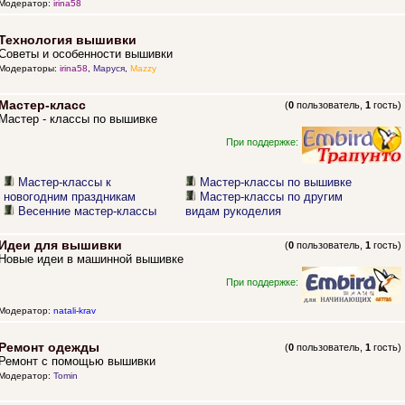
Модератор:
irina58
Технология вышивки
Советы и особенности вышивки
Модераторы:
irina58
,
Маруся
,
Mazzy
Мастер-класс
(
0
пользователь,
1
гость)
Мастер - классы по вышивке
При поддержке:
Мастер-классы к
Мастер-классы по вышивке
новогодним праздникам
Мастер-классы по другим
Весенние мастер-классы
видам рукоделия
Идеи для вышивки
(
0
пользователь,
1
гость)
Новые идеи в машинной вышивке
При поддержке:
Модератор:
natali-krav
Ремонт одежды
(
0
пользователь,
1
гость)
Ремонт с помощью вышивки
Модератор:
Tomin