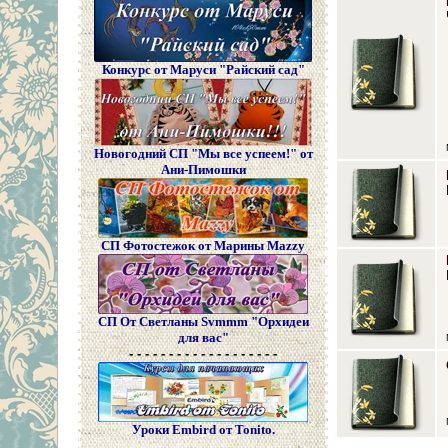
Конкурс от Маруси "Райский сад"
Новогодний СП "Мы все успеем!" от
Ани-Пимошки
СП Фотостежок от Марины Mazzy
СП От Светланы Svmmm "Орхидеи
для вас"
- - - - - - - - - - - - - - - - - - -
Уроки Embird от Tonito.