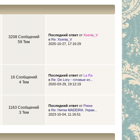
Последний ответ
от
Xsenia_V
3208 Сообщений
в
Re: Xsenia_V
59 Тем
2025-10-27, 17:16:29
Последний ответ
от
La Ra
16 Сообщений
в
Re: De Lory - готовые из...
4 Тем
2020-03-29, 19:12:19
Последний ответ
от
Рикки
1163 Сообщений
в
Re: Нитки MADEIRA. Украи...
3 Тем
2023-10-04, 11:16:51