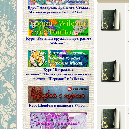
Курс " Акварель. Трапунто. Стежка.
Мягкая игрушка в Embird Studio".
Курс "Все виды кружева в программе
Wilcom" .
Курс "Витражная
техника"."Имитация тиснение по коже
в стиле "Шеридан" в Wilcom.
Курс Шрифты и надписи в Wilcom.