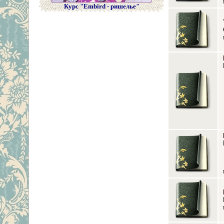
Курс "Embird - ришелье"