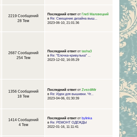
Последний ответ
от
Глеб Маловецкий
2219 Сообщений
в
Re: Смещение дизайна выш...
28 Тем
2023-06-10, 21:01:36
Последний ответ
от
tasha3
2687 Сообщений
в
Re: "Елочка-кривулька" ...
254 Тем
2023-12-02, 16:05:29
Последний ответ
от
ZvezdiMir
1356 Сообщений
в
Re: Идеи для вышивки. Чт...
18 Тем
2023-04-06, 01:30:39
Последний ответ
от
bylinka
1414 Сообщений
в
Re: РЕМОНТ ОДЕЖДЫ
4 Тем
2022-01-16, 11:11:41