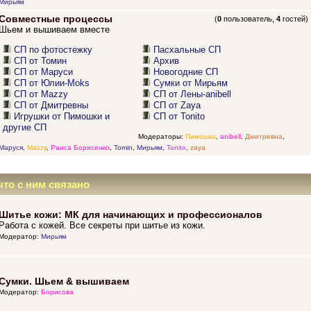
Мирьям
Совместные процессы
(
0
пользователь,
4
гостей)
Шьем и вышиваем вместе
СП по фотостежку
Пасхальные СП
СП от Томин
Архив
СП от Маруси
Новогодние СП
СП от Юлии-Moks
Сумки от Мирьям
СП от Mazzy
СП от Лены-anibell
СП от Дмитревны
СП от Zaya
Игрушки от Пимошки и
СП от Tonito
другие СП
Модераторы:
Пимошка
,
anibell
,
Дмитревна
,
Маруся
,
Mazzy
,
Раиса Борисенко
,
Tomin
,
Мирьям
,
Tonito
,
zaya
что с ним связано
Шитье кожи: МК для начинающих и профессионалов
Работа с кожей. Все секреты при шитье из кожи.
Модератор:
Мирьям
Сумки. Шьем & вышиваем
Модератор:
Борисова