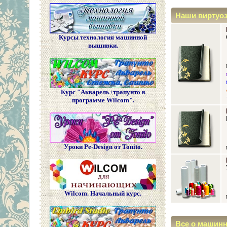
Наши виртуо
Курсы технология машинной
вышивки.
Курс "Акварель+трапунто в
программе Wilcom".
Уроки Pe-Design от Tonito.
Wilcom. Начальный курс.
Все о машин