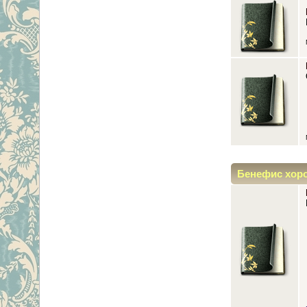
Бенефис хор