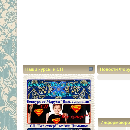
Наши курсы и СП
Новости Фор
Конкурс от Маруси "Вязь с лилиями"
Информбюро
СП "Все супер!" от Ани-Пимошки