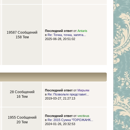
Последний ответ
от
Antaris
19587 Сообщений
в
Re: Точка, точка, запята...
158 Тем
2025-06-28, 20:51:02
Последний ответ
от
Мирьям
28 Сообщений
в
Re: Позвольте представит...
16 Тем
2019-03-27, 21:27:13
Последний ответ
от
vectivus
1955 Сообщений
в
Re: 2015 Сумка "ГОРОЖАНК...
20 Тем
2024-01-26, 20:32:53