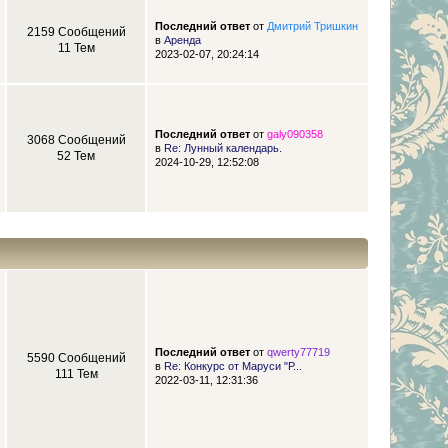
Последний ответ
от
Дмитрий Тришкин
2159 Сообщений
в
Аренда
11 Тем
2023-02-07, 20:24:14
Последний ответ
от
galy090358
3068 Сообщений
в
Re: Лунный календарь.
52 Тем
2024-10-29, 12:52:08
Последний ответ
от
qwerty77719
5590 Сообщений
в
Re: Конкурс от Маруси "Р...
111 Тем
2022-03-11, 12:31:36