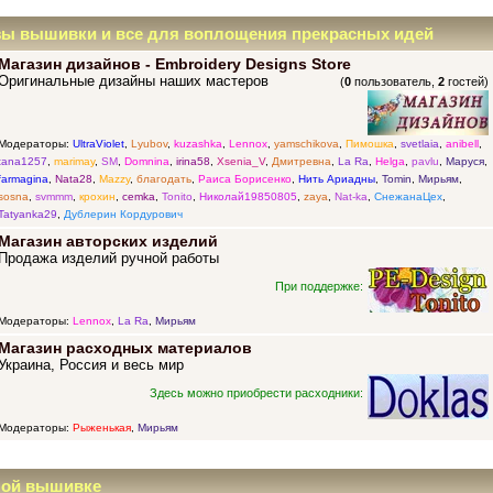
зы вышивки и все для воплощения прекрасных идей
Магазин дизайнов - Embroidery Designs Store
Оригинальные дизайны наших мастеров
(
0
пользователь,
2
гостей)
Модераторы:
UltraViolet
,
Lyubov
,
kuzashka
,
Lennox
,
yamschikova
,
Пимошка
,
svetlaia
,
anibell
,
tana1257
,
marimay
,
SM
,
Domnina
,
irina58
,
Xsenia_V
,
Дмитревна
,
La Ra
,
Helga
,
pavlu
,
Маруся
,
farmagina
,
Nata28
,
Mazzy
,
благодать
,
Раиса Борисенко
,
Нить Ариадны
,
Tomin
,
Мирьям
,
sosna
,
svmmm
,
крохин
,
cemka
,
Tonito
,
Николай19850805
,
zaya
,
Nat-ka
,
СнежанаЦех
,
Tatyanka29
,
Дублерин Кордурович
Магазин авторских изделий
Продажа изделий ручной работы
При поддержке:
Модераторы:
Lennox
,
La Ra
,
Мирьям
Магазин расходных материалов
Украина, Россия и весь мир
Здесь можно приобрести расходники:
Модераторы:
Рыженькая
,
Мирьям
ной вышивке