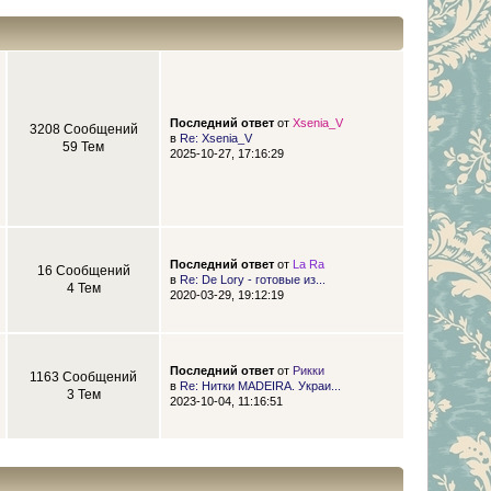
Последний ответ
от
Xsenia_V
3208 Сообщений
в
Re: Xsenia_V
59 Тем
2025-10-27, 17:16:29
Последний ответ
от
La Ra
16 Сообщений
в
Re: De Lory - готовые из...
4 Тем
2020-03-29, 19:12:19
Последний ответ
от
Рикки
1163 Сообщений
в
Re: Нитки MADEIRA. Украи...
3 Тем
2023-10-04, 11:16:51