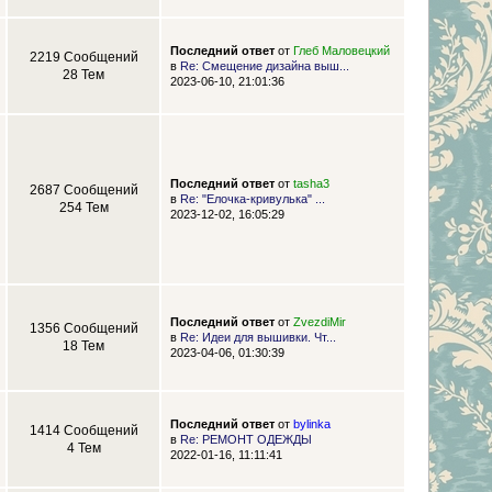
Последний ответ
от
Глеб Маловецкий
2219 Сообщений
в
Re: Смещение дизайна выш...
28 Тем
2023-06-10, 21:01:36
Последний ответ
от
tasha3
2687 Сообщений
в
Re: "Елочка-кривулька" ...
254 Тем
2023-12-02, 16:05:29
Последний ответ
от
ZvezdiMir
1356 Сообщений
в
Re: Идеи для вышивки. Чт...
18 Тем
2023-04-06, 01:30:39
Последний ответ
от
bylinka
1414 Сообщений
в
Re: РЕМОНТ ОДЕЖДЫ
4 Тем
2022-01-16, 11:11:41