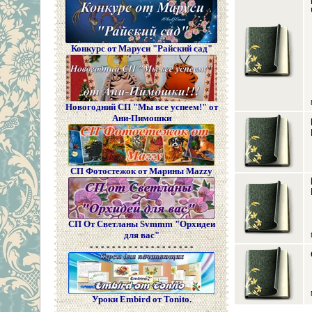
Конкурс от Маруси "Райский сад"
Новогодний СП "Мы все успеем!" от
Ани-Пимошки
СП Фотостежок от Марины Mazzy
СП От Светланы Svmmm "Орхидеи
для вас"
- - - - - - - - - - - - - - - - - - -
Уроки Embird от Tonito.