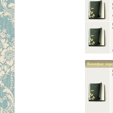
Бенефис хор