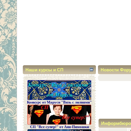
Наши курсы и СП
Новости Фор
Конкурс от Маруси "Вязь с лилиями"
Информбюро
СП "Все супер!" от Ани-Пимошки