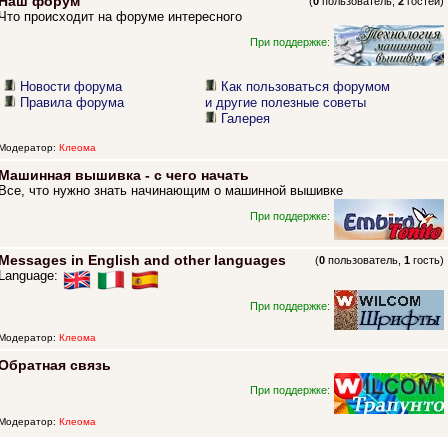
Наш форум
(
0
пользователь,
2
гостей)
Что происходит на форуме интересного
При поддержке:
Новости форума
Как пользоваться форумом
Правила форума
и другие полезные советы
Галерея
Модератор:
Клеома
Машинная вышивка - с чего начать
Все, что нужно знать начинающим о машинной вышивке
При поддержке:
Messages in English and other languages
(
0
пользователь,
1
гость)
Language:
При поддержке:
Модератор:
Клеома
Обратная связь
При поддержке:
Модератор:
Клеома