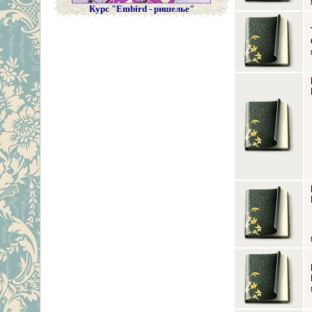
Курс "Embird - ришелье"