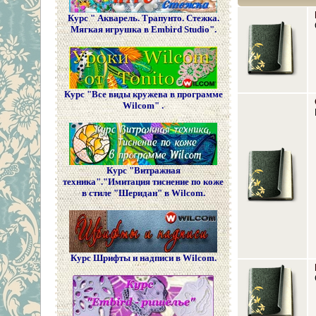
Курс " Акварель. Трапунто. Стежка.
Мягкая игрушка в Embird Studio".
Курс "Все виды кружева в программе
Wilcom" .
Курс "Витражная
техника"."Имитация тиснение по коже
в стиле "Шеридан" в Wilcom.
Курс Шрифты и надписи в Wilcom.