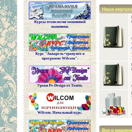
Наши виртуо
Курсы технология машинной
вышивки.
Курс "Акварель+трапунто в
программе Wilcom".
Уроки Pe-Design от Tonito.
Wilcom. Начальный курс.
Все о машин