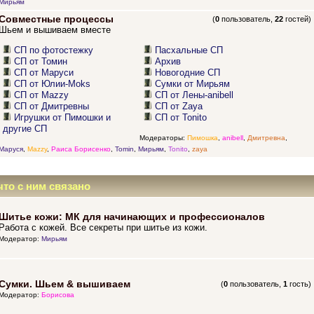
Мирьям
Совместные процессы
(
0
пользователь,
22
гостей)
Шьем и вышиваем вместе
СП по фотостежку
Пасхальные СП
СП от Томин
Архив
СП от Маруси
Новогодние СП
СП от Юлии-Moks
Сумки от Мирьям
СП от Mazzy
СП от Лены-anibell
СП от Дмитревны
СП от Zaya
Игрушки от Пимошки и
СП от Tonito
другие СП
Модераторы:
Пимошка
,
anibell
,
Дмитревна
,
Маруся
,
Mazzy
,
Раиса Борисенко
,
Tomin
,
Мирьям
,
Tonito
,
zaya
что с ним связано
Шитье кожи: МК для начинающих и профессионалов
Работа с кожей. Все секреты при шитье из кожи.
Модератор:
Мирьям
Сумки. Шьем & вышиваем
(
0
пользователь,
1
гость)
Модератор:
Борисова