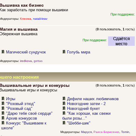
Вышивка как бизнес
Как заработать при помощи вышивки
При поддержке:
Модераторы:
Клеома
,
natali-krav
Магия и вышивка
(
0
пользователь,
1
гость)
Обережная вышивка
При поддержке:
Магический сундучок
Голубь мира
Модераторы:
iredkova
,
gettas
ошего настроения
Вышивальные игры и конкурсы
(
0
пользователь,
1
гость)
Вышивальные игры и конкурсы
Игры
Дефиле наших любимчиков
"Розовый этюд"
Новогодние затеи - 2
"Розовый сад"
Новогодний букет
"Дарю тебе своё сердце"
"Как хороши, как свежи
Архив конкурсов
были розы..."
Конкурс "Вышиваем к
"Шебби-шик"
школе"
Модераторы:
Маруся
,
Раиса Борисенко
,
Tomin
,