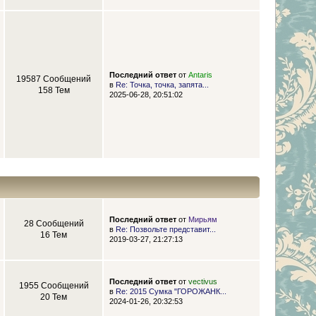
Последний ответ
от
Antaris
19587 Сообщений
в
Re: Точка, точка, запята...
158 Тем
2025-06-28, 20:51:02
Последний ответ
от
Мирьям
28 Сообщений
в
Re: Позвольте представит...
16 Тем
2019-03-27, 21:27:13
Последний ответ
от
vectivus
1955 Сообщений
в
Re: 2015 Сумка "ГОРОЖАНК...
20 Тем
2024-01-26, 20:32:53