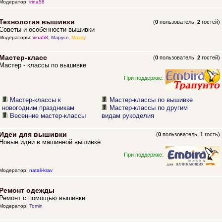
Модератор:
irina58
Технология вышивки
(
0
пользователь,
2
гостей)
Советы и особенности вышивки
Модераторы:
irina58
,
Маруся
,
Mazzy
Мастер-класс
(
0
пользователь,
2
гостей)
Мастер - классы по вышивке
При поддержке:
Мастер-классы к
Мастер-классы по вышивке
новогодним праздникам
Мастер-классы по другим
Весенние мастер-классы
видам рукоделия
Идеи для вышивки
(
0
пользователь,
1
гость)
Новые идеи в машинной вышивке
При поддержке:
Модератор:
natali-krav
Ремонт одежды
Ремонт с помощью вышивки
Модератор:
Tomin