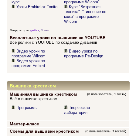
курс
программе Wilcom"
Уроки Embird от Tonito
Курс "Витражная
техника". "Тиснение по
коже" в программе
Wilcom
Модераторы:
gettas
,
Tomin
Бесплатные уроки по вышивке на YOUTUBE
Все ролики с YOUTUBE по созданию дизайнов
Видео уроки по
Видео уроки по
программе Wilcom
программе Pe-Design
Видео уроки по
программе Embird.
Вышивка крестиком
Машинная вышивка крестиком
(
0
пользователь,
1
гость)
Всё о вышивке крестиком
Программы
Творческая
лаборатория
Мастер-класс
Схемы для вышивки крестиком
(
0
пользователь,
7
гостей)