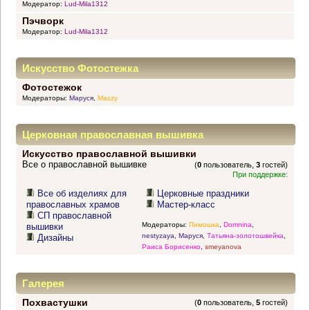
Модератор:
Lud-Mila1312
Пэчворк
Модератор:
Lud-Mila1312
Искусство Фотостежка
Фотостежок
Модераторы:
Маруся
,
Mazzy
Церковная православная вышивка
Искусство православной вышивки
Все о православной вышивке
(
0
пользователь,
3
гостей)
При поддержке:
Все об изделиях для
Церковные праздники
православных храмов
Мастер-класс
СП православной
Модераторы:
Пимошка
,
Domnina
,
вышивки
nestyzaya
,
Маруся
,
Татьяна-золотошвейка
,
Дизайны
Раиса Борисенко
,
smeyanova
Галерея
Похвастушки
(
0
пользователь,
5
гостей)