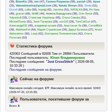
(39)
,
BrianKic
(39)
,
trer
(47)
,
Галина Разумова
(58)
,
pactyh
(29)
,
Ария
(25)
,
Valeriatimarina@gmail.com
(36)
,
Nataly Shteyn
(53)
,
Sheila
(51)
,
Elvira9
(63)
,
Lalita
(50)
,
hopejjj
(42)
,
Jasmina
(51)
,
NATALKA
(54)
,
Re Nata
(49)
,
grazart
(66)
,
MolliE
(44)
,
Анжела Бородухина
(36)
,
Оле-Лукое
(53)
,
Yulyaskull
(33)
,
Станіслав Українець
(65)
,
Ольга Сивова
(51)
,
MichaelToody
(51)
,
Зиля Тагирова
(29)
,
sun193
(29)
,
TomCatGun
(47)
,
Александр032
(45)
,
владимир купаев
(53)
,
Анастасия Ли
(36)
,
CornellMck
(39)
,
MatthewFef
(44)
,
Мария Стриевская
(34)
,
Дарья Булкина
(27)
,
Arsen
Abduraimov
(50)
,
Lusja
(62)
,
Екатерина Полковничева
(42)
,
Ольга
Погосова
(53)
Статистика форума
420363 Сообщений в 82608 Тем от 28984 Пользователи.
Последний пользователь:
Юлия Владимировна
Последнее сообщение:
"
Just CrossStitch
"
( 2026-08-05,
10:33:28 )
Последние сообщения на форуме.
Сейчас на форуме
Максимум онлайн сегодня:
177
. Максимум онлайн за все время: 32403
(2026-07-20, 13:15:30)
Пользователи, посетившие форум за
Всего:
6
последние 24 часа