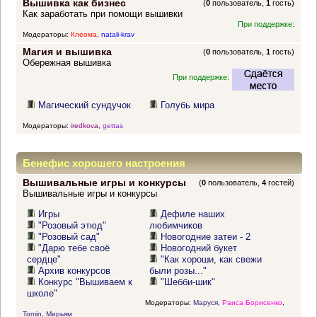
Вышивка как бизнес
(
0
пользователь,
1
гость)
Как заработать при помощи вышивки
При поддержке:
Модераторы:
Клеома
,
natali-krav
Магия и вышивка
(
0
пользователь,
1
гость)
Обережная вышивка
При поддержке:
Магический сундучок
Голубь мира
Модераторы:
iredkova
,
gettas
Бенефис хорошего настроения
Вышивальные игры и конкурсы
(
0
пользователь,
4
гостей)
Вышивальные игры и конкурсы
Игры
Дефиле наших
"Розовый этюд"
любимчиков
"Розовый сад"
Новогодние затеи - 2
"Дарю тебе своё
Новогодний букет
сердце"
"Как хороши, как свежи
Архив конкурсов
были розы..."
Конкурс "Вышиваем к
"Шебби-шик"
школе"
Модераторы:
Маруся
,
Раиса Борисенко
,
Tomin
,
Мирьям