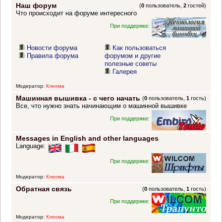
Наш форум
(
0
пользователь,
2
гостей)
Что происходит на форуме интересного
При поддержке:
Новости форума
Как пользоваться
Правила форума
форумом и другие
полезные советы
Галерея
Модератор:
Клеома
Машинная вышивка - с чего начать
(
0
пользователь,
1
гость)
Все, что нужно знать начинающим о машинной вышивке
При поддержке:
Messages in English and other languages
Language:
При поддержке:
Модератор:
Клеома
Обратная связь
(
0
пользователь,
1
гость)
При поддержке:
Модератор:
Клеома