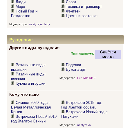
Люди
Спорт
Море
Техника и транспорт
Новый Год и
Фэнтези
Рождество
Цветы и растения
Модераторы:
nestyzaya
,
ledy
Рукоделие
Другие виды рукоделия
При поддержке:
Различные виды
Поделки
вышивки
Бумага-арт
Различные виды
Модератор:
Lud-Mila1312
вязания
Куклы и игрушки
Кому что надо
Символ 2020 года -
Встречаем 2018 год.
Белая Металлическая
Год Желтой собаки.
Крыса
Встречаем Новый год с
Встречаем Новый 2019
Петухами
год Желтой Свиньи
Модератор:
nestyzaya