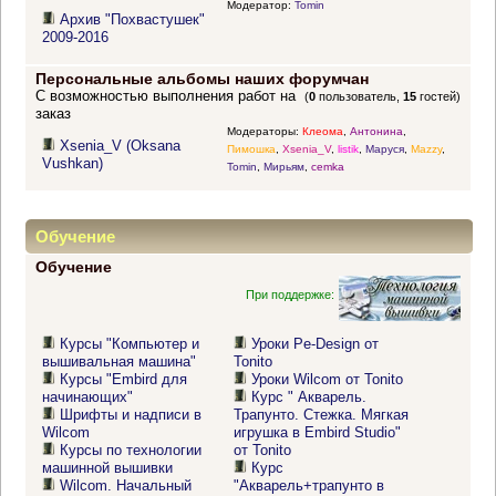
Модератор:
Tomin
Архив "Похвастушек"
2009-2016
Персональные альбомы наших форумчан
С возможностью выполнения работ на
(
0
пользователь,
15
гостей)
заказ
Модераторы:
Клеома
,
Антонина
,
Xsenia_V (Oksana
Пимошка
,
Xsenia_V
,
listik
,
Маруся
,
Mazzy
,
Vushkan)
Tomin
,
Мирьям
,
cemka
Обучение
Обучение
При поддержке:
Курсы "Компьютер и
Уроки Pe-Design от
вышивальная машина"
Tonito
Курсы "Embird для
Уроки Wilcom от Tonito
начинающих"
Курс " Акварель.
Шрифты и надписи в
Трапунто. Стежка. Мягкая
Wilcom
игрушка в Embird Studio"
Курсы по технологии
от Tonito
машинной вышивки
Курс
Wilcom. Начальный
"Акварель+трапунто в