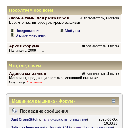
Поболтаем обо всем
Любые темы для разговоров
(
0
пользователь,
4
гостей)
Все, что нас интересует, кроме вышивки
Поздравления
Мой дом
В мире животных
Архив форума
(
0
пользователь,
1
гость)
Начиная с 2009 -.....
Что, где, почем
Адреса магазинов
(
0
пользователь,
1
гость)
Магазины, продающие все для машинной вышивки
Модератор:
Рыженькая
Машинная вышивка - Форум -
Информационный центр
Последние сообщения
Just CrossStitch
от
ariy
(
Журналы по вышивке
)
2026-08-05,
10:33:28
Jolis torchons au point de croix 2019
от
ariy
(
Книги по вышивке
)