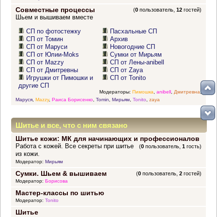
Совместные процессы
(
0
пользователь,
12
гостей)
Шьем и вышиваем вместе
СП по фотостежку
Пасхальные СП
СП от Томин
Архив
СП от Маруси
Новогодние СП
СП от Юлии-Moks
Сумки от Мирьям
СП от Mazzy
СП от Лены-anibell
СП от Дмитревны
СП от Zaya
Игрушки от Пимошки и
СП от Tonito
другие СП
Модераторы:
Пимошка
,
anibell
,
Дмитревна
,
Маруся
,
Mazzy
,
Раиса Борисенко
,
Tomin
,
Мирьям
,
Tonito
,
zaya
Шитье и все, что с ним связано
Шитье кожи: МК для начинающих и профессионалов
Работа с кожей. Все секреты при шитье
(
0
пользователь,
1
гость)
из кожи.
Модератор:
Мирьям
Сумки. Шьем & вышиваем
(
0
пользователь,
2
гостей)
Модератор:
Борисова
Мастер-классы по шитью
Модератор:
Tonito
Шитье