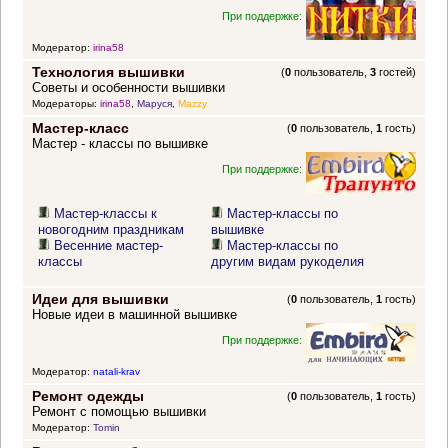
При поддержке:
Модератор:
irina58
Технология вышивки
(
0
пользователь,
3
гостей)
Советы и особенности вышивки
Модераторы:
irina58
,
Маруся
,
Mazzy
Мастер-класс
(
0
пользователь,
1
гость)
Мастер - классы по вышивке
При поддержке:
Мастер-классы к
Мастер-классы по
новогодним праздникам
вышивке
Весенние мастер-
Мастер-классы по
классы
другим видам рукоделия
Идеи для вышивки
(
0
пользователь,
1
гость)
Новые идеи в машинной вышивке
При поддержке:
Модератор:
natali-krav
Ремонт одежды
(
0
пользователь,
1
гость)
Ремонт с помощью вышивки
Модератор:
Tomin