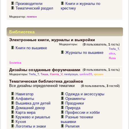
Производители
Книги и журналы по
Тематический раздел
крестику
Модератор:
помпон
Библиотека
Электронные книги, журналы и выкройки
Модераторы:
(
0
пользователь,
1
гость)
Книги по вышивке
Trefa_T
,
Журналы по вышивке
silica
,
Rusa
Sovietica
Дизайны созданные форумчанами
(
0
пользователь,
1
гость)
Модераторы:
Trefa_T
,
Тиша
,
Xsenia_V
,
nestyzaya
,
шейла55
,
крохин
Тематическая библиотека дизайнов
Все дизайны определенной тематики
(
0
пользователь,
3
гостей)
Навигатор
Одежда и аксессуары
Алфавиты
Орнаменты
Вышивка для детей
Праздники
Домашний декор
Природа
Карта мира
Профессии и хобби
Кружево и ришелье
Разные техники
Кухня
вышивки
Логотипы и знаки
Религия