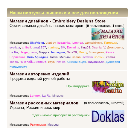
Наши виртуозы вышивки и все для воплощения
Магазин дизайнов - Embroidery Designs Store
прекрасных идей
Оригинальные дизайны наших мастеров
(
0
пользователь,
1
гость)
Модераторы:
UltraViolet
,
Lyubov
,
kuzashka
,
Lennox
,
yamschikova
,
Пимошка
,
svetlaia
,
anibell
,
tana1257
,
marimay
,
SM
,
Domnina
,
irina58
,
Xsenia_V
,
Дмитревна
,
La Ra
,
Helga
,
pavlu
,
Маруся
,
farmagina
,
Nata28
,
Mazzy
,
благодать
,
Раиса
Борисенко
,
Нить Ариадны
,
Tomin
,
Мирьям
,
sosna
,
svmmm
,
крохин
,
cemka
,
Tonito
,
Николай19850805
,
zaya
,
Nat-ka
,
СнежанаЦех
,
Tatyanka29
,
Дублерин
Кордурович
Магазин авторских изделий
Продажа изделий ручной работы
При поддержке:
Модераторы:
Lennox
,
La Ra
,
Мирьям
Магазин расходных материалов
(
0
пользователь,
3
гостей)
Украина, Россия и весь мир
Здесь можно приобрести расходники:
Модераторы:
Рыженькая
,
Мирьям