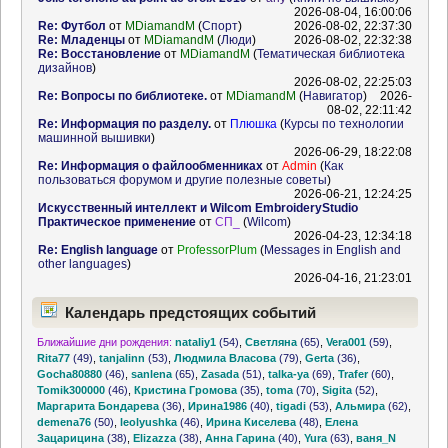
2026-08-04, 16:00:06
Re: Футбол
от
MDiamandM
(
Спорт
)
2026-08-02, 22:37:30
Re: Младенцы
от
MDiamandM
(
Люди
)
2026-08-02, 22:32:38
Re: Восстановление
от
MDiamandM
(
Тематическая библиотека
дизайнов
)
2026-08-02, 22:25:03
Re: Вопросы по библиотеке.
от
MDiamandM
(
Навигатор
)
2026-
08-02, 22:11:42
Re: Информация по разделу.
от
Плюшка
(
Курсы по технологии
машинной вышивки
)
2026-06-29, 18:22:08
Re: Информация о файлообменниках
от
Admin
(
Как
пользоваться форумом и другие полезные советы
)
2026-06-21, 12:24:25
Искусственный интеллект и Wilcom EmbroideryStudio
Практическое применение
от
СП_
(
Wilcom
)
2026-04-23, 12:34:18
Re: English language
от
ProfessorPlum
(
Messages in English and
other languages
)
2026-04-16, 21:23:01
Календарь предстоящих событий
Ближайшие дни рождения:
nataliy1
(54)
,
Светляна
(65)
,
Vera001
(59)
,
Rita77
(49)
,
tanjalinn
(53)
,
Людмила Власова
(79)
,
Gerta
(36)
,
Gocha80880
(46)
,
sanlena
(65)
,
Zasada
(51)
,
talka-ya
(69)
,
Trafer
(60)
,
Tomik300000
(46)
,
Кристина Громова
(35)
,
toma
(70)
,
Sigita
(52)
,
Маргарита Бондарева
(36)
,
Ирина1986
(40)
,
tigadi
(53)
,
Альмира
(62)
,
demena76
(50)
,
leolyushka
(46)
,
Ирина Киселева
(48)
,
Елена
Зацарицина
(38)
,
Elizazza
(38)
,
Анна Гарина
(40)
,
Yura
(63)
,
ваня_N