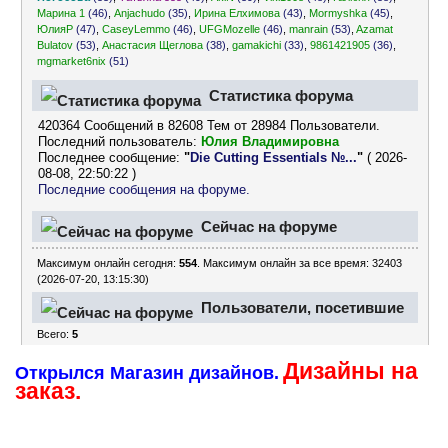
Марина 1
(46)
,
Anjachudo
(35)
,
Ирина Елхимова
(43)
,
Mormyshka
(45)
,
ЮлияР
(47)
,
CaseyLemmo
(46)
,
UFGMozelle
(46)
,
manrain
(53)
,
Azamat
Bulatov
(53)
,
Анастасия Щеглова
(38)
,
gamakichi
(33)
,
9861421905
(36)
,
mgmarket6nix
(51)
Статистика форума
420364 Сообщений в 82608 Тем от 28984 Пользователи.
Последний пользователь:
Юлия Владимировна
Последнее сообщение:
"
Die Cutting Essentials №...
"
( 2026-
08-08, 22:50:22 )
Последние сообщения на форуме.
Сейчас на форуме
Максимум онлайн сегодня:
554
. Максимум онлайн за все время: 32403
(2026-07-20, 13:15:30)
Пользователи, посетившие
Всего:
5
форум за последние 24
Дизайны на
часа
Открылся Магазин дизайнов.
заказ.