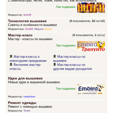
Стабилизаторы, нитки, ткани, качество, как использовать
При поддержке:
Модератор:
irina58
Технология вышивки
(
0
пользователь,
15
гостей)
Советы и особенности вышивки
Модераторы:
irina58
,
Маруся
,
Mazzy
Мастер-класс
(
0
пользователь,
1
гость)
Мастер - классы по вышивке
При поддержке:
Мастер-классы к
Мастер-классы по
новогодним праздникам
вышивке
Весенние мастер-
Мастер-классы по
классы
другим видам рукоделия
Идеи для вышивки
Новые идеи в машинной вышивке
При поддержке:
Модератор:
natali-krav
Ремонт одежды
Ремонт с помощью вышивки
Модератор:
Tomin