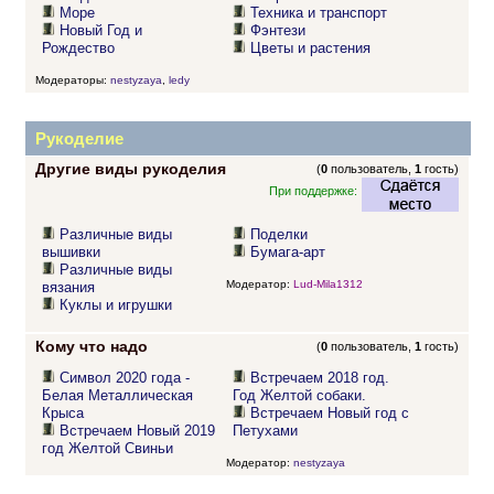
Море
Техника и транспорт
Новый Год и
Фэнтези
Рождество
Цветы и растения
Модераторы:
nestyzaya
,
ledy
Рукоделие
Другие виды рукоделия
(
0
пользователь,
1
гость)
При поддержке:
Различные виды
Поделки
вышивки
Бумага-арт
Различные виды
Модератор:
Lud-Mila1312
вязания
Куклы и игрушки
Кому что надо
(
0
пользователь,
1
гость)
Символ 2020 года -
Встречаем 2018 год.
Белая Металлическая
Год Желтой собаки.
Крыса
Встречаем Новый год с
Встречаем Новый 2019
Петухами
год Желтой Свиньи
Модератор:
nestyzaya