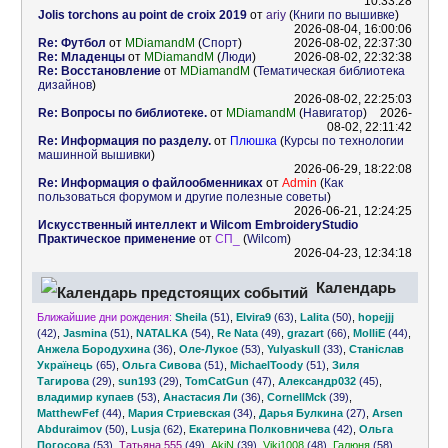
10:33:28
Jolis torchons au point de croix 2019
от
ariy
(
Книги по вышивке
)
2026-08-04, 16:00:06
Re: Футбол
от
MDiamandM
(
Спорт
)
2026-08-02, 22:37:30
Re: Младенцы
от
MDiamandM
(
Люди
)
2026-08-02, 22:32:38
Re: Восстановление
от
MDiamandM
(
Тематическая библиотека
дизайнов
)
2026-08-02, 22:25:03
Re: Вопросы по библиотеке.
от
MDiamandM
(
Навигатор
)
2026-
08-02, 22:11:42
Re: Информация по разделу.
от
Плюшка
(
Курсы по технологии
машинной вышивки
)
2026-06-29, 18:22:08
Re: Информация о файлообменниках
от
Admin
(
Как
пользоваться форумом и другие полезные советы
)
2026-06-21, 12:24:25
Искусственный интеллект и Wilcom EmbroideryStudio
Практическое применение
от
СП_
(
Wilcom
)
2026-04-23, 12:34:18
Календарь
Ближайшие дни рождения:
Sheila
(51)
,
Elvira9
(63)
,
Lalita
(50)
,
hopejjj
предстоящих событий
(42)
,
Jasmina
(51)
,
NATALKA
(54)
,
Re Nata
(49)
,
grazart
(66)
,
MolliE
(44)
,
Анжела Бородухина
(36)
,
Оле-Лукое
(53)
,
Yulyaskull
(33)
,
Станіслав
Українець
(65)
,
Ольга Сивова
(51)
,
MichaelToody
(51)
,
Зиля
Тагирова
(29)
,
sun193
(29)
,
TomCatGun
(47)
,
Александр032
(45)
,
владимир купаев
(53)
,
Анастасия Ли
(36)
,
CornellMck
(39)
,
MatthewFef
(44)
,
Мария Стриевская
(34)
,
Дарья Булкина
(27)
,
Arsen
Abduraimov
(50)
,
Lusja
(62)
,
Екатерина Полковничева
(42)
,
Ольга
Погосова
(53)
,
Татьяна 555
(49)
,
AkiN
(39)
,
Viki1008
(48)
,
Галюня
(58)
,