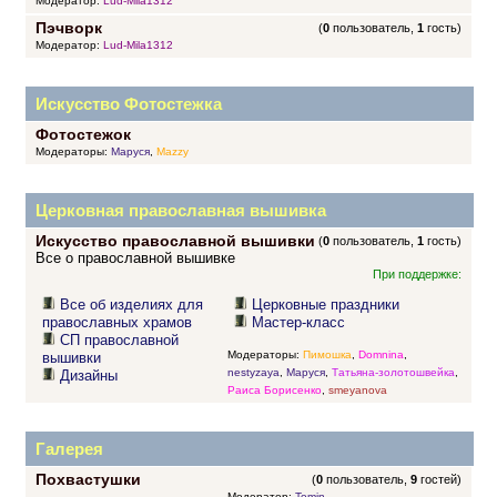
Модератор:
Lud-Mila1312
Пэчворк
(
0
пользователь,
1
гость)
Модератор:
Lud-Mila1312
Искусство Фотостежка
Фотостежок
Модераторы:
Маруся
,
Mazzy
Церковная православная вышивка
Искусство православной вышивки
(
0
пользователь,
1
гость)
Все о православной вышивке
При поддержке:
Все об изделиях для
Церковные праздники
православных храмов
Мастер-класс
СП православной
Модераторы:
Пимошка
,
Domnina
,
вышивки
nestyzaya
,
Маруся
,
Татьяна-золотошвейка
,
Дизайны
Раиса Борисенко
,
smeyanova
Галерея
Похвастушки
(
0
пользователь,
9
гостей)
Модератор:
Tomin