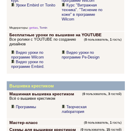
курс
программе Wilcom"
Уроки Embird от Tonito
Курс "Витражная
техника". "Тиснение по
коже" в программе
Wilcom
Модераторы:
gettas
,
Tomin
Бесплатные уроки по вышивке на YOUTUBE
Все ролики с YOUTUBE по созданию
(
0
пользователь,
1
гость)
дизайнов
Видео уроки по
Видео уроки по
программе Wilcom
программе Pe-Design
Видео уроки по
программе Embird.
Вышивка крестиком
Машинная вышивка крестиком
(
0
пользователь,
3
гостей)
Всё о вышивке крестиком
Программы
Творческая
лаборатория
Мастер-класс
(
0
пользователь,
1
гость)
Схемы для вышивки крестиком
(
0
пользователь,
15
гостей)