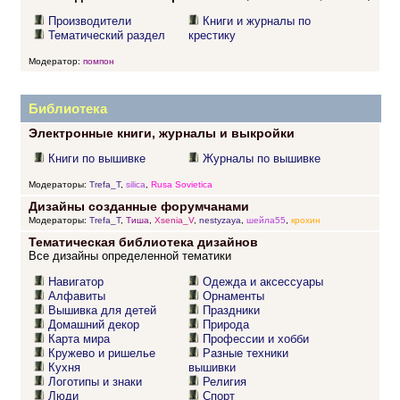
Производители
Книги и журналы по
Тематический раздел
крестику
Модератор:
помпон
Библиотека
Электронные книги, журналы и выкройки
Книги по вышивке
Журналы по вышивке
Модераторы:
Trefa_T
,
silica
,
Rusa Sovietica
Дизайны созданные форумчанами
Модераторы:
Trefa_T
,
Тиша
,
Xsenia_V
,
nestyzaya
,
шейла55
,
крохин
Тематическая библиотека дизайнов
Все дизайны определенной тематики
Навигатор
Одежда и аксессуары
Алфавиты
Орнаменты
Вышивка для детей
Праздники
Домашний декор
Природа
Карта мира
Профессии и хобби
Кружево и ришелье
Разные техники
Кухня
вышивки
Логотипы и знаки
Религия
Люди
Спорт