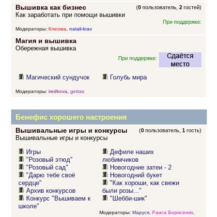
Вышивка как бизнес
(
0
пользователь,
2
гостей)
Как заработать при помощи вышивки
При поддержке:
Модераторы:
Клеома
,
natali-krav
Магия и вышивка
Обережная вышивка
При поддержке:
Магический сундучок
Голубь мира
Модераторы:
iredkova
,
gettas
Бенефис хорошего настроения
Вышивальные игры и конкурсы
(
0
пользователь,
1
гость)
Вышивальные игры и конкурсы
Игры
Дефиле наших
"Розовый этюд"
любимчиков
"Розовый сад"
Новогодние затеи - 2
"Дарю тебе своё
Новогодний букет
сердце"
"Как хороши, как свежи
Архив конкурсов
были розы..."
Конкурс "Вышиваем к
"Шебби-шик"
школе"
Модераторы:
Маруся
,
Раиса Борисенко
,