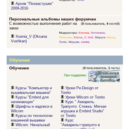
Архив "Похвастушек"
2009-2016
Персональные альбомы наших форумчан
С возможностью выполнения работ на
(
0
пользователь,
4
гостей)
заказ
Модераторы:
Клеома
,
Антонина
,
Xsenia_V (Oksana
Пимошка
,
Xsenia_V
,
listik
,
Маруся
,
Mazzy
,
Vushkan)
Tomin
,
Мирьям
,
cemka
Обучение
Обучение
(
0
пользователь,
1
гость)
При поддержке:
Курсы "Компьютер и
Уроки Pe-Design от
вышивальная машина"
Tonito
Курсы "Embird для
Уроки Wilcom от Tonito
начинающих"
Курс " Акварель.
Шрифты и надписи в
Трапунто. Стежка. Мягкая
Wilcom
игрушка в Embird Studio"
Курсы по технологии
от Tonito
машинной вышивки
Курс
Wilcom. Начальный
"Акварель+трапунто в