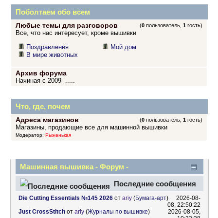
Поболтаем обо всем
Любые темы для разговоров
(
0
пользователь,
1
гость)
Все, что нас интересует, кроме вышивки
Поздравления
Мой дом
В мире животных
Архив форума
Начиная с 2009 -.....
Что, где, почем
Адреса магазинов
(
0
пользователь,
1
гость)
Магазины, продающие все для машинной вышивки
Модератор:
Рыженькая
Машинная вышивка - Форум -
Информационный центр
Последние сообщения
Die Cutting Essentials №145 2026
от
ariy
(
Бумага-арт
)
2026-08-
08, 22:50:22
Just CrossStitch
от
ariy
(
Журналы по вышивке
)
2026-08-05,