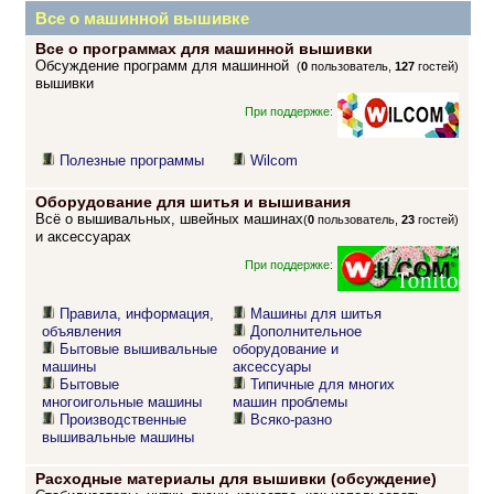
Все о машинной вышивке
Все о программах для машинной вышивки
Обсуждение программ для машинной
(
0
пользователь,
127
гостей)
вышивки
При поддержке:
Полезные программы
Wilcom
Оборудование для шитья и вышивания
Всё о вышивальных, швейных машинах
(
0
пользователь,
23
гостей)
и аксессуарах
При поддержке:
Правила, информация,
Машины для шитья
объявления
Дополнительное
Бытовые вышивальные
оборудование и
машины
аксессуары
Бытовые
Типичные для многих
многоигольные машины
машин проблемы
Производственные
Всяко-разно
вышивальные машины
Расходные материалы для вышивки (обсуждение)