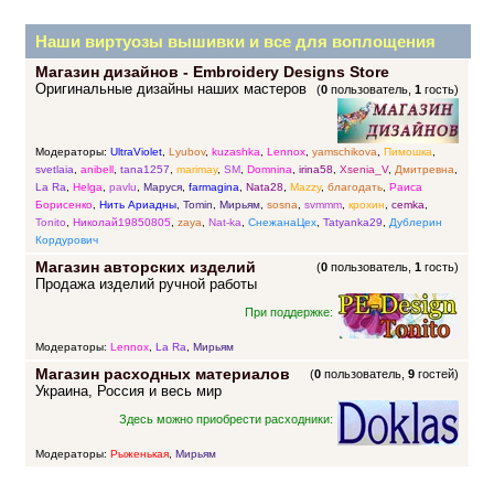
Наши виртуозы вышивки и все для воплощения
Магазин дизайнов - Embroidery Designs Store
прекрасных идей
Оригинальные дизайны наших мастеров
(
0
пользователь,
1
гость)
Модераторы:
UltraViolet
,
Lyubov
,
kuzashka
,
Lennox
,
yamschikova
,
Пимошка
,
svetlaia
,
anibell
,
tana1257
,
marimay
,
SM
,
Domnina
,
irina58
,
Xsenia_V
,
Дмитревна
,
La Ra
,
Helga
,
pavlu
,
Маруся
,
farmagina
,
Nata28
,
Mazzy
,
благодать
,
Раиса
Борисенко
,
Нить Ариадны
,
Tomin
,
Мирьям
,
sosna
,
svmmm
,
крохин
,
cemka
,
Tonito
,
Николай19850805
,
zaya
,
Nat-ka
,
СнежанаЦех
,
Tatyanka29
,
Дублерин
Кордурович
Магазин авторских изделий
(
0
пользователь,
1
гость)
Продажа изделий ручной работы
При поддержке:
Модераторы:
Lennox
,
La Ra
,
Мирьям
Магазин расходных материалов
(
0
пользователь,
9
гостей)
Украина, Россия и весь мир
Здесь можно приобрести расходники:
Модераторы:
Рыженькая
,
Мирьям