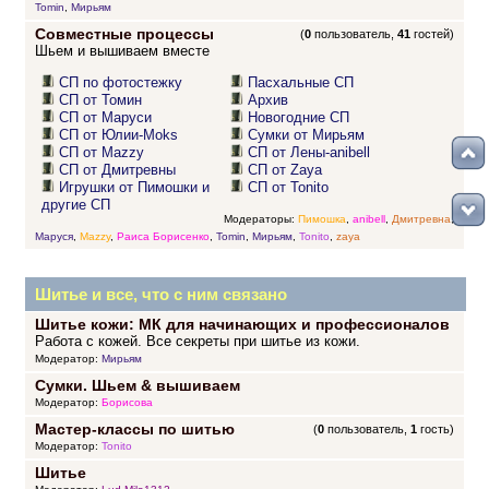
Tomin
,
Мирьям
Совместные процессы
(
0
пользователь,
41
гостей)
Шьем и вышиваем вместе
СП по фотостежку
Пасхальные СП
СП от Томин
Архив
СП от Маруси
Новогодние СП
СП от Юлии-Moks
Сумки от Мирьям
СП от Mazzy
СП от Лены-anibell
СП от Дмитревны
СП от Zaya
Игрушки от Пимошки и
СП от Tonito
другие СП
Модераторы:
Пимошка
,
anibell
,
Дмитревна
,
Маруся
,
Mazzy
,
Раиса Борисенко
,
Tomin
,
Мирьям
,
Tonito
,
zaya
Шитье и все, что с ним связано
Шитье кожи: МК для начинающих и профессионалов
Работа с кожей. Все секреты при шитье из кожи.
Модератор:
Мирьям
Сумки. Шьем & вышиваем
Модератор:
Борисова
Мастер-классы по шитью
(
0
пользователь,
1
гость)
Модератор:
Tonito
Шитье