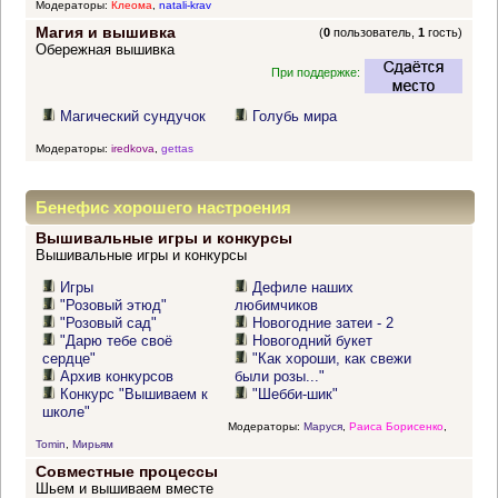
Модераторы:
Клеома
,
natali-krav
Магия и вышивка
(
0
пользователь,
1
гость)
Обережная вышивка
При поддержке:
Магический сундучок
Голубь мира
Модераторы:
iredkova
,
gettas
Бенефис хорошего настроения
Вышивальные игры и конкурсы
Вышивальные игры и конкурсы
Игры
Дефиле наших
"Розовый этюд"
любимчиков
"Розовый сад"
Новогодние затеи - 2
"Дарю тебе своё
Новогодний букет
сердце"
"Как хороши, как свежи
Архив конкурсов
были розы..."
Конкурс "Вышиваем к
"Шебби-шик"
школе"
Модераторы:
Маруся
,
Раиса Борисенко
,
Tomin
,
Мирьям
Совместные процессы
Шьем и вышиваем вместе