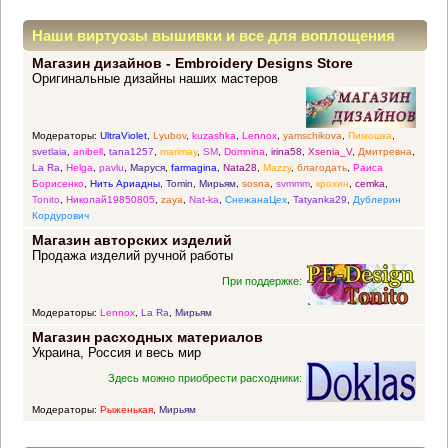
Наши виртуозы вышивки и все для воплощения
Магазин дизайнов - Embroidery Designs Store
прекрасных идей
Оригинальные дизайны наших мастеров
Модераторы:
UltraViolet
,
Lyubov
,
kuzashka
,
Lennox
,
yamschikova
,
Пимошка
,
svetlaia
,
anibell
,
tana1257
,
marimay
,
SM
,
Domnina
,
irina58
,
Xsenia_V
,
Дмитревна
,
La Ra
,
Helga
,
pavlu
,
Маруся
,
farmagina
,
Nata28
,
Mazzy
,
благодать
,
Раиса
Борисенко
,
Нить Ариадны
,
Tomin
,
Мирьям
,
sosna
,
svmmm
,
крохин
,
cemka
,
Tonito
,
Николай19850805
,
zaya
,
Nat-ka
,
СнежанаЦех
,
Tatyanka29
,
Дублерин
Кордурович
Магазин авторских изделий
Продажа изделий ручной работы
При поддержке:
Модераторы:
Lennox
,
La Ra
,
Мирьям
Магазин расходных материалов
Украина, Россия и весь мир
Здесь можно приобрести расходники:
Модераторы:
Рыженькая
,
Мирьям