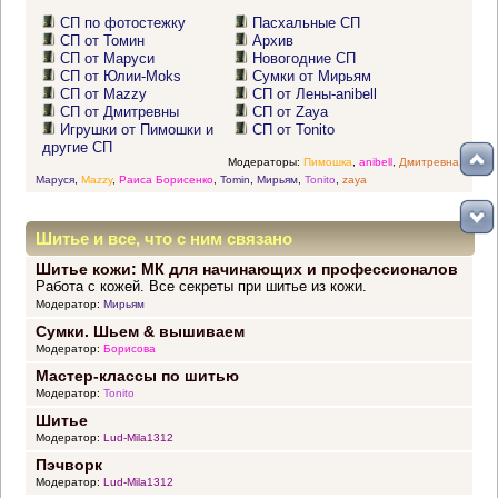
СП по фотостежку
Пасхальные СП
СП от Томин
Архив
СП от Маруси
Новогодние СП
СП от Юлии-Moks
Сумки от Мирьям
СП от Mazzy
СП от Лены-anibell
СП от Дмитревны
СП от Zaya
Игрушки от Пимошки и
СП от Tonito
другие СП
Модераторы:
Пимошка
,
anibell
,
Дмитревна
,
Маруся
,
Mazzy
,
Раиса Борисенко
,
Tomin
,
Мирьям
,
Tonito
,
zaya
Шитье и все, что с ним связано
Шитье кожи: МК для начинающих и профессионалов
Работа с кожей. Все секреты при шитье из кожи.
Модератор:
Мирьям
Сумки. Шьем & вышиваем
Модератор:
Борисова
Мастер-классы по шитью
Модератор:
Tonito
Шитье
Модератор:
Lud-Mila1312
Пэчворк
Модератор:
Lud-Mila1312