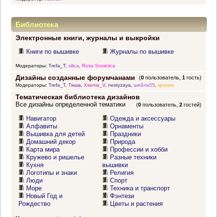
Библиотека
Электронные книги, журналы и выкройки
Книги по вышивке
Журналы по вышивке
Модераторы:
Trefa_T
,
silica
,
Rusa Sovietica
Дизайны созданные форумчанами
(
0
пользователь,
1
гость)
Модераторы:
Trefa_T
,
Тиша
,
Xsenia_V
,
nestyzaya
,
шейла55
,
крохин
Тематическая библиотека дизайнов
Все дизайны определенной тематики
(
0
пользователь,
2
гостей)
Навигатор
Одежда и аксессуары
Алфавиты
Орнаменты
Вышивка для детей
Праздники
Домашний декор
Природа
Карта мира
Профессии и хобби
Кружево и ришелье
Разные техники
Кухня
вышивки
Логотипы и знаки
Религия
Люди
Спорт
Море
Техника и транспорт
Новый Год и
Фэнтези
Рождество
Цветы и растения