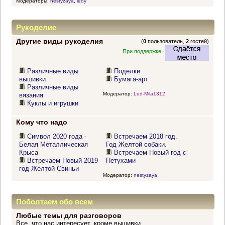
Модераторы:
nestyzaya
,
ledy
Рукоделие
Другие виды рукоделия
(
0
пользователь,
2
гостей)
При поддержке:
Различные виды
Поделки
вышивки
Бумага-арт
Различные виды
Модератор:
Lud-Mila1312
вязания
Куклы и игрушки
Кому что надо
Символ 2020 года -
Встречаем 2018 год.
Белая Металлическая
Год Желтой собаки.
Крыса
Встречаем Новый год с
Встречаем Новый 2019
Петухами
год Желтой Свиньи
Модератор:
nestyzaya
Поболтаем обо всем
Любые темы для разговоров
Все, что нас интересует, кроме вышивки