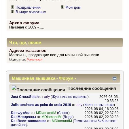
Поздравления
Мой дом
В мире животных
Архив форума
Начиная с 2009 -.....
Что, где, почем
Адреса магазинов
Магазины, продающие все для машинной вышивки
Модератор:
Рыженькая
Машинная вышивка - Форум -
Информационный центр
Последние сообщения
Just CrossStitch
от
ariy
(
Журналы по вышивке
)
2026-08-05,
10:33:28
Jolis torchons au point de croix 2019
от
ariy
(
Книги по вышивке
)
2026-08-04, 16:00:06
Re: Футбол
от
MDiamandM
(
Спорт
)
2026-08-02, 22:37:30
Re: Младенцы
от
MDiamandM
(
Люди
)
2026-08-02, 22:32:38
Re: Восстановление
от
MDiamandM
(
Тематическая библиотека
дизайнов
)