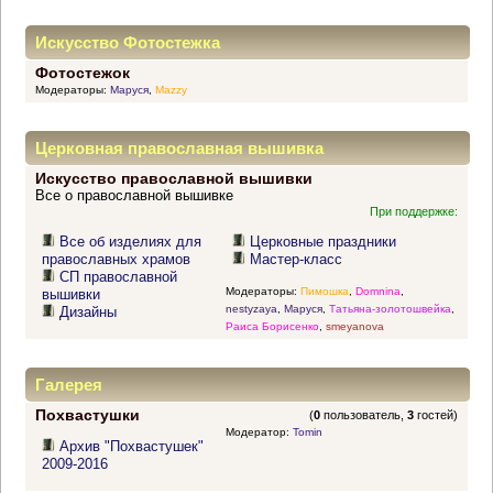
Искусство Фотостежка
Фотостежок
Модераторы:
Маруся
,
Mazzy
Церковная православная вышивка
Искусство православной вышивки
Все о православной вышивке
При поддержке:
Все об изделиях для
Церковные праздники
православных храмов
Мастер-класс
СП православной
Модераторы:
Пимошка
,
Domnina
,
вышивки
nestyzaya
,
Маруся
,
Татьяна-золотошвейка
,
Дизайны
Раиса Борисенко
,
smeyanova
Галерея
Похвастушки
(
0
пользователь,
3
гостей)
Модератор:
Tomin
Архив "Похвастушек"
2009-2016