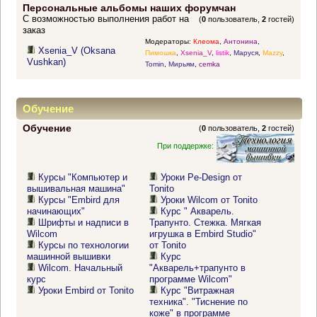
Персональные альбомы наших форумчан
С возможностью выполнения работ на
(
0
пользователь,
2
гостей)
заказ
Модераторы:
Клеома
,
Антонина
,
Xsenia_V (Oksana
Пимошка
,
Xsenia_V
,
listik
,
Маруся
,
Mazzy
,
Vushkan)
Tomin
,
Мирьям
,
cemka
Обучение
Обучение
(
0
пользователь,
2
гостей)
При поддержке:
Курсы "Компьютер и
Уроки Pe-Design от
вышивальная машина"
Tonito
Курсы "Embird для
Уроки Wilcom от Tonito
начинающих"
Курс " Акварель.
Шрифты и надписи в
Трапунто. Стежка. Мягкая
Wilcom
игрушка в Embird Studio"
Курсы по технологии
от Tonito
машинной вышивки
Курс
Wilcom. Начальный
"Акварель+трапунто в
курс
программе Wilcom"
Уроки Embird от Tonito
Курс "Витражная
техника". "Тиснение по
коже" в программе