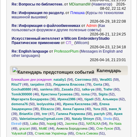
2026-08-02, 22:25:03
Re: Вопросы по библиотеке.
от
MDiamandM
(
Навигатор
)
2026-
08-02, 22:11:42
Re: Информация по разделу.
от
Плюшка
(
Курсы по технологии
машинной вышивки
)
2026-06-29, 18:22:08
Re: Информация о файлообменниках
от
Admin
(
Как
пользоваться форумом и другие полезные советы
)
2026-06-21, 12:24:25
Искусственный интеллект и Wilcom EmbroideryStudio
Практическое применение
от
СП_
(
Wilcom
)
2026-04-23, 12:34:18
Re: English language
от
ProfessorPlum
(
Messages in English and
other languages
)
2026-04-16, 21:23:01
Календарь
Ближайшие дни рождения:
nataliy1
(54)
,
Светляна
(65)
,
Vera001
(59)
,
предстоящих событий
Rita77
(49)
,
tanjalinn
(53)
,
Людмила Власова
(79)
,
Gerta
(36)
,
Gocha80880
(46)
,
sanlena
(65)
,
Zasada
(51)
,
talka-ya
(69)
,
Trafer
(60)
,
Tomik300000
(46)
,
Кристина Громова
(35)
,
toma
(70)
,
Sigita
(52)
,
Маргарита Бондарева
(36)
,
Ирина1986
(40)
,
tigadi
(53)
,
Альмира
(62)
,
demena76
(50)
,
leolyushka
(46)
,
Ирина Киселева
(48)
,
Елена
Зацарицина
(38)
,
Elizazza
(38)
,
Анна Гарина
(40)
,
Yura
(63)
,
ваня_N
(39)
,
BrianKic
(39)
,
trer
(47)
,
Галина Разумова
(58)
,
pactyh
(29)
,
Ария
(25)
,
Valeriatimarina@gmail.com
(36)
,
Nataly Shteyn
(53)
,
Sheila
(51)
,
Elvira9
(63)
,
Lalita
(50)
,
hopejjj
(42)
,
Jasmina
(51)
,
NATALKA
(54)
,
Re Nata
(49)
,
grazart
(66)
,
MolliE
(44)
,
Анжела Бородухина
(36)
,
Оле-Лукое
(53)
,
Yulyaskull
(33)
,
Станіслав Українець
(65)
,
Ольга Сивова
(51)
,