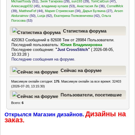
MichaelToody
(51)
,
Зиля Тагирова
(29)
,
sun193
(29)
,
TomCatGun
(47)
,
Александр032
(45)
,
владимир купаев
(53)
,
Анастасия Ли
(36)
,
CornellMck
(39)
,
MatthewFef
(44)
,
Мария Стриевская
(34)
,
Дарья Булкина
(27)
,
Arsen
Abduraimov
(50)
,
Lusja
(62)
,
Екатерина Полковничева
(42)
,
Ольга
Погосова
(53)
Статистика форума
420363 Сообщений в 82608 Тем от 28984 Пользователи.
Последний пользователь:
Юлия Владимировна
Последнее сообщение:
"
Just CrossStitch
"
( 2026-08-05,
10:33:28 )
Последние сообщения на форуме.
Сейчас на форуме
Максимум онлайн сегодня:
175
. Максимум онлайн за все время: 32403
(2026-07-20, 13:15:30)
Пользователи, посетившие
Всего:
6
форум за последние 24
Дизайны на
часа
Открылся Магазин дизайнов.
заказ.