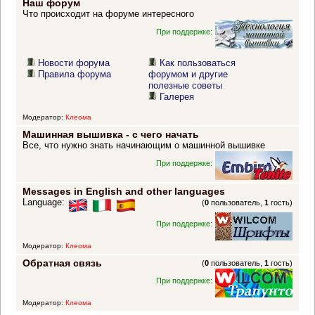
Наш форум
Что происходит на форуме интересного
При поддержке:
Новости форума
Как пользоваться
Правила форума
форумом и другие
полезные советы
Галерея
Модератор:
Клеома
Машинная вышивка - с чего начать
Все, что нужно знать начинающим о машинной вышивке
При поддержке:
Messages in English and other languages
Language:
(
0
пользователь,
1
гость)
При поддержке:
Модератор:
Клеома
Обратная связь
(
0
пользователь,
1
гость)
При поддержке:
Модератор:
Клеома