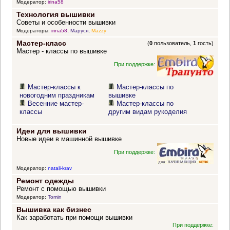
Модератор:
irina58
Технология вышивки
Советы и особенности вышивки
Модераторы:
irina58
,
Маруся
,
Mazzy
Мастер-класс
(
0
пользователь,
1
гость)
Мастер - классы по вышивке
При поддержке:
Мастер-классы к
Мастер-классы по
новогодним праздникам
вышивке
Весенние мастер-
Мастер-классы по
классы
другим видам рукоделия
Идеи для вышивки
Новые идеи в машинной вышивке
При поддержке:
Модератор:
natali-krav
Ремонт одежды
Ремонт с помощью вышивки
Модератор:
Tomin
Вышивка как бизнес
Как заработать при помощи вышивки
При поддержке: