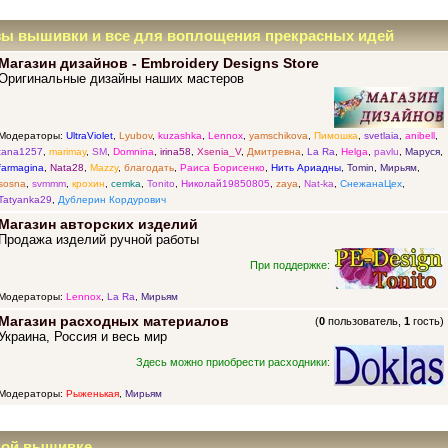
зы вышивки и все для воплощения прекрасных идей
Магазин дизайнов - Embroidery Designs Store
Оригинальные дизайны наших мастеров
Модераторы:
UltraViolet
,
Lyubov
,
kuzashka
,
Lennox
,
yamschikova
,
Пимошка
,
svetlaia
,
anibell
,
tana1257
,
marimay
,
SM
,
Domnina
,
irina58
,
Xsenia_V
,
Дмитревна
,
La Ra
,
Helga
,
pavlu
,
Маруся
,
farmagina
,
Nata28
,
Mazzy
,
благодать
,
Раиса Борисенко
,
Нить Ариадны
,
Tomin
,
Мирьям
,
sosna
,
svmmm
,
крохин
,
cemka
,
Tonito
,
Николай19850805
,
zaya
,
Nat-ka
,
СнежанаЦех
,
Tatyanka29
,
Дублерин Кордурович
Магазин авторских изделий
Продажа изделий ручной работы
При поддержке:
Модераторы:
Lennox
,
La Ra
,
Мирьям
Магазин расходных материалов
(
0
пользователь,
1
гость)
Украина, Россия и весь мир
Здесь можно приобрести расходники:
Модераторы:
Рыженькая
,
Мирьям
ной вышивке