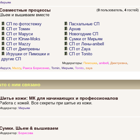
Мирьям
Совместные процессы
(
0
пользователь,
4
гостей)
Шьем и вышиваем вместе
СП по фотостежку
Пасхальные СП
СП от Томин
Архив
СП от Маруси
Новогодние СП
СП от Юлии-Moks
Сумки от Мирьям
СП от Mazzy
СП от Лены-anibell
СП от Дмитревны
СП от Zaya
Игрушки от Пимошки и
СП от Tonito
другие СП
Модераторы:
Пимошка
,
anibell
,
Дмитревна
,
Маруся
,
Mazzy
,
Раиса Борисенко
,
Tomin
,
Мирьям
,
Tonito
,
zaya
что с ним связано
Шитье кожи: МК для начинающих и профессионалов
Работа с кожей. Все секреты при шитье из кожи.
Модератор:
Мирьям
Сумки. Шьем & вышиваем
Модератор:
Борисова