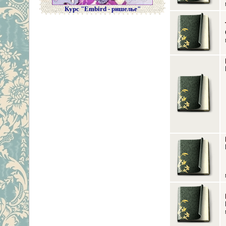
Курс "Embird - ришелье"