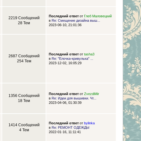
Последний ответ
от
Глеб Маловецкий
2219 Сообщений
в
Re: Смещение дизайна выш...
28 Тем
2023-06-10, 21:01:36
Последний ответ
от
tasha3
2687 Сообщений
в
Re: "Елочка-кривулька" ...
254 Тем
2023-12-02, 16:05:29
Последний ответ
от
ZvezdiMir
1356 Сообщений
в
Re: Идеи для вышивки. Чт...
18 Тем
2023-04-06, 01:30:39
Последний ответ
от
bylinka
1414 Сообщений
в
Re: РЕМОНТ ОДЕЖДЫ
4 Тем
2022-01-16, 11:11:41