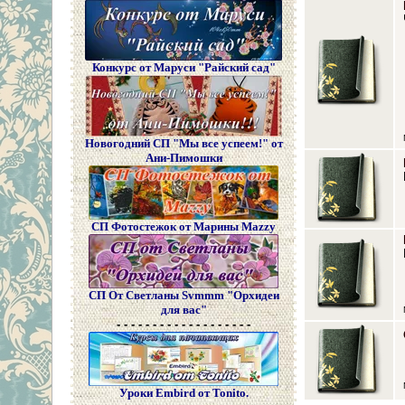
Конкурс от Маруси "Райский сад"
Новогодний СП "Мы все успеем!" от
Ани-Пимошки
СП Фотостежок от Марины Mazzy
СП От Светланы Svmmm "Орхидеи
для вас"
- - - - - - - - - - - - - - - - - - -
Уроки Embird от Tonito.