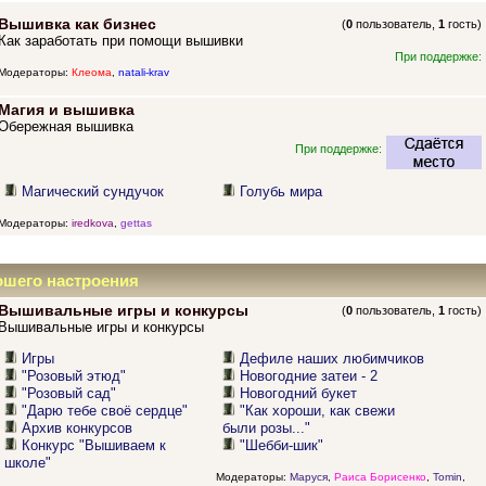
Вышивка как бизнес
(
0
пользователь,
1
гость)
Как заработать при помощи вышивки
При поддержке:
Модераторы:
Клеома
,
natali-krav
Магия и вышивка
Обережная вышивка
При поддержке:
Магический сундучок
Голубь мира
Модераторы:
iredkova
,
gettas
ошего настроения
Вышивальные игры и конкурсы
(
0
пользователь,
1
гость)
Вышивальные игры и конкурсы
Игры
Дефиле наших любимчиков
"Розовый этюд"
Новогодние затеи - 2
"Розовый сад"
Новогодний букет
"Дарю тебе своё сердце"
"Как хороши, как свежи
Архив конкурсов
были розы..."
Конкурс "Вышиваем к
"Шебби-шик"
школе"
Модераторы:
Маруся
,
Раиса Борисенко
,
Tomin
,