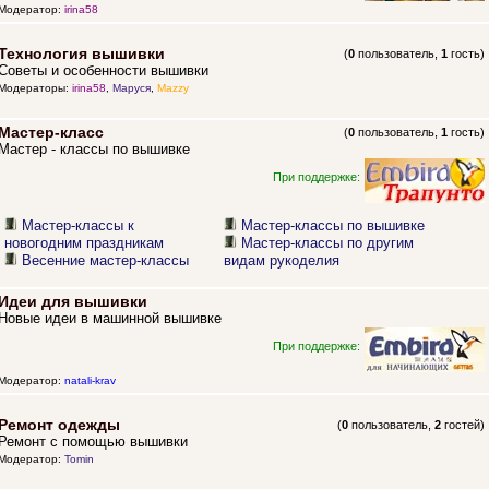
Модератор:
irina58
Технология вышивки
(
0
пользователь,
1
гость)
Советы и особенности вышивки
Модераторы:
irina58
,
Маруся
,
Mazzy
Мастер-класс
(
0
пользователь,
1
гость)
Мастер - классы по вышивке
При поддержке:
Мастер-классы к
Мастер-классы по вышивке
новогодним праздникам
Мастер-классы по другим
Весенние мастер-классы
видам рукоделия
Идеи для вышивки
Новые идеи в машинной вышивке
При поддержке:
Модератор:
natali-krav
Ремонт одежды
(
0
пользователь,
2
гостей)
Ремонт с помощью вышивки
Модератор:
Tomin