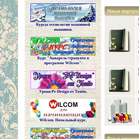
Наши виртуо
Курсы технология машинной
вышивки.
Курс "Акварель+трапунто в
программе Wilcom".
Уроки Pe-Design от Tonito.
Wilcom. Начальный курс.
Все о машин