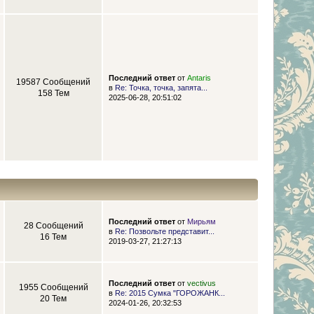
Последний ответ
от
Antaris
19587 Сообщений
в
Re: Точка, точка, запята...
158 Тем
2025-06-28, 20:51:02
Последний ответ
от
Мирьям
28 Сообщений
в
Re: Позвольте представит...
16 Тем
2019-03-27, 21:27:13
Последний ответ
от
vectivus
1955 Сообщений
в
Re: 2015 Сумка "ГОРОЖАНК...
20 Тем
2024-01-26, 20:32:53