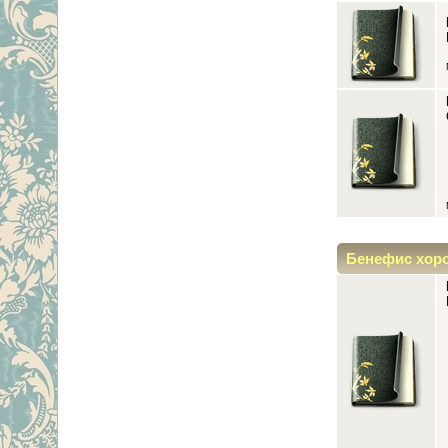
Бенефис хор