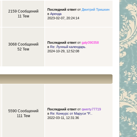
Последний ответ
от
Дмитрий Тришкин
2159 Сообщений
в
Аренда
11 Тем
2023-02-07, 20:24:14
Последний ответ
от
galy090358
3068 Сообщений
в
Re: Лунный календарь.
52 Тем
2024-10-29, 12:52:08
Последний ответ
от
qwerty77719
5590 Сообщений
в
Re: Конкурс от Маруси "Р...
111 Тем
2022-03-11, 12:31:36