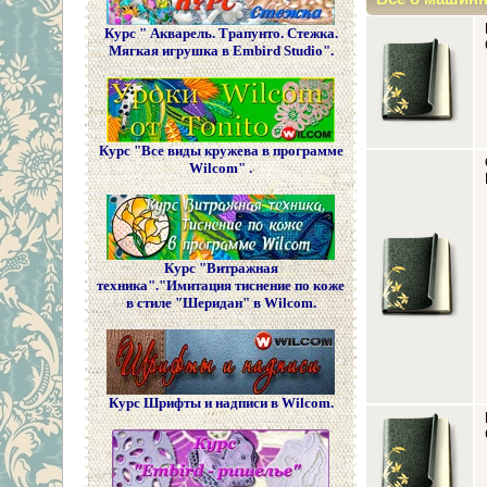
Курс " Акварель. Трапунто. Стежка.
Мягкая игрушка в Embird Studio".
Курс "Все виды кружева в программе
Wilcom" .
Курс "Витражная
техника"."Имитация тиснение по коже
в стиле "Шеридан" в Wilcom.
Курс Шрифты и надписи в Wilcom.