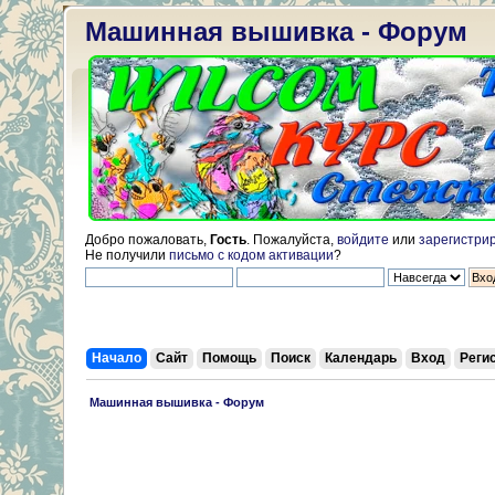
Машинная вышивка - Форум
Добро пожаловать,
Гость
. Пожалуйста,
войдите
или
зарегистри
Не получили
письмо с кодом активации
?
Начало
Сайт
Помощь
Поиск
Календарь
Вход
Реги
 Машинная вышивка - Форум