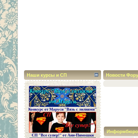
Наши курсы и СП
Новости Фор
Конкурс от Маруси "Вязь с лилиями"
Информбюро
СП "Все супер!" от Ани-Пимошки