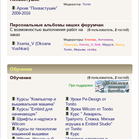
Модератор:
Tomin
Архив "Похвастушек"
2009-2016
Персональные альбомы наших форумчан
С возможностью выполнения работ на
(
0
пользователь,
2
гостей)
заказ
Модераторы:
Клеома
,
Антонина
,
Xsenia_V (Oksana
Пимошка
,
Xsenia_V
,
listik
,
Маруся
,
Mazzy
,
Vushkan)
Tomin
,
Мирьям
,
cemka
Обучение
Обучение
(
0
пользователь,
2
гостей)
При поддержке:
Курсы "Компьютер и
Уроки Pe-Design от
вышивальная машина"
Tonito
Курсы "Embird для
Уроки Wilcom от Tonito
начинающих"
Курс " Акварель.
Шрифты и надписи в
Трапунто. Стежка. Мягкая
Wilcom
игрушка в Embird Studio"
Курсы по технологии
от Tonito
машинной вышивки
Курс
Wilcom. Начальный
"Акварель+трапунто в