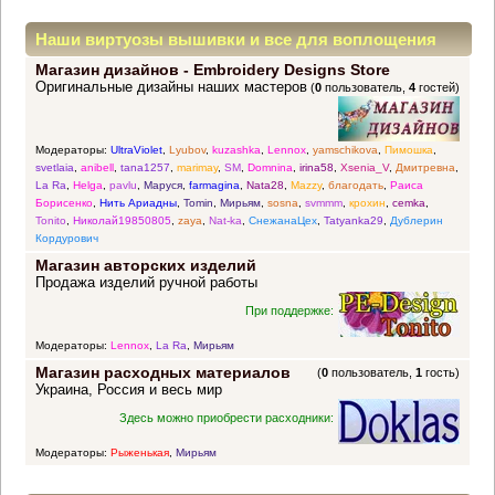
Наши виртуозы вышивки и все для воплощения
Магазин дизайнов - Embroidery Designs Store
прекрасных идей
Оригинальные дизайны наших мастеров
(
0
пользователь,
4
гостей)
Модераторы:
UltraViolet
,
Lyubov
,
kuzashka
,
Lennox
,
yamschikova
,
Пимошка
,
svetlaia
,
anibell
,
tana1257
,
marimay
,
SM
,
Domnina
,
irina58
,
Xsenia_V
,
Дмитревна
,
La Ra
,
Helga
,
pavlu
,
Маруся
,
farmagina
,
Nata28
,
Mazzy
,
благодать
,
Раиса
Борисенко
,
Нить Ариадны
,
Tomin
,
Мирьям
,
sosna
,
svmmm
,
крохин
,
cemka
,
Tonito
,
Николай19850805
,
zaya
,
Nat-ka
,
СнежанаЦех
,
Tatyanka29
,
Дублерин
Кордурович
Магазин авторских изделий
Продажа изделий ручной работы
При поддержке:
Модераторы:
Lennox
,
La Ra
,
Мирьям
Магазин расходных материалов
(
0
пользователь,
1
гость)
Украина, Россия и весь мир
Здесь можно приобрести расходники:
Модераторы:
Рыженькая
,
Мирьям