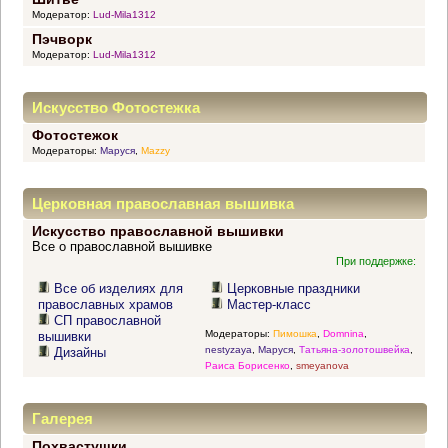
Модератор:
Lud-Mila1312
Пэчворк
Модератор:
Lud-Mila1312
Искусство Фотостежка
Фотостежок
Модераторы:
Маруся
,
Mazzy
Церковная православная вышивка
Искусство православной вышивки
Все о православной вышивке
При поддержке:
Все об изделиях для
Церковные праздники
православных храмов
Мастер-класс
СП православной
Модераторы:
Пимошка
,
Domnina
,
вышивки
nestyzaya
,
Маруся
,
Татьяна-золотошвейка
,
Дизайны
Раиса Борисенко
,
smeyanova
Галерея
Похвастушки