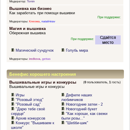
Модератор:
Tomin
Вышивка как бизнес
Как заработать при помощи вышивки
При поддержке:
Модераторы:
Клеома
,
natali-krav
Магия и вышивка
Обережная вышивка
При поддержке:
Магический сундучок
Голубь мира
Модераторы:
iredkova
,
gettas
Бенефис хорошего настроения
Вышивальные игры и конкурсы
(
0
пользователь,
1
гость)
Вышивальные игры и конкурсы
Игры
Дефиле наших
"Розовый этюд"
любимчиков
"Розовый сад"
Новогодние затеи - 2
"Дарю тебе своё
Новогодний букет
сердце"
"Как хороши, как свежи
Архив конкурсов
были розы..."
Конкурс "Вышиваем к
"Шебби-шик"
школе"