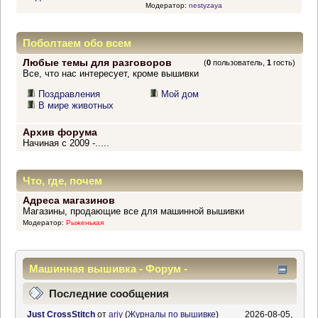
Модератор:
nestyzaya
Поболтаем обо всем
Любые темы для разговоров
(
0
пользователь,
1
гость)
Все, что нас интересует, кроме вышивки
Поздравления
Мой дом
В мире животных
Архив форума
Начиная с 2009 -.....
Что, где, почем
Адреса магазинов
Магазины, продающие все для машинной вышивки
Модератор:
Рыженькая
Машинная вышивка - Форум -
Информационный центр
Последние сообщения
Just CrossStitch
от
ariy
(
Журналы по вышивке
)
2026-08-05,