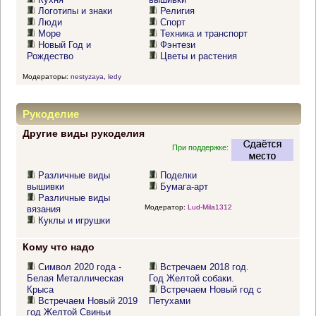
Логотипы и знаки
Религия
Люди
Спорт
Море
Техника и транспорт
Новый Год и
Фэнтези
Рождество
Цветы и растения
Модераторы:
nestyzaya
,
ledy
Рукоделие
Другие виды рукоделия
При поддержке:
Различные виды
Поделки
вышивки
Бумага-арт
Различные виды
Модератор:
Lud-Mila1312
вязания
Куклы и игрушки
Кому что надо
Символ 2020 года -
Встречаем 2018 год.
Белая Металлическая
Год Желтой собаки.
Крыса
Встречаем Новый год с
Встречаем Новый 2019
Петухами
год Желтой Свиньи