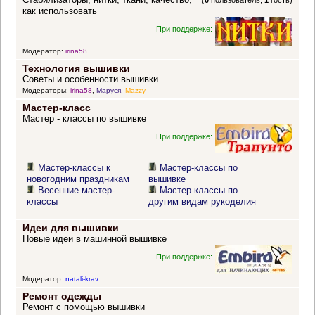
(
0
пользователь,
1
гость)
как использовать
При поддержке:
Модератор:
irina58
Технология вышивки
Советы и особенности вышивки
Модераторы:
irina58
,
Маруся
,
Mazzy
Мастер-класс
Мастер - классы по вышивке
При поддержке:
Мастер-классы к
Мастер-классы по
новогодним праздникам
вышивке
Весенние мастер-
Мастер-классы по
классы
другим видам рукоделия
Идеи для вышивки
Новые идеи в машинной вышивке
При поддержке:
Модератор:
natali-krav
Ремонт одежды
Ремонт с помощью вышивки