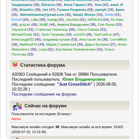
Зацарицина
(38)
,
Elizazza
(38)
,
Анна Гарина
(40)
,
Yura
(63)
,
ваня_N
(39)
,
BrianKic
(39)
,
trer
(47)
,
Галина Разумова
(58)
,
pactyh
(29)
,
Ария
(25)
,
Valeriatimarina@gmail.com
(36)
,
Nataly Shteyn
(53)
,
Sheila
(51)
,
Elvira9
(63)
,
Lalita
(50)
,
hopejjj
(42)
,
Jasmina
(51)
,
NATALKA
(54)
,
Re Nata
(49)
,
grazart
(66)
,
MolliE
(44)
,
Анжела Бородухина
(36)
,
Оле-Лукое
(53)
,
Yulyaskull
(33)
,
Станіслав Українець
(65)
,
Ольга Сивова
(51)
,
MichaelToody
(51)
,
Зиля Тагирова
(29)
,
sun193
(29)
,
TomCatGun
(47)
,
Александр032
(45)
,
владимир купаев
(53)
,
Анастасия Ли
(36)
,
CornellMck
(39)
,
MatthewFef
(44)
,
Мария Стриевская
(34)
,
Дарья Булкина
(27)
,
Arsen
Abduraimov
(50)
,
Lusja
(62)
,
Екатерина Полковничева
(42)
,
Ольга
Погосова
(53)
Статистика форума
420363 Сообщений в 82608 Тем от 28984 Пользователи.
Последний пользователь:
Юлия Владимировна
Последнее сообщение:
"
Just CrossStitch
"
( 2026-08-05,
10:33:28 )
Последние сообщения на форуме.
Сейчас на форуме
Пользователи за последние 30 минут:
Admin
Максимум онлайн сегодня:
90
. Максимум онлайн за все время: 32403
(2026-07-20, 13:15:30)