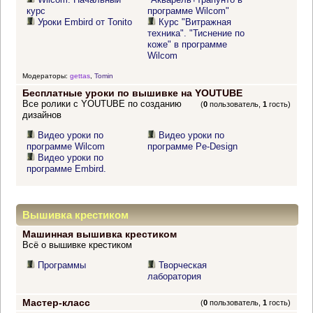
курс
программе Wilcom"
Уроки Embird от Tonito
Курс "Витражная
техника". "Тиснение по
коже" в программе
Wilcom
Модераторы:
gettas
,
Tomin
Бесплатные уроки по вышивке на YOUTUBE
Все ролики с YOUTUBE по созданию
(
0
пользователь,
1
гость)
дизайнов
Видео уроки по
Видео уроки по
программе Wilcom
программе Pe-Design
Видео уроки по
программе Embird.
Вышивка крестиком
Машинная вышивка крестиком
Всё о вышивке крестиком
Программы
Творческая
лаборатория
Мастер-класс
(
0
пользователь,
1
гость)