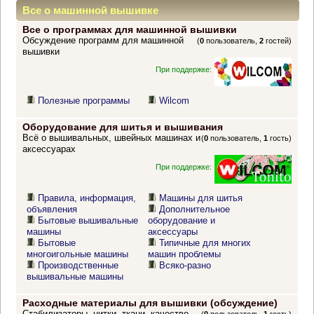
Все о машинной вышивке
Все о программах для машинной вышивки
Обсуждение программ для машинной
(
0
пользователь,
2
гостей)
вышивки
При поддержке:
Полезные программы
Wilcom
Оборудование для шитья и вышивания
Всё о вышивальных, швейных машинах и
(
0
пользователь,
1
гость)
аксессуарах
При поддержке:
Правила, информация,
Машины для шитья
объявления
Дополнительное
Бытовые вышивальные
оборудование и
машины
аксессуары
Бытовые
Типичные для многих
многоигольные машины
машин проблемы
Производственные
Всяко-разно
вышивальные машины
Расходные материалы для вышивки (обсуждение)
Стабилизаторы, нитки, ткани, качество,