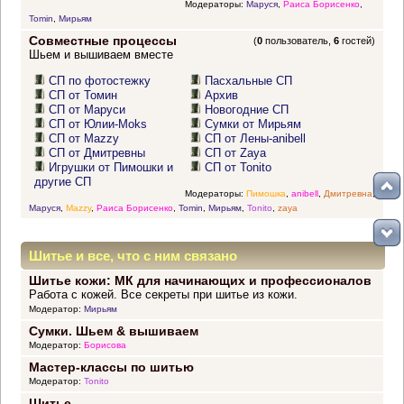
Модераторы:
Маруся
,
Раиса Борисенко
,
Tomin
,
Мирьям
Совместные процессы
(
0
пользователь,
6
гостей)
Шьем и вышиваем вместе
СП по фотостежку
Пасхальные СП
СП от Томин
Архив
СП от Маруси
Новогодние СП
СП от Юлии-Moks
Сумки от Мирьям
СП от Mazzy
СП от Лены-anibell
СП от Дмитревны
СП от Zaya
Игрушки от Пимошки и
СП от Tonito
другие СП
Модераторы:
Пимошка
,
anibell
,
Дмитревна
,
Маруся
,
Mazzy
,
Раиса Борисенко
,
Tomin
,
Мирьям
,
Tonito
,
zaya
Шитье и все, что с ним связано
Шитье кожи: МК для начинающих и профессионалов
Работа с кожей. Все секреты при шитье из кожи.
Модератор:
Мирьям
Сумки. Шьем & вышиваем
Модератор:
Борисова
Мастер-классы по шитью
Модератор:
Tonito
Шитье