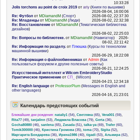
10:33:28
Jolis torchons au point de croix 2019
от
ariy
(
Книги по вышивке
)
2026-08-04, 16:00:06
Re: Футбол
от
MDiamandM
(
Спорт
)
2026-08-02, 22:37:30
Re: Младенцы
от
MDiamandM
(
Люди
)
2026-08-02, 22:32:38
Re: Восстановление
от
MDiamandM
(
Тематическая библиотека
дизайнов
)
2026-08-02, 22:25:03
Re: Вопросы по библиотеке.
от
MDiamandM
(
Навигатор
)
2026-
08-02, 22:11:42
Re: Информация по разделу.
от
Плюшка
(
Курсы по технологии
машинной вышивки
)
2026-06-29, 18:22:08
Re: Информация о файлообменниках
от
Admin
(
Как
пользоваться форумом и другие полезные советы
)
2026-06-21, 12:24:25
Искусственный интеллект и Wilcom EmbroideryStudio
Практическое применение
от
СП_
(
Wilcom
)
2026-04-23, 12:34:18
Re: English language
от
ProfessorPlum
(
Messages in English and
other languages
)
2026-04-16, 21:23:01
Календарь предстоящих событий
Ближайшие дни рождения:
nataliy1
(54)
,
Светляна
(65)
,
Vera001
(59)
,
Rita77
(49)
,
tanjalinn
(53)
,
Людмила Власова
(79)
,
Gerta
(36)
,
Gocha80880
(46)
,
sanlena
(65)
,
Zasada
(51)
,
talka-ya
(69)
,
Trafer
(60)
,
Tomik300000
(46)
,
Кристина Громова
(35)
,
toma
(70)
,
Sigita
(52)
,
Маргарита Бондарева
(36)
,
Ирина1986
(40)
,
tigadi
(53)
,
Альмира
(62)
,
demena76
(50)
,
leolyushka
(46)
,
Ирина Киселева
(48)
,
Елена