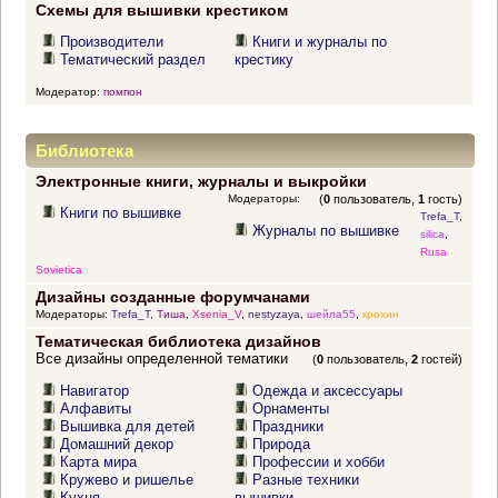
Схемы для вышивки крестиком
Производители
Книги и журналы по
Тематический раздел
крестику
Модератор:
помпон
Библиотека
Электронные книги, журналы и выкройки
Модераторы:
(
0
пользователь,
1
гость)
Книги по вышивке
Trefa_T
,
Журналы по вышивке
silica
,
Rusa
Sovietica
Дизайны созданные форумчанами
Модераторы:
Trefa_T
,
Тиша
,
Xsenia_V
,
nestyzaya
,
шейла55
,
крохин
Тематическая библиотека дизайнов
Все дизайны определенной тематики
(
0
пользователь,
2
гостей)
Навигатор
Одежда и аксессуары
Алфавиты
Орнаменты
Вышивка для детей
Праздники
Домашний декор
Природа
Карта мира
Профессии и хобби
Кружево и ришелье
Разные техники
Кухня
вышивки