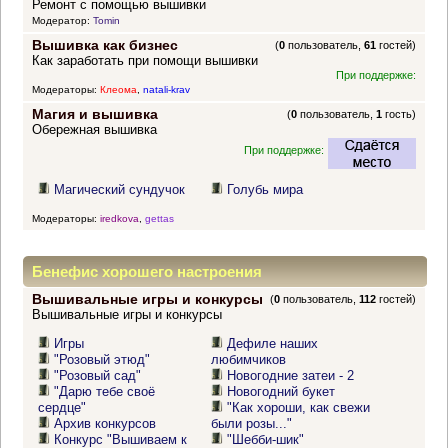
Ремонт с помощью вышивки
Модератор:
Tomin
Вышивка как бизнес
(
0
пользователь,
61
гостей)
Как заработать при помощи вышивки
При поддержке:
Модераторы:
Клеома
,
natali-krav
Магия и вышивка
(
0
пользователь,
1
гость)
Обережная вышивка
При поддержке:
Магический сундучок
Голубь мира
Модераторы:
iredkova
,
gettas
Бенефис хорошего настроения
Вышивальные игры и конкурсы
(
0
пользователь,
112
гостей)
Вышивальные игры и конкурсы
Игры
Дефиле наших
"Розовый этюд"
любимчиков
"Розовый сад"
Новогодние затеи - 2
"Дарю тебе своё
Новогодний букет
сердце"
"Как хороши, как свежи
Архив конкурсов
были розы..."
Конкурс "Вышиваем к
"Шебби-шик"