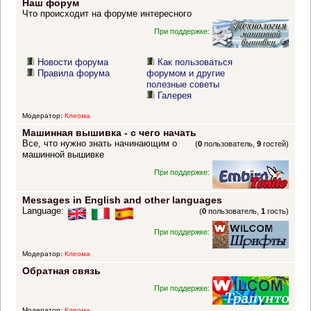
Наш форум
Что происходит на форуме интересного
При поддержке:
Новости форума
Как пользоваться
Правила форума
форумом и другие
полезные советы
Галерея
Модератор:
Клеома
Машинная вышивка - с чего начать
Все, что нужно знать начинающим о
(
0
пользователь,
9
гостей)
машинной вышивке
При поддержке:
Messages in English and other languages
Language:
(
0
пользователь,
1
гость)
При поддержке:
Модератор:
Клеома
Обратная связь
При поддержке:
Модератор:
Клеома