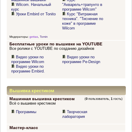
Wilcom. Начальный
"Акварель+трапунто в
курс
программе Wilcom"
Уроки Embird от Tonito
Курс "Витражная
техника". "Тиснение по
коже" в программе
Wilcom
Модераторы:
gettas
,
Tomin
Бесплатные уроки по вышивке на YOUTUBE
Все ролики с YOUTUBE по созданию дизайнов
Видео уроки по
Видео уроки по
программе Wilcom
программе Pe-Design
Видео уроки по
программе Embird.
Вышивка крестиком
Машинная вышивка крестиком
(
0
пользователь,
1
гость)
Всё о вышивке крестиком
Программы
Творческая
лаборатория
Мастер-класс