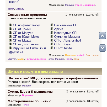
школе"
Модераторы:
Маруся
,
Раиса Борисенко
,
Tomin
,
Мирьям
Совместные процессы
(
0
пользователь,
111
гостей)
Шьем и вышиваем вместе
СП по фотостежку
Пасхальные СП
СП от Томин
Архив
СП от Маруси
Новогодние СП
СП от Юлии-Moks
Сумки от Мирьям
СП от Mazzy
СП от Лены-anibell
СП от Дмитревны
СП от Zaya
Игрушки от Пимошки и
СП от Tonito
другие СП
Модераторы:
Пимошка
,
anibell
,
Дмитревна
,
Маруся
,
Mazzy
,
Раиса Борисенко
,
Tomin
,
Мирьям
,
Tonito
,
zaya
Шитье и все, что с ним связано
Шитье кожи: МК для начинающих и профессионалов
Работа с кожей. Все секреты при шитье из кожи.
Модератор:
Мирьям
Сумки. Шьем & вышиваем
(
0
пользователь,
81
гостей)
Модератор:
Борисова
Мастер-классы по шитью
(
0
пользователь,
48
гостей)
Модератор:
Tonito