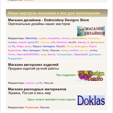
Наши виртуозы вышивки и все для воплощения
Магазин дизайнов - Embroidery Designs Store
прекрасных идей
Оригинальные дизайны наших мастеров
Модераторы:
UltraViolet
,
Lyubov
,
kuzashka
,
Lennox
,
yamschikova
,
Пимошка
,
svetlaia
,
anibell
,
tana1257
,
marimay
,
SM
,
Domnina
,
irina58
,
Xsenia_V
,
Дмитревна
,
La Ra
,
Helga
,
pavlu
,
Маруся
,
farmagina
,
Nata28
,
Mazzy
,
благодать
,
Раиса
Борисенко
,
Нить Ариадны
,
Tomin
,
Мирьям
,
sosna
,
svmmm
,
крохин
,
cemka
,
Tonito
,
Николай19850805
,
zaya
,
Nat-ka
,
СнежанаЦех
,
Tatyanka29
,
Дублерин
Кордурович
Магазин авторских изделий
Продажа изделий ручной работы
При поддержке:
Модераторы:
Lennox
,
La Ra
,
Мирьям
Магазин расходных материалов
Украина, Россия и весь мир
Здесь можно приобрести расходники:
Модераторы:
Рыженькая
,
Мирьям