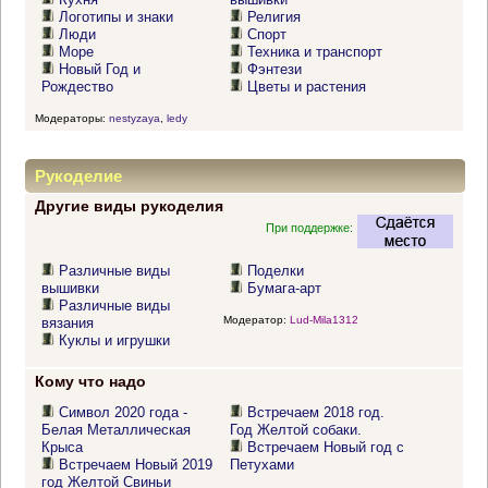
Логотипы и знаки
Религия
Люди
Спорт
Море
Техника и транспорт
Новый Год и
Фэнтези
Рождество
Цветы и растения
Модераторы:
nestyzaya
,
ledy
Рукоделие
Другие виды рукоделия
При поддержке:
Различные виды
Поделки
вышивки
Бумага-арт
Различные виды
Модератор:
Lud-Mila1312
вязания
Куклы и игрушки
Кому что надо
Символ 2020 года -
Встречаем 2018 год.
Белая Металлическая
Год Желтой собаки.
Крыса
Встречаем Новый год с
Встречаем Новый 2019
Петухами
год Желтой Свиньи