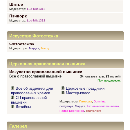
Шитье
Модератор:
Lud-Mila1312
Пэчворк
Модератор:
Lud-Mila1312
Искусство Фотостежка
Фотостежок
Модераторы:
Маруся
,
Mazzy
Церковная православная вышивка
Искусство православной вышивки
Все о православной вышивке
(
0
пользователь,
23
гостей)
При поддержке:
Все об изделиях для
Церковные праздники
православных храмов
Мастер-класс
СП православной
Модераторы:
Пимошка
,
Domnina
,
вышивки
nestyzaya
,
Маруся
,
Татьяна-золотошвейка
,
Дизайны
Раиса Борисенко
,
smeyanova
Галерея