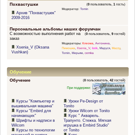
Похвастушки
(
0
пользователь,
1
гость)
Модератор:
Tomin
Архив "Похвастушек"
2009-2016
Персональные альбомы наших форумчан
С возможностью выполнения работ на
(
0
пользователь,
9
гостей)
заказ
Модераторы:
Клеома
,
Антонина
,
Xsenia_V (Oksana
Пимошка
,
Xsenia_V
,
listik
,
Маруся
,
Mazzy
,
Vushkan)
Tomin
,
Мирьям
,
cemka
Обучение
Обучение
(
0
пользователь,
42
гостей)
При поддержке:
Курсы "Компьютер и
Уроки Pe-Design от
вышивальная машина"
Tonito
Курсы "Embird для
Уроки Wilcom от Tonito
начинающих"
Курс " Акварель.
Шрифты и надписи в
Трапунто. Стежка. Мягкая
Wilcom
игрушка в Embird Studio"
Курсы по технологии
от Tonito
машинной вышивки
Курс