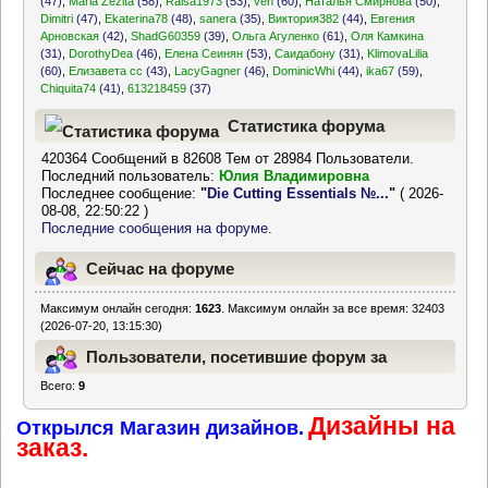
(47)
,
Maria Zezita
(58)
,
Raisa1973
(53)
,
ven
(60)
,
Наталья Смирнова
(50)
,
Dimitri
(47)
,
Ekaterina78
(48)
,
sanera
(35)
,
Виктория382
(44)
,
Евгения
Арновская
(42)
,
ShadG60359
(39)
,
Ольга Агуленко
(61)
,
Оля Камкина
(31)
,
DorothyDea
(46)
,
Елена Сеинян
(53)
,
Саидабону
(31)
,
KlimovaLilia
(60)
,
Елизавета сс
(43)
,
LacyGagner
(46)
,
DominicWhi
(44)
,
ika67
(59)
,
Chiquita74
(41)
,
613218459
(37)
Статистика форума
420364 Сообщений в 82608 Тем от 28984 Пользователи.
Последний пользователь:
Юлия Владимировна
Последнее сообщение:
"
Die Cutting Essentials №...
"
( 2026-
08-08, 22:50:22 )
Последние сообщения на форуме.
Сейчас на форуме
Максимум онлайн сегодня:
1623
. Максимум онлайн за все время: 32403
(2026-07-20, 13:15:30)
Пользователи, посетившие форум за
Всего:
9
последние 24 часа
Дизайны на
Открылся Магазин дизайнов.
заказ.