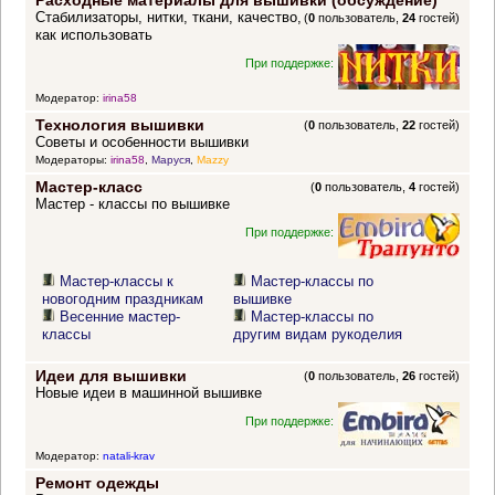
Расходные материалы для вышивки (обсуждение)
Стабилизаторы, нитки, ткани, качество,
(
0
пользователь,
24
гостей)
как использовать
При поддержке:
Модератор:
irina58
Технология вышивки
(
0
пользователь,
22
гостей)
Советы и особенности вышивки
Модераторы:
irina58
,
Маруся
,
Mazzy
Мастер-класс
(
0
пользователь,
4
гостей)
Мастер - классы по вышивке
При поддержке:
Мастер-классы к
Мастер-классы по
новогодним праздникам
вышивке
Весенние мастер-
Мастер-классы по
классы
другим видам рукоделия
Идеи для вышивки
(
0
пользователь,
26
гостей)
Новые идеи в машинной вышивке
При поддержке:
Модератор:
natali-krav
Ремонт одежды