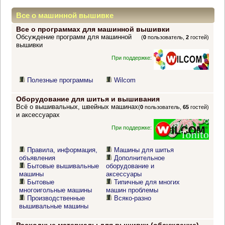
Все о машинной вышивке
Все о программах для машинной вышивки
Обсуждение программ для машинной
(
0
пользователь,
2
гостей)
вышивки
При поддержке:
Полезные программы
Wilcom
Оборудование для шитья и вышивания
Всё о вышивальных, швейных машинах
(
0
пользователь,
65
гостей)
и аксессуарах
При поддержке:
Правила, информация,
Машины для шитья
объявления
Дополнительное
Бытовые вышивальные
оборудование и
машины
аксессуары
Бытовые
Типичные для многих
многоигольные машины
машин проблемы
Производственные
Всяко-разно
вышивальные машины