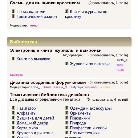
Схемы для вышивки крестиком
(
0
пользователь,
1
гость)
Производители
Книги и журналы по
Тематический раздел
крестику
Модератор:
помпон
Библиотека
Электронные книги, журналы и выкройки
Модераторы:
(
0
пользователь,
1
гость)
Книги по вышивке
Trefa_T
,
Журналы по вышивке
silica
,
Rusa
Sovietica
Дизайны созданные форумчанами
(
0
пользователь,
1
гость)
Модераторы:
Trefa_T
,
Тиша
,
Xsenia_V
,
nestyzaya
,
шейла55
,
крохин
Тематическая библиотека дизайнов
Все дизайны определенной тематики
(
0
пользователь,
4
гостей)
Навигатор
Одежда и аксессуары
Алфавиты
Орнаменты
Вышивка для детей
Праздники
Домашний декор
Природа
Карта мира
Профессии и хобби
Кружево и ришелье
Разные техники
Кухня
вышивки