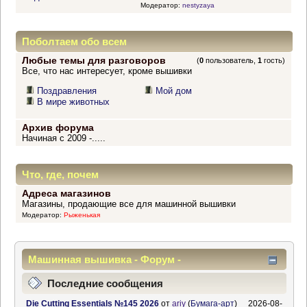
Модератор:
nestyzaya
Поболтаем обо всем
Любые темы для разговоров
(
0
пользователь,
1
гость)
Все, что нас интересует, кроме вышивки
Поздравления
Мой дом
В мире животных
Архив форума
Начиная с 2009 -.....
Что, где, почем
Адреса магазинов
Магазины, продающие все для машинной вышивки
Модератор:
Рыженькая
Машинная вышивка - Форум -
Информационный центр
Последние сообщения
Die Cutting Essentials №145 2026
от
ariy
(
Бумага-арт
)
2026-08-