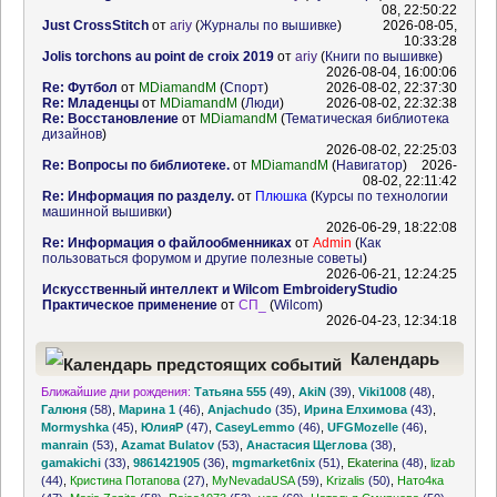
08, 22:50:22
Just CrossStitch
от
ariy
(
Журналы по вышивке
)
2026-08-05,
10:33:28
Jolis torchons au point de croix 2019
от
ariy
(
Книги по вышивке
)
2026-08-04, 16:00:06
Re: Футбол
от
MDiamandM
(
Спорт
)
2026-08-02, 22:37:30
Re: Младенцы
от
MDiamandM
(
Люди
)
2026-08-02, 22:32:38
Re: Восстановление
от
MDiamandM
(
Тематическая библиотека
дизайнов
)
2026-08-02, 22:25:03
Re: Вопросы по библиотеке.
от
MDiamandM
(
Навигатор
)
2026-
08-02, 22:11:42
Re: Информация по разделу.
от
Плюшка
(
Курсы по технологии
машинной вышивки
)
2026-06-29, 18:22:08
Re: Информация о файлообменниках
от
Admin
(
Как
пользоваться форумом и другие полезные советы
)
2026-06-21, 12:24:25
Искусственный интеллект и Wilcom EmbroideryStudio
Практическое применение
от
СП_
(
Wilcom
)
2026-04-23, 12:34:18
Календарь
Ближайшие дни рождения:
Татьяна 555
(49)
,
AkiN
(39)
,
Viki1008
(48)
,
предстоящих событий
Галюня
(58)
,
Марина 1
(46)
,
Anjachudo
(35)
,
Ирина Елхимова
(43)
,
Mormyshka
(45)
,
ЮлияР
(47)
,
CaseyLemmo
(46)
,
UFGMozelle
(46)
,
manrain
(53)
,
Azamat Bulatov
(53)
,
Анастасия Щеглова
(38)
,
gamakichi
(33)
,
9861421905
(36)
,
mgmarket6nix
(51)
,
Ekaterina
(48)
,
lizab
(44)
,
Кристина Потапова
(27)
,
MyNevadaUSA
(59)
,
Krizalis
(50)
,
Нато4ка