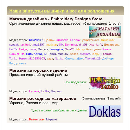
Наши виртуозы вышивки и все для воплощения
Магазин дизайнов - Embroidery Designs Store
прекрасных идей
Оригинальные дизайны наших мастеров
(
0
пользователь,
1
гость)
Модераторы:
UltraViolet
,
Lyubov
,
kuzashka
,
Lennox
,
yamschikova
,
Пимошка
,
svetlaia
,
anibell
,
tana1257
,
marimay
,
SM
,
Domnina
,
irina58
,
Xsenia_V
,
Дмитревна
,
La Ra
,
Helga
,
pavlu
,
Маруся
,
farmagina
,
Nata28
,
Mazzy
,
благодать
,
Раиса
Борисенко
,
Нить Ариадны
,
Tomin
,
Мирьям
,
sosna
,
svmmm
,
крохин
,
cemka
,
Tonito
,
Николай19850805
,
zaya
,
Nat-ka
,
СнежанаЦех
,
Tatyanka29
,
Дублерин
Кордурович
Магазин авторских изделий
Продажа изделий ручной работы
При поддержке:
Модераторы:
Lennox
,
La Ra
,
Мирьям
Магазин расходных материалов
(
0
пользователь,
3
гостей)
Украина, Россия и весь мир
Здесь можно приобрести расходники:
Модераторы:
Рыженькая
,
Мирьям