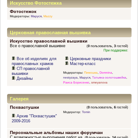
Искусство Фотостежка
Фотостежок
Модераторы:
Маруся
,
Mazzy
Церковная православная вышивка
Искусство православной вышивки
Все о православной вышивке
(
0
пользователь,
3
гостей)
При поддержке:
Все об изделиях для
Церковные праздники
православных храмов
Мастер-класс
СП православной
Модераторы:
Пимошка
,
Domnina
,
вышивки
nestyzaya
,
Маруся
,
Татьяна-золотошвейка
,
Дизайны
Раиса Борисенко
,
smeyanova
Галерея
Похвастушки
(
0
пользователь,
6
гостей)
Модератор:
Tomin
Архив "Похвастушек"
2009-2016
Персональные альбомы наших форумчан
С возможностью выполнения работ на
(
0
пользователь,
14
гостей)