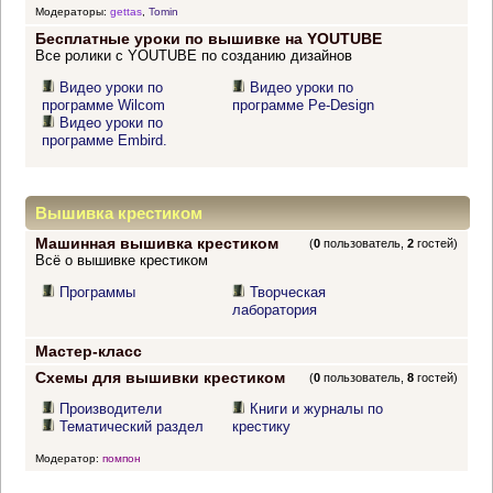
Модераторы:
gettas
,
Tomin
Бесплатные уроки по вышивке на YOUTUBE
Все ролики с YOUTUBE по созданию дизайнов
Видео уроки по
Видео уроки по
программе Wilcom
программе Pe-Design
Видео уроки по
программе Embird.
Вышивка крестиком
Машинная вышивка крестиком
(
0
пользователь,
2
гостей)
Всё о вышивке крестиком
Программы
Творческая
лаборатория
Мастер-класс
Схемы для вышивки крестиком
(
0
пользователь,
8
гостей)
Производители
Книги и журналы по
Тематический раздел
крестику
Модератор:
помпон