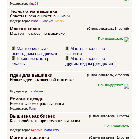
Модератор:
irina58
Технология вышивки
Советы и особенности вышивки
Модераторы:
irina58
,
Маруся
,
Mazzy
Мастер-класс
(
0
пользователь,
3
гостей)
Мастер - классы по вышивке
При поддержке:
Мастер-классы к
Мастер-классы по
новогодним праздникам
вышивке
Весенние мастер-
Мастер-классы по
классы
другим видам рукоделия
Идеи для вышивки
(
0
пользователь,
2
гостей)
Новые идеи в машинной вышивке
При поддержке:
Модератор:
natali-krav
Ремонт одежды
Ремонт с помощью вышивки
Модератор:
Tomin
Вышивка как бизнес
(
0
пользователь,
1
гость)
Как заработать при помощи вышивки
При поддержке:
Модераторы:
Клеома
,
natali-krav
Магия и вышивка
(
0
пользователь,
1
гость)