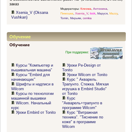
заказ
Модераторы:
Клеома
,
Антонина
,
Xsenia_V (Oksana
Пимошка
,
Xsenia_V
,
listik
,
Маруся
,
Mazzy
,
Vushkan)
Tomin
,
Мирьям
,
cemka
Обучение
Обучение
При поддержке:
Курсы "Компьютер и
Уроки Pe-Design от
вышивальная машина"
Tonito
Курсы "Embird для
Уроки Wilcom от Tonito
начинающих"
Курс " Акварель.
Шрифты и надписи в
Трапунто. Стежка. Мягкая
Wilcom
игрушка в Embird Studio"
Курсы по технологии
от Tonito
машинной вышивки
Курс
Wilcom. Начальный
"Акварель+трапунто в
курс
программе Wilcom"
Уроки Embird от Tonito
Курс "Витражная
техника". "Тиснение по
коже" в программе
Wilcom