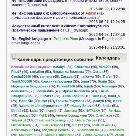
Re: Информация по разделу.
от
Плюшка
(
Курсы по технологии
машинной вышивки
)
2026-06-29, 18:22:08
Re: Информация о файлообменниках
от
Admin
(
Как
пользоваться форумом и другие полезные советы
)
2026-06-21, 12:24:25
Искусственный интеллект и Wilcom EmbroideryStudio
Практическое применение
от
СП_
(
Wilcom
)
2026-04-23, 12:34:18
Re: English language
от
ProfessorPlum
(
Messages in English and
other languages
)
2026-04-16, 21:23:01
Календарь
Ближайшие дни рождения:
nataliy1
(54)
,
Светляна
(65)
,
Vera001
(59)
,
предстоящих событий
Rita77
(49)
,
tanjalinn
(53)
,
Людмила Власова
(79)
,
Gerta
(36)
,
Gocha80880
(46)
,
sanlena
(65)
,
Zasada
(51)
,
talka-ya
(69)
,
Trafer
(60)
,
Tomik300000
(46)
,
Кристина Громова
(35)
,
toma
(70)
,
Sigita
(52)
,
Маргарита Бондарева
(36)
,
Ирина1986
(40)
,
tigadi
(53)
,
Альмира
(62)
,
demena76
(50)
,
leolyushka
(46)
,
Ирина Киселева
(48)
,
Елена
Зацарицина
(38)
,
Elizazza
(38)
,
Анна Гарина
(40)
,
Yura
(63)
,
ваня_N
(39)
,
BrianKic
(39)
,
trer
(47)
,
Галина Разумова
(58)
,
pactyh
(29)
,
Ария
(25)
,
Valeriatimarina@gmail.com
(36)
,
Nataly Shteyn
(53)
,
Sheila
(51)
,
Elvira9
(63)
,
Lalita
(50)
,
hopejjj
(42)
,
Jasmina
(51)
,
NATALKA
(54)
,
Re Nata
(49)
,
grazart
(66)
,
MolliE
(44)
,
Анжела Бородухина
(36)
,
Оле-Лукое
(53)
,
Yulyaskull
(33)
,
Станіслав Українець
(65)
,
Ольга Сивова
(51)
,
MichaelToody
(51)
,
Зиля Тагирова
(29)
,
sun193
(29)
,
TomCatGun
(47)
,
Александр032
(45)
,
владимир купаев
(53)
,
Анастасия Ли
(36)
,
CornellMck
(39)
,
MatthewFef
(44)
,
Мария Стриевская
(34)
,
Дарья Булкина
(27)
,
Arsen