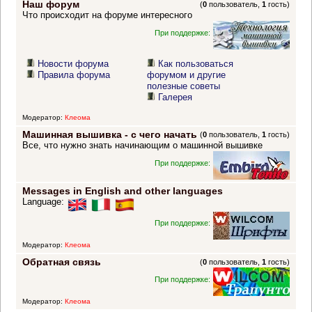
Наш форум
(
0
пользователь,
1
гость)
Что происходит на форуме интересного
При поддержке:
Новости форума
Как пользоваться
Правила форума
форумом и другие
полезные советы
Галерея
Модератор:
Клеома
Машинная вышивка - с чего начать
(
0
пользователь,
1
гость)
Все, что нужно знать начинающим о машинной вышивке
При поддержке:
Messages in English and other languages
Language:
При поддержке:
Модератор:
Клеома
Обратная связь
(
0
пользователь,
1
гость)
При поддержке:
Модератор:
Клеома