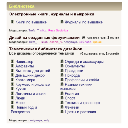
Библиотека
Электронные книги, журналы и выкройки
Книги по вышивке
Журналы по вышивке
Модераторы:
Trefa_T
,
silica
,
Rusa Sovietica
Дизайны созданные форумчанами
(
0
пользователь,
1
гость)
Модераторы:
Trefa_T
,
Тиша
,
Xsenia_V
,
nestyzaya
,
шейла55
,
крохин
Тематическая библиотека дизайнов
Все дизайны определенной тематики
(
0
пользователь,
2
гостей)
Навигатор
Одежда и аксессуары
Алфавиты
Орнаменты
Вышивка для детей
Праздники
Домашний декор
Природа
Карта мира
Профессии и хобби
Кружево и ришелье
Разные техники
Кухня
вышивки
Логотипы и знаки
Религия
Люди
Спорт
Море
Техника и транспорт
Новый Год и
Фэнтези
Рождество
Цветы и растения
Модераторы:
nestyzaya
,
ledy