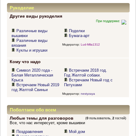
Рукоделие
Другие виды рукоделия
При поддержке:
Различные виды
Поделки
вышивки
Бумага-арт
Различные виды
Модератор:
Lud-Mila1312
вязания
Куклы и игрушки
Кому что надо
Символ 2020 года -
Встречаем 2018 год.
Белая Металлическая
Год Желтой собаки.
Крыса
Встречаем Новый год с
Встречаем Новый 2019
Петухами
год Желтой Свиньи
Модератор:
nestyzaya
Поболтаем обо всем
Любые темы для разговоров
(
0
пользователь,
2
гостей)
Все, что нас интересует, кроме вышивки
Поздравления
Мой дом