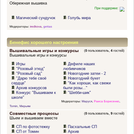
Обережная вышивка
При поддержке:
Магический сундучок
Голубь мира
Модераторы:
iredkova
,
gettas
Бенефис хорошего настроения
Вышивальные игры и конкурсы
(
0
пользователь,
4
гостей)
Вышивальные игры и конкурсы
Игры
Дефиле наших
"Розовый этюд"
любимчиков
"Розовый сад"
Новогодние затеи - 2
"Дарю тебе своё
Новогодний букет
сердце"
"Как хороши, как свежи
Архив конкурсов
были розы..."
Конкурс "Вышиваем к
"Шебби-шик"
школе"
Модераторы:
Маруся
,
Раиса Борисенко
,
Tomin
,
Мирьям
Совместные процессы
(
0
пользователь,
9
гостей)
Шьем и вышиваем вместе
СП по фотостежку
Пасхальные СП
СП от Томин
Архив