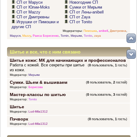
СП от Маруси
Новогодние СП
СП от Юлии-Moks
Сумки от Мирьям
СП от Mazzy
СП от Лены-anibell
СП от Дмитревны
СП от Zaya
Игрушки от Пимошки и
СП от Tonito
другие СП
Модераторы:
Пимошка
,
anibell
,
Дмитревна
,
Маруся
,
Mazzy
,
Раиса Борисенко
,
Tomin
,
Мирьям
,
Tonito
,
zaya
Шитье и все, что с ним связано
Шитье кожи: МК для начинающих и профессионалов
Работа с кожей. Все секреты при шитье
(
0
пользователь,
1
гость)
из кожи.
Модератор:
Мирьям
Сумки. Шьем & вышиваем
(
0
пользователь,
2
гостей)
Модератор:
Борисова
Мастер-классы по шитью
(
0
пользователь,
3
гостей)
Модератор:
Tonito
Шитье
Модератор:
Lud-Mila1312
Пэчворк
(
0
пользователь,
1
гость)
Модератор:
Lud-Mila1312