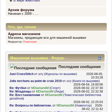
В мире животных
Архив форума
Начиная с 2009 -.....
Что, где, почем
Адреса магазинов
Магазины, продающие все для машинной вышивки
Модератор:
Рыженькая
Машинная вышивка - Форум -
Информационный центр
Последние сообщения
Just CrossStitch
от
ariy
(
Журналы по вышивке
)
2026-08-05,
10:33:28
Jolis torchons au point de croix 2019
от
ariy
(
Книги по вышивке
)
2026-08-04, 16:00:06
Re: Футбол
от
MDiamandM
(
Спорт
)
2026-08-02, 22:37:30
Re: Младенцы
от
MDiamandM
(
Люди
)
2026-08-02, 22:32:38
Re: Восстановление
от
MDiamandM
(
Тематическая библиотека
дизайнов
)
2026-08-02, 22:25:03
Re: Вопросы по библиотеке.
от
MDiamandM
(
Навигатор
)
2026-
08-02, 22:11:42