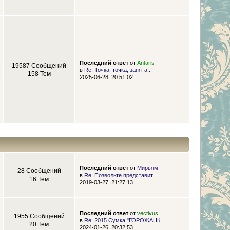
Последний ответ
от
Antaris
19587 Сообщений
в
Re: Точка, точка, запята...
158 Тем
2025-06-28, 20:51:02
Последний ответ
от
Мирьям
28 Сообщений
в
Re: Позвольте представит...
16 Тем
2019-03-27, 21:27:13
Последний ответ
от
vectivus
1955 Сообщений
в
Re: 2015 Сумка "ГОРОЖАНК...
20 Тем
2024-01-26, 20:32:53