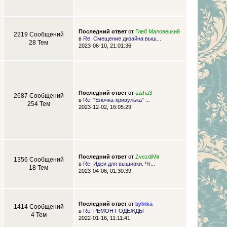
Последний ответ
от
Глеб Маловецкий
2219 Сообщений
в
Re: Смещение дизайна выш...
28 Тем
2023-06-10, 21:01:36
Последний ответ
от
tasha3
2687 Сообщений
в
Re: "Елочка-кривулька" ...
254 Тем
2023-12-02, 16:05:29
Последний ответ
от
ZvezdiMir
1356 Сообщений
в
Re: Идеи для вышивки. Чт...
18 Тем
2023-04-06, 01:30:39
Последний ответ
от
bylinka
1414 Сообщений
в
Re: РЕМОНТ ОДЕЖДЫ
4 Тем
2022-01-16, 11:11:41