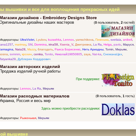
зы вышивки и все для воплощения прекрасных идей
Магазин дизайнов - Embroidery Designs Store
Оригинальные дизайны наших мастеров
(
0
пользователь,
2
гостей)
Модераторы:
UltraViolet
,
Lyubov
,
kuzashka
,
Lennox
,
yamschikova
,
Пимошка
,
svetlaia
,
anibell
,
tana1257
,
marimay
,
SM
,
Domnina
,
irina58
,
Xsenia_V
,
Дмитревна
,
La Ra
,
Helga
,
pavlu
,
Маруся
,
farmagina
,
Nata28
,
Mazzy
,
благодать
,
Раиса Борисенко
,
Нить Ариадны
,
Tomin
,
Мирьям
,
sosna
,
svmmm
,
крохин
,
cemka
,
Tonito
,
Николай19850805
,
zaya
,
Nat-ka
,
СнежанаЦех
,
Tatyanka29
,
Дублерин Кордурович
Магазин авторских изделий
Продажа изделий ручной работы
При поддержке:
Модераторы:
Lennox
,
La Ra
,
Мирьям
Магазин расходных материалов
(
0
пользователь,
1
гость)
Украина, Россия и весь мир
Здесь можно приобрести расходники:
Модераторы:
Рыженькая
,
Мирьям
ной вышивке