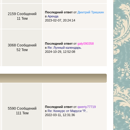
Последний ответ
от
Дмитрий Тришкин
2159 Сообщений
в
Аренда
11 Тем
2023-02-07, 20:24:14
Последний ответ
от
galy090358
3068 Сообщений
в
Re: Лунный календарь.
52 Тем
2024-10-29, 12:52:08
Последний ответ
от
qwerty77719
5590 Сообщений
в
Re: Конкурс от Маруси "Р...
111 Тем
2022-03-11, 12:31:36