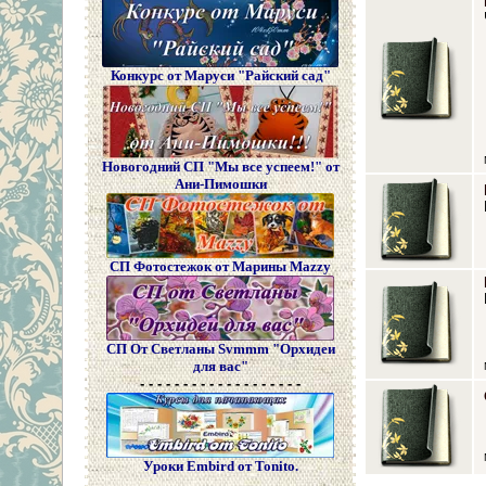
Конкурс от Маруси "Райский сад"
Новогодний СП "Мы все успеем!" от
Ани-Пимошки
СП Фотостежок от Марины Mazzy
СП От Светланы Svmmm "Орхидеи
для вас"
- - - - - - - - - - - - - - - - - - -
Уроки Embird от Tonito.