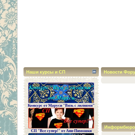
Наши курсы и СП
Новости Фор
Конкурс от Маруси "Вязь с лилиями"
Информбюро
СП "Все супер!" от Ани-Пимошки