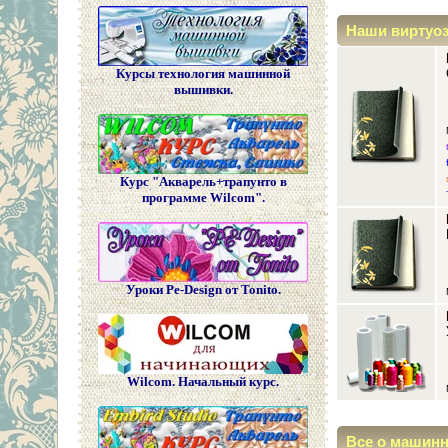
Наши виртуо
Курсы технология машинной
вышивки.
Курс "Акварель+трапунто в
программе Wilcom".
Уроки Pe-Design от Tonito.
Wilcom. Начальный курс.
Все о машин