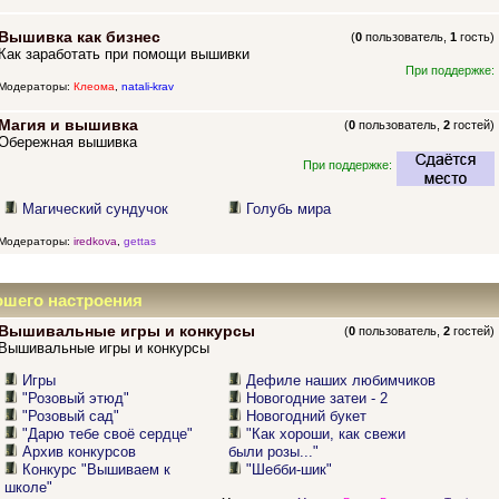
Вышивка как бизнес
(
0
пользователь,
1
гость)
Как заработать при помощи вышивки
При поддержке:
Модераторы:
Клеома
,
natali-krav
Магия и вышивка
(
0
пользователь,
2
гостей)
Обережная вышивка
При поддержке:
Магический сундучок
Голубь мира
Модераторы:
iredkova
,
gettas
ошего настроения
Вышивальные игры и конкурсы
(
0
пользователь,
2
гостей)
Вышивальные игры и конкурсы
Игры
Дефиле наших любимчиков
"Розовый этюд"
Новогодние затеи - 2
"Розовый сад"
Новогодний букет
"Дарю тебе своё сердце"
"Как хороши, как свежи
Архив конкурсов
были розы..."
Конкурс "Вышиваем к
"Шебби-шик"
школе"