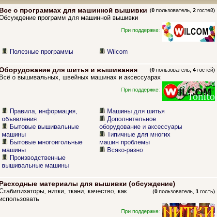
Все о программах для машинной вышивки
(
0
пользователь,
2
гостей)
Обсуждение программ для машинной вышивки
При поддержке:
Полезные программы
Wilcom
Оборудование для шитья и вышивания
(
0
пользователь,
4
гостей)
Всё о вышивальных, швейных машинах и аксессуарах
При поддержке:
Правила, информация,
Машины для шитья
объявления
Дополнительное
Бытовые вышивальные
оборудование и аксессуары
машины
Типичные для многих
Бытовые многоигольные
машин проблемы
машины
Всяко-разно
Производственные
вышивальные машины
Расходные материалы для вышивки (обсуждение)
Стабилизаторы, нитки, ткани, качество, как
(
0
пользователь,
1
гость)
использовать
При поддержке: