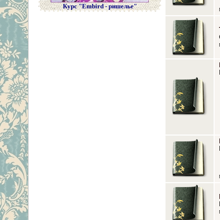
Курс "Embird - ришелье"