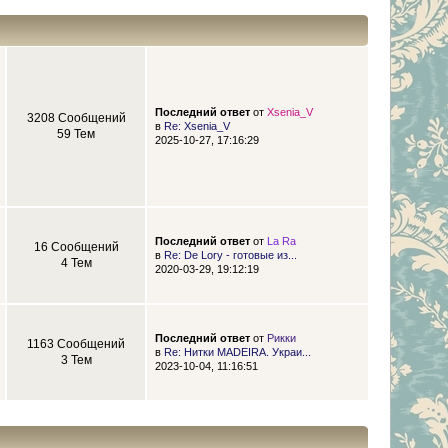
Последний ответ
от
Xsenia_V
3208 Сообщений
в
Re: Xsenia_V
59 Тем
2025-10-27, 17:16:29
Последний ответ
от
La Ra
16 Сообщений
в
Re: De Lory - готовые из...
4 Тем
2020-03-29, 19:12:19
Последний ответ
от
Рикки
1163 Сообщений
в
Re: Нитки MADEIRA. Украи...
3 Тем
2023-10-04, 11:16:51