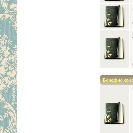
Бенефис хор