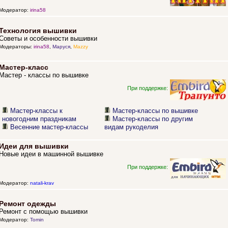
Модератор:
irina58
Технология вышивки
Советы и особенности вышивки
Модераторы:
irina58
,
Маруся
,
Mazzy
Мастер-класс
Мастер - классы по вышивке
При поддержке:
Мастер-классы к
Мастер-классы по вышивке
новогодним праздникам
Мастер-классы по другим
Весенние мастер-классы
видам рукоделия
Идеи для вышивки
Новые идеи в машинной вышивке
При поддержке:
Модератор:
natali-krav
Ремонт одежды
Ремонт с помощью вышивки
Модератор:
Tomin