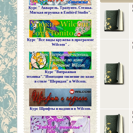
Курс " Акварель. Трапунто. Стежка.
Мягкая игрушка в Embird Studio".
Курс "Все виды кружева в программе
Wilcom" .
Курс "Витражная
техника"."Имитация тиснение по коже
в стиле "Шеридан" в Wilcom.
Курс Шрифты и надписи в Wilcom.