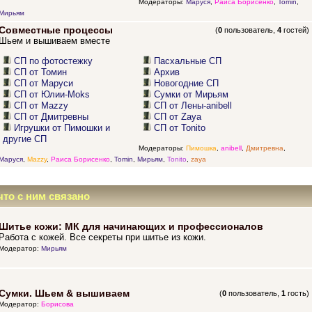
Модераторы:
Маруся
,
Раиса Борисенко
,
Tomin
,
Мирьям
Совместные процессы
(
0
пользователь,
4
гостей)
Шьем и вышиваем вместе
СП по фотостежку
Пасхальные СП
СП от Томин
Архив
СП от Маруси
Новогодние СП
СП от Юлии-Moks
Сумки от Мирьям
СП от Mazzy
СП от Лены-anibell
СП от Дмитревны
СП от Zaya
Игрушки от Пимошки и
СП от Tonito
другие СП
Модераторы:
Пимошка
,
anibell
,
Дмитревна
,
Маруся
,
Mazzy
,
Раиса Борисенко
,
Tomin
,
Мирьям
,
Tonito
,
zaya
что с ним связано
Шитье кожи: МК для начинающих и профессионалов
Работа с кожей. Все секреты при шитье из кожи.
Модератор:
Мирьям
Сумки. Шьем & вышиваем
(
0
пользователь,
1
гость)
Модератор:
Борисова