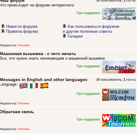
Наш форум
(
0
пользователь,
1
гость)
Что происходит на форуме интересного
При поддержке:
Новости форума
Как пользоваться форумом
Правила форума
и другие полезные советы
Галерея
Модератор:
Клеома
Машинная вышивка - с чего начать
Все, что нужно знать начинающим о машинной вышивке
При поддержке:
Messages in English and other languages
(
0
пользователь,
1
гость)
Language:
При поддержке:
Модератор:
Клеома
Обратная связь
При поддержке:
Модератор:
Клеома