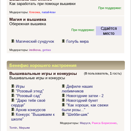
Как заработать при помощи вышивки
При поддержке:
Модераторы:
Клеома
,
natali-krav
Магия и вышивка
Обережная вышивка
При поддержке:
Магический сундучок
Голубь мира
Модераторы:
iredkova
,
gettas
Бенефис хорошего настроения
Вышивальные игры и конкурсы
(
0
пользователь,
1
гость)
Вышивальные игры и конкурсы
Игры
Дефиле наших
"Розовый этюд"
любимчиков
"Розовый сад"
Новогодние затеи - 2
"Дарю тебе своё
Новогодний букет
сердце"
"Как хороши, как свежи
Архив конкурсов
были розы..."
Конкурс "Вышиваем к
"Шебби-шик"
школе"
Модераторы:
Маруся
,
Раиса Борисенко
,
Tomin
,
Мирьям