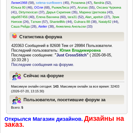
Лилия1968
(58)
,
selena-sunflowers
(45)
,
Розалина
(47)
,
flandria
(52)
,
Юлька 80
(46)
,
ООля
(68)
,
РыжикЛиса
(47)
,
Arunas
(55)
,
Оксана Чуркина
(41)
,
Dirtymexican
(37)
,
Дарья Скрипник
(35)
,
Марина Цветкова
(43)
,
olga987456
(40)
,
Елена Вахнина
(60)
,
tara31
(52)
,
Alan_apelsin
(27)
,
Эрик
Ниязов
(24)
,
Таткин
(57)
,
ShantellMo
(44)
,
Gulnara 88
(38)
,
Nataly82
(44)
,
Саша Рейда
(28)
,
Atelier
(38)
,
Анжелина Анельски
(33)
Статистика форума
420363 Сообщений в 82608 Тем от 28984 Пользователи.
Последний пользователь:
Юлия Владимировна
Последнее сообщение:
"
Just CrossStitch
"
( 2026-08-05,
10:33:28 )
Последние сообщения на форуме.
Сейчас на форуме
Максимум онлайн сегодня:
143
. Максимум онлайн за все время: 32403
(2026-07-20, 13:15:30)
Пользователи, посетившие форум за
Всего:
5
последние 24 часа
Дизайны на
Открылся Магазин дизайнов.
заказ.