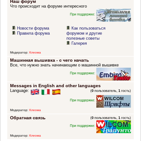
Наш форум
Что происходит на форуме интересного
При поддержке:
Новости форума
Как пользоваться
Правила форума
форумом и другие
полезные советы
Галерея
Модератор:
Клеома
Машинная вышивка - с чего начать
Все, что нужно знать начинающим о машинной вышивке
При поддержке:
Messages in English and other languages
Language:
(
0
пользователь,
1
гость)
При поддержке:
Модератор:
Клеома
Обратная связь
(
0
пользователь,
1
гость)
При поддержке:
Модератор:
Клеома