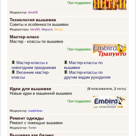
При поддержке:
Модератор:
irina58
Технология вышивки
Советы и особенности вышивки
Модераторы:
irina58
,
Маруся
,
Mazzy
Мастер-класс
Мастер - классы по вышивке
При поддержке:
Мастер-классы к
Мастер-классы по
новогодним праздникам
вышивке
Весенние мастер-
Мастер-классы по
классы
другим видам рукоделия
Идеи для вышивки
(
0
пользователь,
1
гость)
Новые идеи в машинной вышивке
При поддержке:
Модератор:
natali-krav
Ремонт одежды
Ремонт с помощью вышивки
Модератор:
Tomin
Вышивка как бизнес