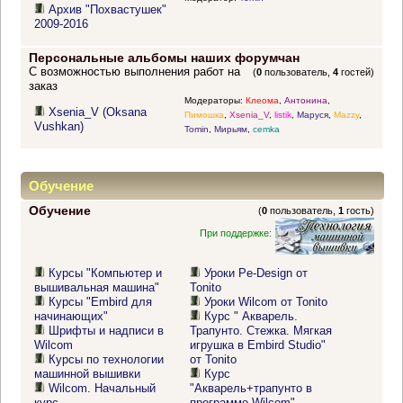
Архив "Похвастушек"
2009-2016
Персональные альбомы наших форумчан
С возможностью выполнения работ на
(
0
пользователь,
4
гостей)
заказ
Модераторы:
Клеома
,
Антонина
,
Xsenia_V (Oksana
Пимошка
,
Xsenia_V
,
listik
,
Маруся
,
Mazzy
,
Vushkan)
Tomin
,
Мирьям
,
cemka
Обучение
Обучение
(
0
пользователь,
1
гость)
При поддержке:
Курсы "Компьютер и
Уроки Pe-Design от
вышивальная машина"
Tonito
Курсы "Embird для
Уроки Wilcom от Tonito
начинающих"
Курс " Акварель.
Шрифты и надписи в
Трапунто. Стежка. Мягкая
Wilcom
игрушка в Embird Studio"
Курсы по технологии
от Tonito
машинной вышивки
Курс
Wilcom. Начальный
"Акварель+трапунто в
курс
программе Wilcom"