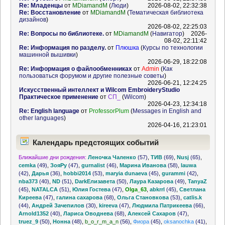
Re: Младенцы
от
MDiamandM
(
Люди
)
2026-08-02, 22:32:38
Re: Восстановление
от
MDiamandM
(
Тематическая библиотека
дизайнов
)
2026-08-02, 22:25:03
Re: Вопросы по библиотеке.
от
MDiamandM
(
Навигатор
)
2026-
08-02, 22:11:42
Re: Информация по разделу.
от
Плюшка
(
Курсы по технологии
машинной вышивки
)
2026-06-29, 18:22:08
Re: Информация о файлообменниках
от
Admin
(
Как
пользоваться форумом и другие полезные советы
)
2026-06-21, 12:24:25
Искусственный интеллект и Wilcom EmbroideryStudio
Практическое применение
от
СП_
(
Wilcom
)
2026-04-23, 12:34:18
Re: English language
от
ProfessorPlum
(
Messages in English and
other languages
)
2026-04-16, 21:23:01
Календарь предстоящих событий
Ближайшие дни рождения:
Леночка Чаленко
(57)
,
ТИВ
(69)
,
Nusj
(65)
,
cemka
(49)
,
ЗояРу
(47)
,
gurnalist
(46)
,
Марина Иванова
(58)
,
lauwa
(42)
,
Дарья
(36)
,
hobbi2014
(53)
,
maryia dunaeva
(45)
,
gurammi
(42)
,
nba373
(40)
,
ND
(51)
,
DarkЕлизавета
(50)
,
Лаура Казарова
(49)
,
TanyaZ
(45)
,
NATALCA
(51)
,
Юлия Гостева
(47)
,
Olga_63
,
abkrrl
(45)
,
Светлана
Киреева
(47)
,
галина сахарова
(68)
,
Ольга Становкова
(53)
,
catlis.k
(44)
,
Андрей Зачепилов
(30)
,
kireeva
(47)
,
Людмила Патрикеева
(66)
,
Arnold1352
(40)
,
Лариса Оводнева
(68)
,
Алексей Сахаров
(47)
,
truez_9
(50)
,
Нонна
(48)
,
b_o_r_m_a_n
(56)
,
Фиора
(45)
,
oksanochka
(41)
,