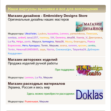
Наши виртуозы вышивки и все для воплощения
Магазин дизайнов - Embroidery Designs Store
прекрасных идей
Оригинальные дизайны наших мастеров
Модераторы:
UltraViolet
,
Lyubov
,
kuzashka
,
Lennox
,
yamschikova
,
Пимошка
,
svetlaia
,
anibell
,
tana1257
,
marimay
,
SM
,
Domnina
,
irina58
,
Xsenia_V
,
Дмитревна
,
La Ra
,
Helga
,
pavlu
,
Маруся
,
farmagina
,
Nata28
,
Mazzy
,
благодать
,
Раиса
Борисенко
,
Нить Ариадны
,
Tomin
,
Мирьям
,
sosna
,
svmmm
,
крохин
,
cemka
,
Tonito
,
Николай19850805
,
zaya
,
Nat-ka
,
СнежанаЦех
,
Tatyanka29
,
Дублерин
Кордурович
Магазин авторских изделий
Продажа изделий ручной работы
При поддержке:
Модераторы:
Lennox
,
La Ra
,
Мирьям
Магазин расходных материалов
Украина, Россия и весь мир
Здесь можно приобрести расходники:
Модераторы:
Рыженькая
,
Мирьям