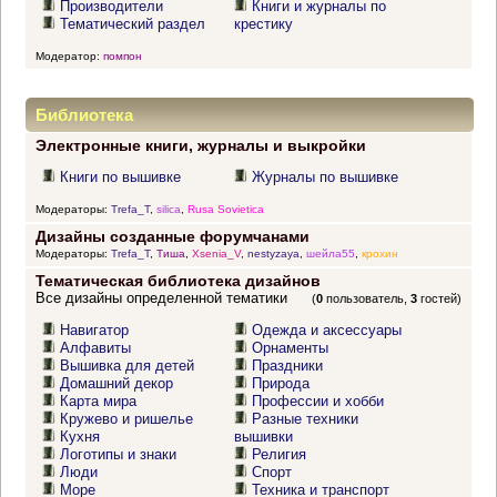
Производители
Книги и журналы по
Тематический раздел
крестику
Модератор:
помпон
Библиотека
Электронные книги, журналы и выкройки
Книги по вышивке
Журналы по вышивке
Модераторы:
Trefa_T
,
silica
,
Rusa Sovietica
Дизайны созданные форумчанами
Модераторы:
Trefa_T
,
Тиша
,
Xsenia_V
,
nestyzaya
,
шейла55
,
крохин
Тематическая библиотека дизайнов
Все дизайны определенной тематики
(
0
пользователь,
3
гостей)
Навигатор
Одежда и аксессуары
Алфавиты
Орнаменты
Вышивка для детей
Праздники
Домашний декор
Природа
Карта мира
Профессии и хобби
Кружево и ришелье
Разные техники
Кухня
вышивки
Логотипы и знаки
Религия
Люди
Спорт
Море
Техника и транспорт