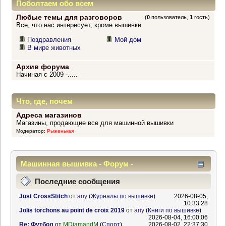
Поболтаем обо всем
Любые темы для разговоров
(
0
пользователь,
1
гость)
Все, что нас интересует, кроме вышивки
Поздравления
Мой дом
В мире животных
Архив форума
Начиная с 2009 -.....
Что, где, почем
Адреса магазинов
Магазины, продающие все для машинной вышивки
Модератор:
Рыженькая
Машинная вышивка - Форум -
Информационный центр
Последние сообщения
Just CrossStitch
от
ariy
(
Журналы по вышивке
)
2026-08-05,
10:33:28
Jolis torchons au point de croix 2019
от
ariy
(
Книги по вышивке
)
2026-08-04, 16:00:06
Re: Футбол
от
MDiamandM
(
Спорт
)
2026-08-02, 22:37:30