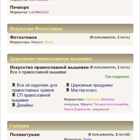
Пэчворк
Модератор:
Lud-Mila1312
Искусство Фотостежка
Фотостежок
(
0
пользователь,
1
гость)
Модераторы:
Маруся
,
Mazzy
Церковная православная вышивка
Искусство православной вышивки
(
0
пользователь,
1
гость)
Все о православной вышивке
При поддержке:
Все об изделиях для
Церковные праздники
православных храмов
Мастер-класс
СП православной
Модераторы:
Пимошка
,
Domnina
,
вышивки
nestyzaya
,
Маруся
,
Татьяна-золотошвейка
,
Дизайны
Раиса Борисенко
,
smeyanova
Галерея
Похвастушки
(
0
пользователь,
3
гостей)
Модератор:
Tomin