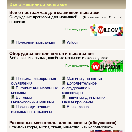
Все о машинной вышивке
Все о программах для машинной вышивки
Обсуждение программ для машинной
(
0
пользователь,
2
гостей)
вышивки
При поддержке:
Полезные программы
Wilcom
Оборудование для шитья и вышивания
Всё о вышивальных, швейных машинах и аксессуарах
При поддержке:
Правила, информация,
Машины для шитья
объявления
Дополнительное
Бытовые вышивальные
оборудование и
машины
аксессуары
Бытовые
Типичные для многих
многоигольные машины
машин проблемы
Производственные
Всяко-разно
вышивальные машины
Расходные материалы для вышивки (обсуждение)
Стабилизаторы, нитки, ткани, качество, как использовать