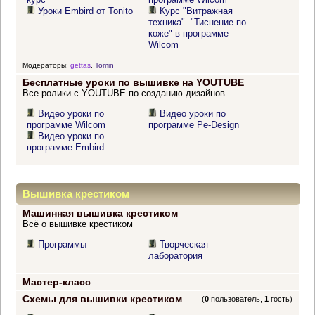
Уроки Embird от Tonito
Курс "Витражная
техника". "Тиснение по
коже" в программе
Wilcom
Модераторы:
gettas
,
Tomin
Бесплатные уроки по вышивке на YOUTUBE
Все ролики с YOUTUBE по созданию дизайнов
Видео уроки по
Видео уроки по
программе Wilcom
программе Pe-Design
Видео уроки по
программе Embird.
Вышивка крестиком
Машинная вышивка крестиком
Всё о вышивке крестиком
Программы
Творческая
лаборатория
Мастер-класс
Схемы для вышивки крестиком
(
0
пользователь,
1
гость)