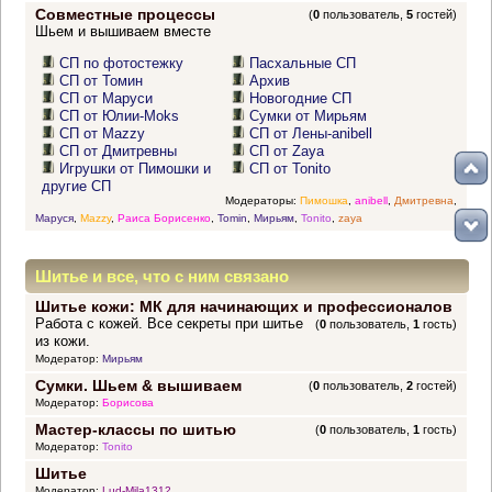
Совместные процессы
(
0
пользователь,
5
гостей)
Шьем и вышиваем вместе
СП по фотостежку
Пасхальные СП
СП от Томин
Архив
СП от Маруси
Новогодние СП
СП от Юлии-Moks
Сумки от Мирьям
СП от Mazzy
СП от Лены-anibell
СП от Дмитревны
СП от Zaya
Игрушки от Пимошки и
СП от Tonito
другие СП
Модераторы:
Пимошка
,
anibell
,
Дмитревна
,
Маруся
,
Mazzy
,
Раиса Борисенко
,
Tomin
,
Мирьям
,
Tonito
,
zaya
Шитье и все, что с ним связано
Шитье кожи: МК для начинающих и профессионалов
Работа с кожей. Все секреты при шитье
(
0
пользователь,
1
гость)
из кожи.
Модератор:
Мирьям
Сумки. Шьем & вышиваем
(
0
пользователь,
2
гостей)
Модератор:
Борисова
Мастер-классы по шитью
(
0
пользователь,
1
гость)
Модератор:
Tonito
Шитье
Модератор:
Lud-Mila1312