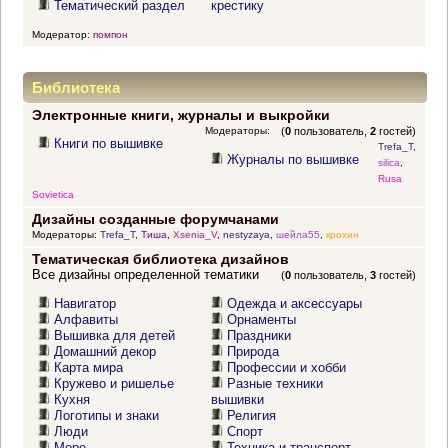
Тематический раздел
крестику
Модератор:
помпон
Библиотека
Электронные книги, журналы и выкройки
Модераторы:
(
0
пользователь,
2
гостей)
Книги по вышивке
Trefa_T
,
Журналы по вышивке
silica
,
Rusa
Sovietica
Дизайны созданные форумчанами
Модераторы:
Trefa_T
,
Тиша
,
Xsenia_V
,
nestyzaya
,
шейла55
,
крохин
Тематическая библиотека дизайнов
Все дизайны определенной тематики
(
0
пользователь,
3
гостей)
Навигатор
Одежда и аксессуары
Алфавиты
Орнаменты
Вышивка для детей
Праздники
Домашний декор
Природа
Карта мира
Профессии и хобби
Кружево и ришелье
Разные техники
Кухня
вышивки
Логотипы и знаки
Религия
Люди
Спорт
Море
Техника и транспорт