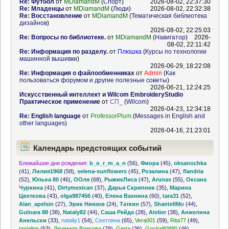
Re: Футбол
от
MDiamandM
(
Спорт
)
2026-08-02, 22:37:30
Re: Младенцы
от
MDiamandM
(
Люди
)
2026-08-02, 22:32:38
Re: Восстановление
от
MDiamandM
(
Тематическая библиотека
дизайнов
)
2026-08-02, 22:25:03
Re: Вопросы по библиотеке.
от
MDiamandM
(
Навигатор
)
2026-
08-02, 22:11:42
Re: Информация по разделу.
от
Плюшка
(
Курсы по технологии
машинной вышивки
)
2026-06-29, 18:22:08
Re: Информация о файлообменниках
от
Admin
(
Как
пользоваться форумом и другие полезные советы
)
2026-06-21, 12:24:25
Искусственный интеллект и Wilcom EmbroideryStudio
Практическое применение
от
СП_
(
Wilcom
)
2026-04-23, 12:34:18
Re: English language
от
ProfessorPlum
(
Messages in English and
other languages
)
2026-04-16, 21:23:01
Календарь предстоящих событий
Ближайшие дни рождения:
b_o_r_m_a_n
(56)
,
Фиора
(45)
,
oksanochka
(41)
,
Лилия1968
(58)
,
selena-sunflowers
(45)
,
Розалина
(47)
,
flandria
(52)
,
Юлька 80
(46)
,
ООля
(68)
,
РыжикЛиса
(47)
,
Arunas
(55)
,
Оксана
Чуркина
(41)
,
Dirtymexican
(37)
,
Дарья Скрипник
(35)
,
Марина
Цветкова
(43)
,
olga987456
(40)
,
Елена Вахнина
(60)
,
tara31
(52)
,
Alan_apelsin
(27)
,
Эрик Ниязов
(24)
,
Таткин
(57)
,
ShantellMo
(44)
,
Gulnara 88
(38)
,
Nataly82
(44)
,
Саша Рейда
(28)
,
Atelier
(38)
,
Анжелина
Анельски
(33)
,
nataliy1
(54)
,
Светляна
(65)
,
Vera001
(59)
,
Rita77
(49)
,
tanjalinn
(53)
,
Людмила Власова
(79)
,
Gerta
(36)
,
Gocha80880
(46)
,