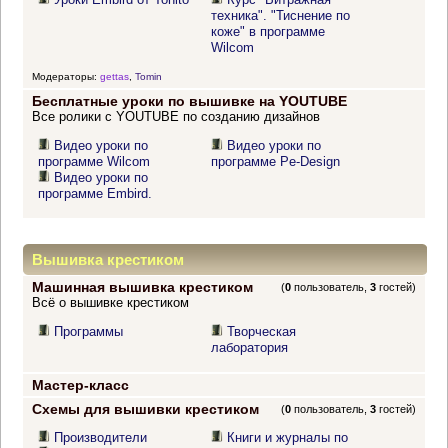
техника". "Тиснение по
коже" в программе
Wilcom
Модераторы:
gettas
,
Tomin
Бесплатные уроки по вышивке на YOUTUBE
Все ролики с YOUTUBE по созданию дизайнов
Видео уроки по
Видео уроки по
программе Wilcom
программе Pe-Design
Видео уроки по
программе Embird.
Вышивка крестиком
Машинная вышивка крестиком
(
0
пользователь,
3
гостей)
Всё о вышивке крестиком
Программы
Творческая
лаборатория
Мастер-класс
Схемы для вышивки крестиком
(
0
пользователь,
3
гостей)
Производители
Книги и журналы по