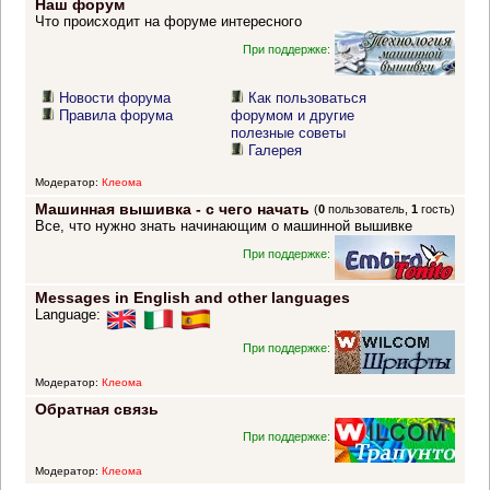
Наш форум
Что происходит на форуме интересного
При поддержке:
Новости форума
Как пользоваться
Правила форума
форумом и другие
полезные советы
Галерея
Модератор:
Клеома
Машинная вышивка - с чего начать
(
0
пользователь,
1
гость)
Все, что нужно знать начинающим о машинной вышивке
При поддержке:
Messages in English and other languages
Language:
При поддержке:
Модератор:
Клеома
Обратная связь
При поддержке:
Модератор:
Клеома