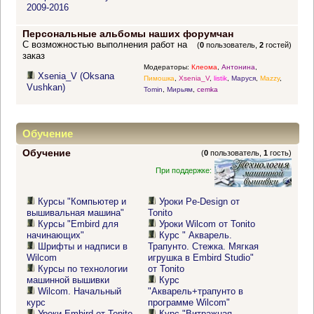
2009-2016
Персональные альбомы наших форумчан
С возможностью выполнения работ на
(
0
пользователь,
2
гостей)
заказ
Модераторы:
Клеома
,
Антонина
,
Xsenia_V (Oksana
Пимошка
,
Xsenia_V
,
listik
,
Маруся
,
Mazzy
,
Vushkan)
Tomin
,
Мирьям
,
cemka
Обучение
Обучение
(
0
пользователь,
1
гость)
При поддержке:
Курсы "Компьютер и
Уроки Pe-Design от
вышивальная машина"
Tonito
Курсы "Embird для
Уроки Wilcom от Tonito
начинающих"
Курс " Акварель.
Шрифты и надписи в
Трапунто. Стежка. Мягкая
Wilcom
игрушка в Embird Studio"
Курсы по технологии
от Tonito
машинной вышивки
Курс
Wilcom. Начальный
"Акварель+трапунто в
курс
программе Wilcom"
Уроки Embird от Tonito
Курс "Витражная