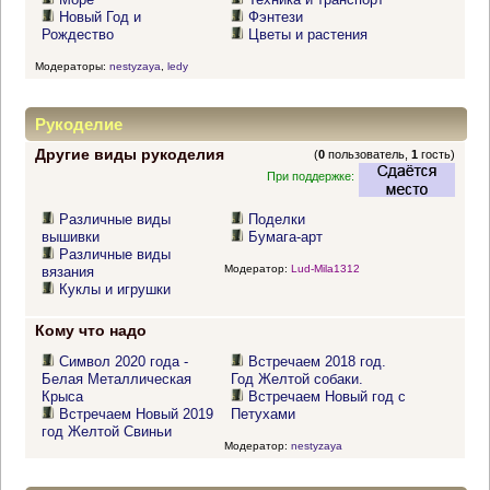
Новый Год и
Фэнтези
Рождество
Цветы и растения
Модераторы:
nestyzaya
,
ledy
Рукоделие
Другие виды рукоделия
(
0
пользователь,
1
гость)
При поддержке:
Различные виды
Поделки
вышивки
Бумага-арт
Различные виды
Модератор:
Lud-Mila1312
вязания
Куклы и игрушки
Кому что надо
Символ 2020 года -
Встречаем 2018 год.
Белая Металлическая
Год Желтой собаки.
Крыса
Встречаем Новый год с
Встречаем Новый 2019
Петухами
год Желтой Свиньи
Модератор:
nestyzaya