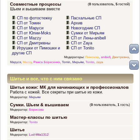
Совместные процессы
(
0
пользователь,
5
гостей)
Шьем и вышиваем вместе
СП по фотостежку
Пасхальные СП
СП от Томин
Архив
СП от Маруси
Новогодние СП
СП от Юлии-Moks
Сумки от Мирьям
СП от Mazzy
СП от Лены-anibell
СП от Дмитревны
СП от Zaya
Игрушки от Пимошки и
СП от Tonito
другие СП
Модераторы:
Пимошка
,
anibell
,
Дмитревна
,
Маруся
,
Mazzy
,
Раиса Борисенко
,
Tomin
,
Мирьям
,
Tonito
,
zaya
Шитье и все, что с ним связано
Шитье кожи: МК для начинающих и профессионалов
Работа с кожей. Все секреты при шитье из кожи.
Модератор:
Мирьям
Сумки. Шьем & вышиваем
(
0
пользователь,
1
гость)
Модератор:
Борисова
Мастер-классы по шитью
Модератор:
Tonito
Шитье
Модератор:
Lud-Mila1312