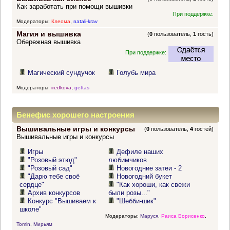
Как заработать при помощи вышивки
При поддержке:
Модераторы:
Клеома
,
natali-krav
Магия и вышивка
(
0
пользователь,
1
гость)
Обережная вышивка
При поддержке:
Магический сундучок
Голубь мира
Модераторы:
iredkova
,
gettas
Бенефис хорошего настроения
Вышивальные игры и конкурсы
(
0
пользователь,
4
гостей)
Вышивальные игры и конкурсы
Игры
Дефиле наших
"Розовый этюд"
любимчиков
"Розовый сад"
Новогодние затеи - 2
"Дарю тебе своё
Новогодний букет
сердце"
"Как хороши, как свежи
Архив конкурсов
были розы..."
Конкурс "Вышиваем к
"Шебби-шик"
школе"
Модераторы:
Маруся
,
Раиса Борисенко
,
Tomin
,
Мирьям