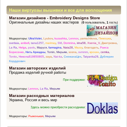
Наши виртуозы вышивки и все для воплощения
Магазин дизайнов - Embroidery Designs Store
прекрасных идей
Оригинальные дизайны наших мастеров
(
0
пользователь,
1
гость)
Модераторы:
UltraViolet
,
Lyubov
,
kuzashka
,
Lennox
,
yamschikova
,
Пимошка
,
svetlaia
,
anibell
,
tana1257
,
marimay
,
SM
,
Domnina
,
irina58
,
Xsenia_V
,
Дмитревна
,
La Ra
,
Helga
,
pavlu
,
Маруся
,
farmagina
,
Nata28
,
Mazzy
,
благодать
,
Раиса
Борисенко
,
Нить Ариадны
,
Tomin
,
Мирьям
,
sosna
,
svmmm
,
крохин
,
cemka
,
Tonito
,
Николай19850805
,
zaya
,
Nat-ka
,
СнежанаЦех
,
Tatyanka29
,
Дублерин
Кордурович
Магазин авторских изделий
Продажа изделий ручной работы
При поддержке:
Модераторы:
Lennox
,
La Ra
,
Мирьям
Магазин расходных материалов
Украина, Россия и весь мир
Здесь можно приобрести расходники:
Модераторы:
Рыженькая
,
Мирьям