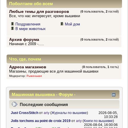
Поболтаем обо всем
Любые темы для разговоров
(
0
пользователь,
2
гостей)
Все, что нас интересует, кроме вышивки
Поздравления
Мой дом
В мире животных
Архив форума
(
0
пользователь,
2
гостей)
Начиная с 2009 -.....
Что, где, почем
Адреса магазинов
(
0
пользователь,
1
гость)
Магазины, продающие все для машинной вышивки
Модератор:
Рыженькая
Машинная вышивка - Форум -
Информационный центр
Последние сообщения
Just CrossStitch
от
ariy
(
Журналы по вышивке
)
2026-08-05,
10:33:28
Jolis torchons au point de croix 2019
от
ariy
(
Книги по вышивке
)
2026-08-04, 16:00:06