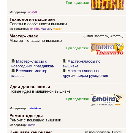
При поддержке:
Модератор:
irina58
Технология вышивки
Советы и особенности вышивки
Модераторы:
irina58
,
Маруся
,
Mazzy
Мастер-класс
(
0
пользователь,
3
гостей)
Мастер - классы по вышивке
При поддержке:
Мастер-классы к
Мастер-классы по
новогодним праздникам
вышивке
Весенние мастер-
Мастер-классы по
классы
другим видам рукоделия
Идеи для вышивки
Новые идеи в машинной вышивке
При поддержке:
Модератор:
natali-krav
Ремонт одежды
Ремонт с помощью вышивки
Модератор:
Tomin
Вышивка как бизнес
(
0
пользователь,
1
гость)