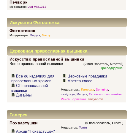
Пэчворк
Модератор:
Lud-Mila1312
Искусство Фотостежка
Фотостежок
Модераторы:
Маруся
,
Mazzy
Церковная православная вышивка
Искусство православной вышивки
Все о православной вышивке
(
0
пользователь,
5
гостей)
При поддержке:
Все об изделиях для
Церковные праздники
православных храмов
Мастер-класс
СП православной
Модераторы:
Пимошка
,
Domnina
,
вышивки
nestyzaya
,
Маруся
,
Татьяна-золотошвейка
,
Дизайны
Раиса Борисенко
,
smeyanova
Галерея
Похвастушки
(
0
пользователь,
1
гость)
Модератор:
Tomin
Архив "Похвастушек"