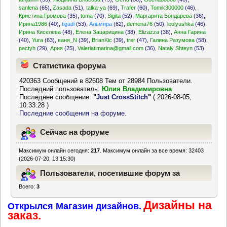
sanlena
(65)
,
Zasada
(51)
,
talka-ya
(69)
,
Trafer
(60)
,
Tomik300000
(46)
,
Кристина Громова
(35)
,
toma
(70)
,
Sigita
(52)
,
Маргарита Бондарева
(36)
,
Ирина1986
(40)
,
tigadi
(53)
,
Альмира
(62)
,
demena76
(50)
,
leolyushka
(46)
,
Ирина Киселева
(48)
,
Елена Зацарицина
(38)
,
Elizazza
(38)
,
Анна Гарина
(40)
,
Yura
(63)
,
ваня_N
(39)
,
BrianKic
(39)
,
trer
(47)
,
Галина Разумова
(58)
,
pactyh
(29)
,
Ария
(25)
,
Valeriatimarina@gmail.com
(36)
,
Nataly Shteyn
(53)
Статистика форума
420363 Сообщений в 82608 Тем от 28984 Пользователи.
Последний пользователь:
Юлия Владимировна
Последнее сообщение:
"
Just CrossStitch
"
( 2026-08-05,
10:33:28 )
Последние сообщения на форуме.
Сейчас на форуме
Максимум онлайн сегодня:
217
. Максимум онлайн за все время: 32403
(2026-07-20, 13:15:30)
Пользователи, посетившие форум за
Всего:
3
последние 24 часа
Дизайны на
Открылся Магазин дизайнов.
заказ.